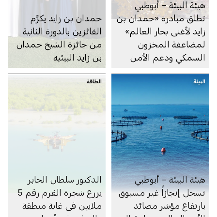
هيئة البيئة – أبوظبي
تطلق مبادرة «حمدان بن
حمدان بن زايد يكرِّم
زايد لأغنى بحار العالم»
الفائزين بالدورة الثانية
لمضاعفة المخزون
من جائزة الشيخ حمدان
السمكي ودعم الأمن
بن زايد البيئية
الغذائي
البيئة
الطاقة
هيئة البيئة – أبوظبي
الدكتور سلطان الجابر
تسجل إنجازاً غير مسبوق
يزرع شجرة القرم رقم 5
بارتفاع مؤشر مصائد
ملايين في غابة منطقة