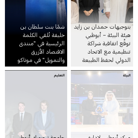
بتوجيهات حمدان بن زايد
شمّا بنت سلطان بن
هيئة البيئة – أبوظبي
خليفة تُلقي الكلمة
توقِّع اتفاقية شراكة
الرئيسية في "منتدى
تنظيمية مع الاتحاد
الاقتصاد الأزرق
الدولي لحفظ الطبيعة
والتمويل" في موناكو
البيئة
التعليم
مركز أبوظبي لإدارة
جامعة نيويورك أبوظبي