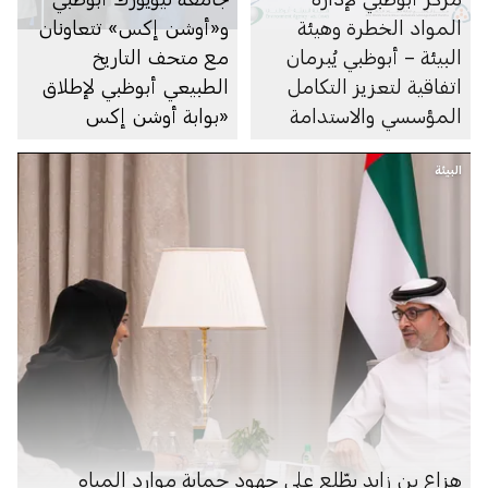
المواد الخطرة وهيئة
و«أوشن إكس» تتعاونان
البيئة – أبوظبي يُبرمان
مع متحف التاريخ
اتفاقية لتعزيز التكامل
الطبيعي أبوظبي لإطلاق
المؤسسي والاستدامة
«بوابة أوشن إكس
البيئية
التعليمية»
البيئة
هزاع بن زايد يطّلع على جهود حماية موارد المياه