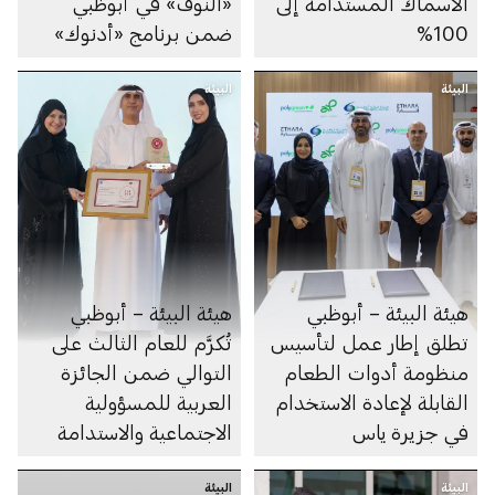
الأسماك المستدامة إلى
«النوف» في أبوظبي
100%
ضمن برنامج «أدنوك»
لزراعة أشجار القرم
البيئة
البيئة
هيئة البيئة – أبوظبي
هيئة البيئة – أبوظبي
تطلق إطار عمل لتأسيس
تُكرَّم للعام الثالث على
منظومة أدوات الطعام
التوالي ضمن الجائزة
القابلة لإعادة الاستخدام
العربية للمسؤولية
في جزيرة ياس
الاجتماعية والاستدامة
البيئة
البيئة