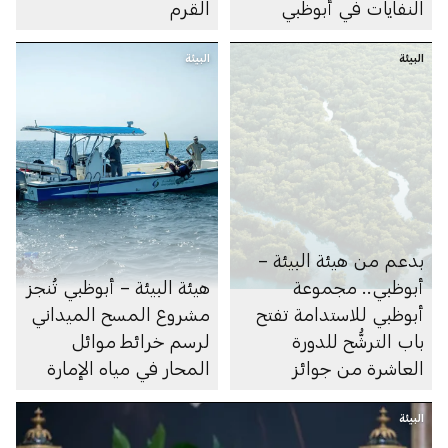
النفايات في أبوظبي
القرم
البيئة
البيئة
بدعم من هيئة البيئة –
أبوظبي.. مجموعة
هيئة البيئة – أبوظبي تُنجز
أبوظبي للاستدامة تفتح
مشروع المسح الميداني
باب الترشُّح للدورة
لرسم خرائط موائل
العاشرة من جوائز
المحار في مياه الإمارة
أبوظبي لريادة الأعمال
البيئة