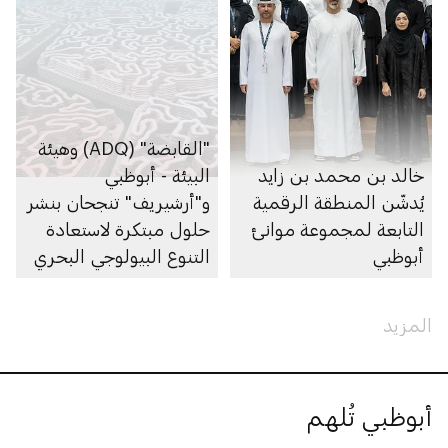
"القابضة" (ADQ) وهيئة
خالد بن محمد بن زايد
البيئة - أبوظبي
يُدشّن المنطقة الرقمية
و"أرشيريف" تنجحان بنشر
التابعة لمجموعة موانئ
حلول مبتكرة لاستعادة
أبوظبي
التنوع البيولوجي البحري
قبالة سواحل إمارة
أبوظبي
المزيد
أبوظبي تُلهم