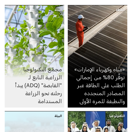
الطاقة
البيئة
«مياه وكهرباء الإمارات»
مجمّع التكنولوجيا
توفِّر 80% من إجمالي
الزراعية التابع لـ
الطلب على الطاقة عبر
"القابضة" (ADQ) يبدأ
المصادر المتجددة
رحلته نحو الزراعة
والنظيفة للمرة الأولى
المستدامة
التكنولوجيا
البيئة