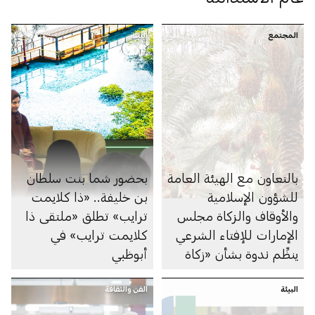
المجتمع
البيئة
بالتعاون مع الهيئة العامة
بحضور شما بنت سلطان
للشؤون الإسلامية
بن خليفة.. «ذا كلايمت
والأوقاف والزكاة مجلس
ترايب» تطلق «ملتقى ذا
الإمارات للإفتاء الشرعي
كلايمت ترايب» في
ينظِّم ندوة بشأن «زكاة
أبوظبي
التمور» في أبوظبي
البيئة
الفن والثقافة