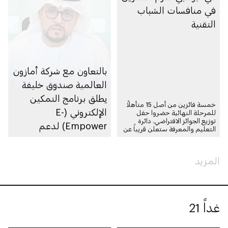
في منافسات الشباب
التقنية
بالتعاون مع شركة أمازون
العالمية صندوق خليفة
يطلق برنامج التمكين
خمسة فائزين من أصل 15 متأهلاً
الإلكتروني (E-
للمرحلة النهائية حضروا حفل
توزيع الجوائز الافتراضي. دائرة
Empower) لدعم
التعليم والمعرفة ستعلن قريباً عن
مزيد من التحديات التقنية الهادفة
الشركات الصغيرة
إلى تمكين الشباب من رسم ملامح
والمتوسطة في أبوظبي
مستقبلهم.
المزيد
غداً 21