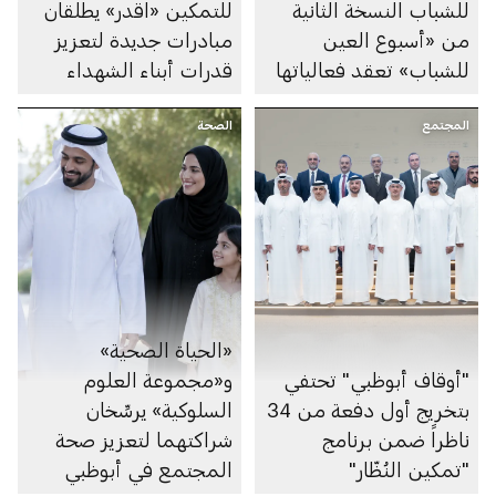
للشباب النسخة الثانية
للتمكين «اقدر» يطلقان
من «أسبوع العين
مبادرات جديدة لتعزيز
للشباب» تعقد فعالياتها
قدرات أبناء الشهداء
المجتمع
الصحة
«الحياة الصحية»
"أوقاف أبوظبي" تحتفي
و«مجموعة العلوم
بتخريج أول دفعة من 34
السلوكية» يرسِّخان
ناظراً ضمن برنامج
شراكتهما لتعزيز صحة
"تمكين النُظّار"
المجتمع في أبوظبي