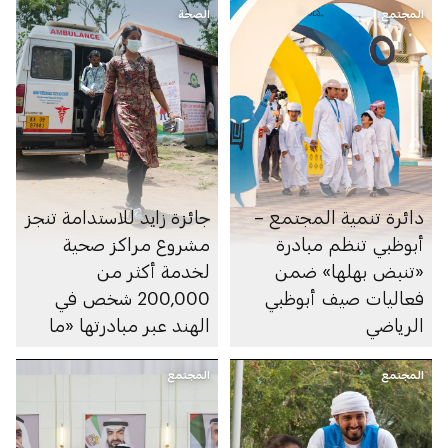
المجتمع
للوالدين» وتستقبل
الصحة
طلبات المشاركة حتى 14
أغسطس 2026
دائرة تنمية المجتمع –
جائزة زايد للاستدامة تنجز
أبوظبي تنظم مبادرة
مشروع مراكز صحية
«تنبض بهلها» ضمن
لخدمة أكثر من
فعاليات صيف أبوظبي
200,000 شخص في
الرياضي
الهند عبر مبادرتها «ما
بعد 2020»
المجتمع
المجتمع