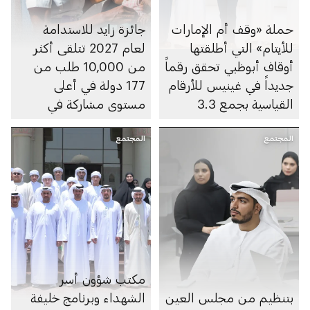
حملة «وقف أم الإمارات
جائزة زايد للاستدامة
للأيتام» التي أطلقتها
لعام 2027 تتلقى أكثر
أوقاف أبوظبي تحقق رقماً
من 10,000 طلب من
جديداً في غينيس للأرقام
177 دولة في أعلى
القياسية بجمع 3.3
مستوى مشاركة في
مليارات درهم
تاريخها
المجتمع
المجتمع
مكتب شؤون أسر
بتنظيم من مجلس العين
الشهداء وبرنامج خليفة