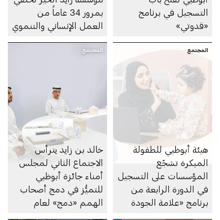
التسجيل في برنامج
بمرور 34 عاماً من
«قدوتي»
العمل الإنساني والتنموي
المجتمع
المجتمع
هيئة أبوظبي للطفولة
خالد بن زايد يترأس
المبكرة تشجّع
الاجتماع الثاني لمجلس
المؤسسات على التسجيل
أمناء جائزة أبوظبي
في الدورة الرابعة من
للتميُّز في دمج أصحاب
برنامج «علامة الجودة
الهمم «دمج» لعام
لبيئة عمل داعمة
2026