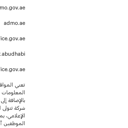
mo.gov.ae
admo.ae
ice.gov.ae
.abudhabi
ice.gov.ae
تعني المواق
المعلومات ذ
بالإضافة إلى
شركة تتولى ا
الإعلامي، ب
الموظفين أو