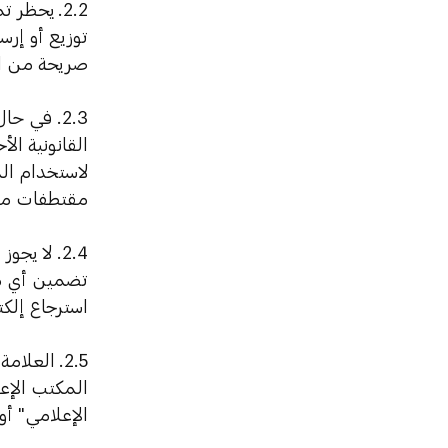
2.2.
يحظر تما
توزيع أو إرس
صريحة من ال
2.3. في 
القانونية ال
لاستخدام الم
مقتطفات محت
2.4. لا ي
تضمين أي مح
استرجاع إلك
2.5.
العلامة 
المكتب الإعل
الإعلامي" أ