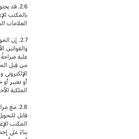
2.6.
قد يحتو
بالمكتب الإ
العلامات الت
2.7. إن ا
والقوانين ال
عليه صراحةً
من قِبل الم
الإلكتروني و
أو تغيير أو
الملكية الأخ
2.8.
مع مراع
قابل للتحوي
المكتب الإعل
بناءً على إخ