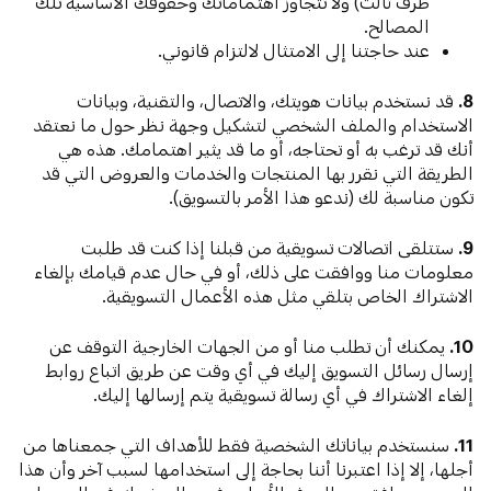
طرف ثالث) ولا تتجاوز اهتماماتك وحقوقك الأساسية تلك
المصالح.
عند حاجتنا إلى الامتثال لالتزام قانوني.
8.
قد نستخدم بيانات هويتك، والاتصال، والتقنية، وبيانات
الاستخدام والملف الشخصي لتشكيل وجهة نظر حول ما نعتقد
أنك قد ترغب به أو تحتاجه، أو ما قد يثير اهتمامك. هذه هي
الطريقة التي نقرر بها المنتجات والخدمات والعروض التي قد
تكون مناسبة لك (ندعو هذا الأمر بالتسويق).
9.
ستتلقى اتصالات تسويقية من قبلنا إذا كنت قد طلبت
معلومات منا ووافقت على ذلك، أو في حال عدم قيامك بإلغاء
الاشتراك الخاص بتلقي مثل هذه الأعمال التسويقية.
10.
يمكنك أن تطلب منا أو من الجهات الخارجية التوقف عن
إرسال رسائل التسويق إليك في أي وقت عن طريق اتباع روابط
إلغاء الاشتراك في أي رسالة تسويقية يتم إرسالها إليك.
11.
سنستخدم بياناتك الشخصية فقط للأهداف التي جمعناها من
أجلها، إلا إذا اعتبرنا أننا بحاجة إلى استخدامها لسبب آخر وأن هذا