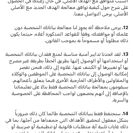
السبب متوافق مع الهدف الأصلي. في حال رغبتك في الحصول
على شرح حول كيفية توافق معالجة الهدف الجديد مع الأصلي
الأصلي، يرجى التواصل معنا.
12.
يرجى ملاحظة أنه يجوز لنا معالجة بياناتك الشخصية دون
علمك أو موافقتك، وفقاً للقواعد المذكورة أعلاه، حيثما يكون
ذلك مطلوباً أو مسموحاً به بموجب القانون.
13.
لقد اتخذنا تدابير أمنية مناسبة لمنع فقدان بياناتك الشخصية
أو استخدامها أو الوصول إليها بطريق الخطأ بطريقة غير مصرح
بها أو تغييرها أو الكشف عنها. علاوة إلى ذلك، فنحن نقصر
إمكانية الوصول إلى بياناتك الشخصية على الموظفين والوكلاء
والمقاولين والأطراف الخارجية الأخرى فيما يتعلق بأعمالهم.
سيقومون بمعالجة بياناتك الشخصية فقط بناءً على تعليماتنا
بالإضافة إلى أنهم يخضعون لواجب المحافظة على الخصوصية
والسرية.
14.
سنحتفظ فقط ببياناتك الشخصية طالما كان ذلك ضرورياً
بشكل معقول لتحقيق الأهداف التي جمعناها من أجلها، بما في
ذلك غايات تلبية أية متطلبات قانونية أو تنظيمية أو ضريبية أو
محاسبية أو إعداد تقارير. قد نحتفظ ببياناتك الشخصية لفترة