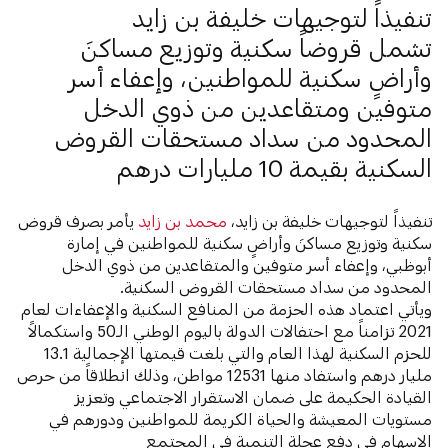
تنفيذاً لتوجيهات خليفة بن زايد
تشمل قروضاً سكنية وتوزيع مساكنَ
وأراضٍ سكنية للمواطنين، وإعفاء أسر
متوفين ومتقاعدين من ذوي الدخل
المحدود من سداد مستحقات القروض
السكنية بقيمة 10 مليارات درهم
تنفيذاً لتوجيهات خليفة بن زايد،
محمد بن زايد
يأمر بصرف قروض
سكنية وتوزيع مساكنَ وأراضٍ سكنية للمواطنين في إمارة
أبوظبي، وإعفاء أسر متوفين والمتقاعدين من ذوي الدخل
المحدود من سداد مستحقات القروض السكنية.
ويأتي اعتماد هذه الحزمة من المنافع السكنية والإعفاءات لعام
2021 تزامناً مع احتفالات الدولة باليوم الوطني الـ50 واستكمالاً
للحزم السكنية لهذا العام والتي بلغت قيمتها الإجمالية 13.1
مليار درهم واستفاد منها 12531 مواطن، وذلك انطلاقاً من حرص
القيادة الحكيمة على ضمان الاستقرار الاجتماعي وتعزيز
مستويات المعيشة والحياة الكريمة للمواطنين ودورهم في
الإسهام في دفع عجلة التنمية في المجتمع