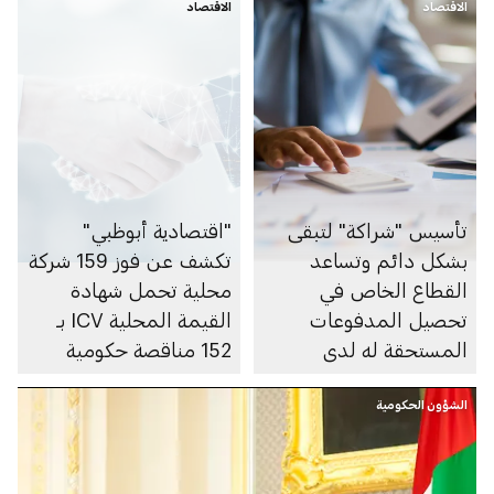
الاقتصاد
الاقتصاد
تأسيس "شراكة" لتبقى
"اقتصادية أبوظبي"
بشكل دائم وتساعد
تكشف عن فوز 159 شركة
القطاع الخاص في
محلية تحمل شهادة
تحصيل المدفوعات
القيمة المحلية ICV بـ
المستحقة له لدى
152 مناقصة حكومية
القطاع العام
خلال العام 2020 قيمتها
الشؤون الحكومية
الاجمالية 24 مليار درهم