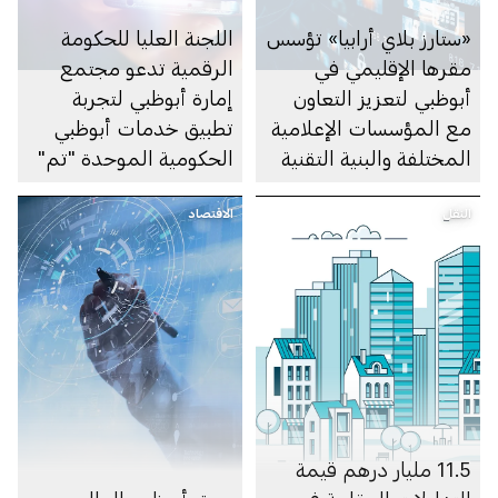
«ستارز بلاي أرابيا» تؤسس
اللجنة العليا للحكومة
مقرها الإقليمي في
الرقمية تدعو مجتمع
أبوظبي لتعزيز التعاون
إمارة أبوظبي لتجربة
مع المؤسسات الإعلامية
تطبيق خدمات أبوظبي
المختلفة والبنية التقنية
الحكومية الموحدة "تم"
في الإمارة
وتقديم المقترحات
النقل
الاقتصاد
المبتكرة لإثراء تجاربهم
11.5 مليار درهم قيمة