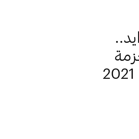
يد..
زمة