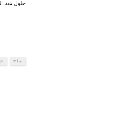
حلول عيد ال
غداً 21
الإ