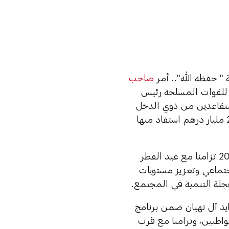
" حفظه الله".. أمر
صاحب
 للقوات المسلحة رئيس
متقاعدين من ذوي الدخل
المحدود من سداد مستحقات القروض السكنية بقيمة إجمالية بلغت 2.21 مليار درهم استفاد منها
ويأتي اعتماد صرف هذه الحزمة من القروض السكنية والإعفاءات لعام 2021 تزامنا مع عيد الفطر
جتماعي وتعزيز مستويات
جلة التنمية في المجتمع.
د آل نهيان ضمن برنامج
 السكنية للمواطنين، وتزامنا مع قرب