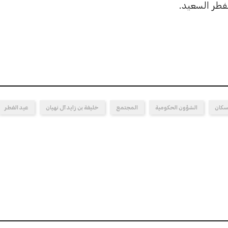
فطر السعيد.
سكان
الشؤون الحكومية
المجتمع
خليفة بن زايد آل نهيان
عيد الفطر