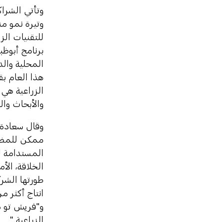
وتأتي الشراك
وتيرة نمو م
المحلية وال
الزراعية هي 
والأبحاث وال
وقال سعادة 
ممكن للمضي 
المستدامة لت
الخلاقة، الأ
طورتها الشر
و"فريش تو ه
الزراعية."