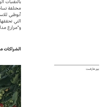
بالتقنيات ال
مختلفة تساه
أبوظبي للاست
التي تحققها 
و"مزارع مدار
الشراكات م
بيور هارفست