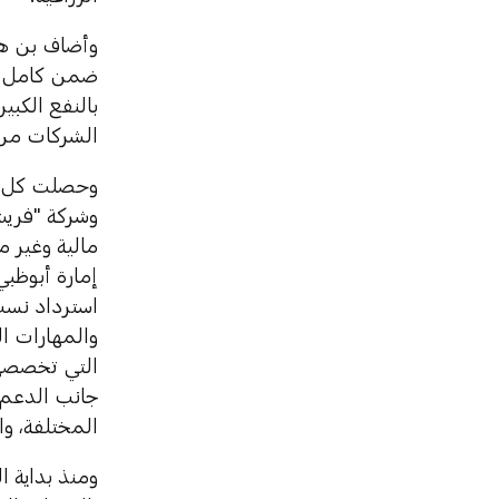
وأضاف بن هند
ضمن كامل سل
بالنفع الكبي
الشركات من 
وحصلت كل م
وشركة "فريش
مالية وغير م
إمارة أبوظب
استرداد نس
والمهارات ال
التي تخصصها
جانب الدعم 
المختلفة، وا