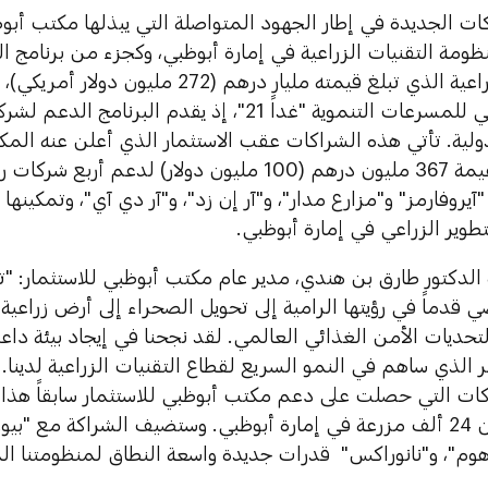
ات الجديدة في إطار الجهود المتواصلة التي يبذلها مكتب أبو
نظومة التقنيات الزراعية في إمارة أبوظبي، وكجزء من برنامج
للتقنيات الزراعية الذي تبلغ قيمته مليار درهم (
برنامج أبوظبي للمسرعات التنموية "غداً 21"، إذ يقدم الب
دولية. تأتي هذه الشراكات عقب الاستثمار الذي أعلن عنه الم
هذا العام بقيمة 367 مليون درهم (100 مليون دولار) لدع
"آيروفارمز" و"مزارع مدار"، و"آر إن زد"، و"آر دي آي"، وتمكينه
تطوير الزراعي في إمارة أبوظبي.
الدكتور طارق بن هندي، مدير عام مكتب أبوظبي للاستثمار: "
قدماً في رؤيتها الرامية إلى تحويل الصحراء إلى أرض زراعية
حديات الأمن الغذائي العالمي. لقد نجحنا في إيجاد بيئة داعمة
مر الذي ساهم في النمو السريع لقطاع التقنيات الزراعية لدينا. و
كات التي حصلت على دعم مكتب أبوظبي للاستثمار سابقاً هذا
انتاج أكثر من 24 ألف مزرعة في إمارة أبوظبي. وستضيف الشراكة مع
وم"، و"نانوراكس" قدرات جديدة واسعة النطاق لمنظومتنا المت