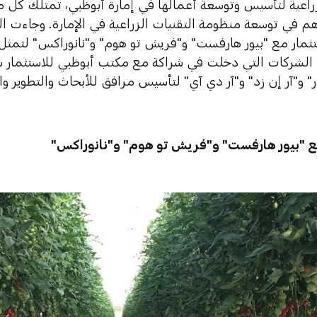
زراعية لتأسيس وتوسعة أعمالها في إمارة أبوظبي، تمتلك كل م
م في توسعة منظومة التقنيات الزراعية في الإمارة. وجاءت ا
ثمار مع "بيور هارفست" و"فريش تو هوم" و"نانوراكس" لتمثل إ
الشركات التي دخلت في شراكة مع مكتب أبوظبي للاستثمار سابق
" و"آر إن زد" و"آر دي آي" لتأسيس مرافق للأبحاث والتطوير وال
ع "بيور هارفست" و"فريش تو هوم" و"نانوراكس"