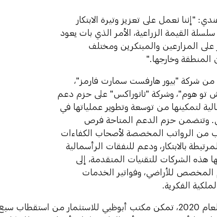
ي: "إننا نعمل على تعزيز وتيرة الابتكار
سلة القيمة الزراعية، الأمر الذي بات يعود
ر على المزارعين والمبتكرين ومختلف
المنطقة وخارجها."
ن شركة "بيور هارفست سمارت فارمز"،
 تو هوم"، وشركة "نانوراكس" على حزم دعم
الية لتمكينها من توسعة وتطوير عملياتها في
ي. وتتضمن حزم الدعم المتاحة فرص
ب من الرواتب المخصصة لأصحاب الكفاءات
مرتبطة بالابتكار، ودعم للنفقات الرأسمالية
 هذه الشركات للتقنيات المتقدمة، إلى
المخصص للأراضي، وفواتير الخدمات
لملكية الفكرية.
ومنذ بداية العام 2020، تمكن مكتب أبوظبي للاستثمار من استق