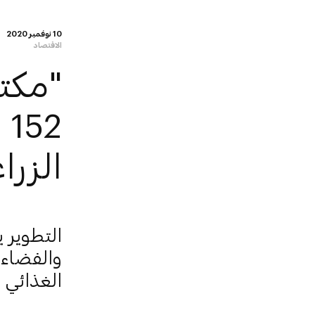
10 نوفمبر 2020
الاقتصاد
"مكت
2
الزرا
التطوير 
والفضاء" 
الغذائي 