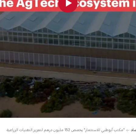
صاد
"مكتب أبوظبي للاستثمار" يخصص 152 مليون درهم لتعزيز التقنيات الزراعية