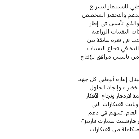
ظبي للاستثمار لتسريع
 الدعم والتحفيز المخصص
272 مليون دولار أمريكي)، والذي تأسس في إطار
رنامج الدعم لشركات التقنيات الزراعية
كتب في فترة سابقة من
م أربع شركات رائدة في قطاع التقنيات
ا من تأسيس مرافق للإنتاج
تبذل إمارة أبوظبي كل جهد
 خضراء وإيجاد الحلول
 لازدهار ونجاح الأفكار
باتت الابتكارات التي
 العام، تسهم في دعم
 "بيور هارفست سمارت فارمز"،
كاملة من الابتكارات