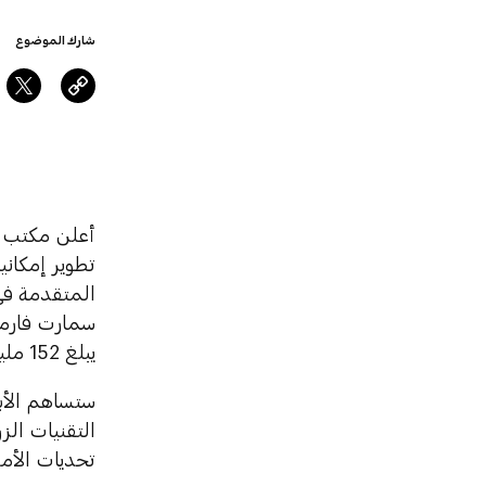
شارك الموضوع
أعلن مكتب أ
تطوير إمكاني
المتقدمة في
سمارت فارمز
يبلغ 152 مليون درهم (41 مليون دولار).
ستساهم الأب
التقنيات الز
تحديات الأم