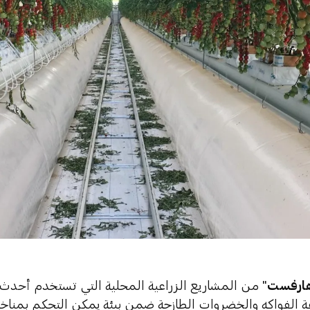
هارفست
" من المشاريع الزراعية المحلية التي تستخدم أحدث 
عة الفواكه والخضروات الطازجة ضمن بيئة يمكن التحكم بمناخها، 