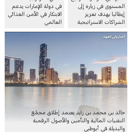
المستوى في زيارة إلى
في دولة الإمارات يدعم
إيطاليا بهدف تعزيز
الابتكار في الأمن الغذائي
الشراكات الاستراتيجية
العالمي
في مجالات الاستثمار
أخبار ولي العهد
والنمو طويل الأمد
خالد بن محمد بن زايد يعتمد إطلاق مجمّع
التقنيات المالية والتأمين والأصول الرقمية
والبديلة في أبوظبي