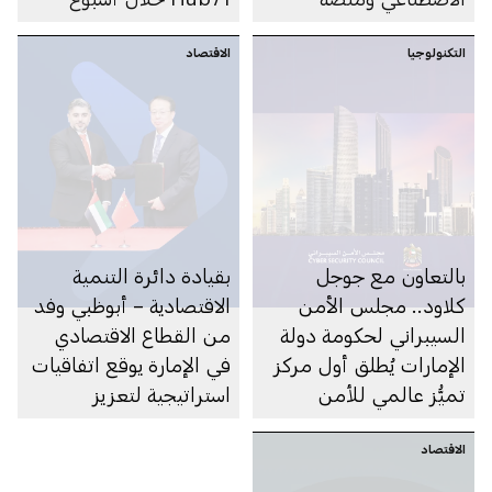
Hub71 من خلال مجمّع
أبوظبي العالمي للصحة
التكنولوجيا
الصحة والطب واللياقة
الاقتصاد
2025
لحياة مستدامة
بالتعاون مع جوجل
بقيادة دائرة التنمية
كلاود.. مجلس الأمن
الاقتصادية – أبوظبي وفد
السيبراني لحكومة دولة
من القطاع الاقتصادي
الإمارات يُطلق أول مركز
في الإمارة يوقع اتفاقيات
تميُّز عالمي للأمن
استراتيجية لتعزيز
السيبراني في أبوظبي
الشراكة الاقتصادية مع
الاقتصاد
الصين