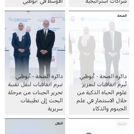
شراكات استراتيجية
الأوسط في أبوظبي
متعددة
الصحة
الصحة
دائرة الصحة - أبوظبي
دائرة الصحة - أبوظبي
تُبرم اتفاقيات لتعزيز
تبرم اتفاقيات لنقل تقنية
علوم الحياة الذكية من
تحرير الجينات من مرحلة
خلال الاستثمار في علم
البحث إلى تطبيقات
الجينوم والذكاء
سريرية
الاصطناعي والأبحاث
الصحة
والرعاية الصحية
النقل