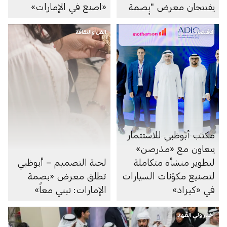
يفتتحان معرض "بصمة
«اصنع في الإمارات»
الإمارات: نبني معاً"
الاقتصاد
الفن والثقافة
مكتب أبوظبي للاستثمار
يتعاون مع «مذرصن»
لتطوير منشأة متكاملة
لجنة التصميم – أبوظبي
لتصنيع مكوّنات السيارات
تطلق معرض «بصمة
في «كيزاد»
الإمارات: نبني معاً»
أخبار ولي العهد