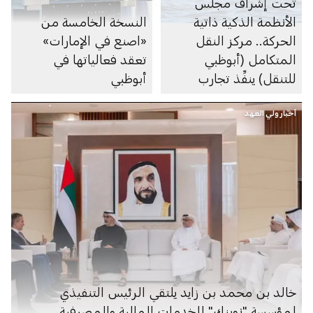
تحت إشراف مجلس
الأنظمة الذكية ذاتية
النسخة الخامسة من
الحركة.. مركز النقل
«اصنع في الإمارات»
المتكامل (أبوظبي
تعقد فعالياتها في
للتنقل) ينفِّذ تجارب
أبوظبي
ميدانية لقارب دورية
أخبار ولي العهد
بحري ذاتي الحركة بطول
23 قدماً
خالد بن محمد بن زايد يلتقي الرئيس التنفيذي
لمؤسسة "نوبنك" للخدمات المالية والمصرفية