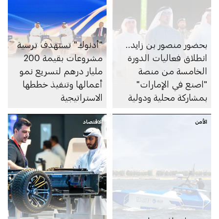
بحضور منصور بن زايد..
"أدنوك" تستهدف ترسية
انطلاق فعاليات الدورة
مشروعات بقيمة 200
الخامسة من منصة
مليار درهم لتسريع نمو
"اصنع في الإمارات"
أعمالها وتنفيذ خططها
بمشاركة محلية ودولية
الاستراتيجية
واسعة
الأمن
الاقتصاد