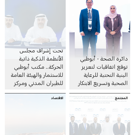
تحت إشراف مجلس
دائرة الصحة - أبوظبي
الأنظمة الذكية ذاتية
توقع اتفاقيات لتعزيز
الحركة.. مكتب أبوظبي
البنية التحتية للرعاية
للاستثمار والهيئة العامة
الصحية وتسريع الابتكار
للطيران المدني ومركز
النقل المتكامل (أبوظبي
المجتمع
الاقتصاد
للتنقُّل) يوقعون اتفاقية
تعاون لتعزيز منظومة
تصميم وتصنيع وتشغيل
أنظمة التنقُّل الجوي
المتقدم