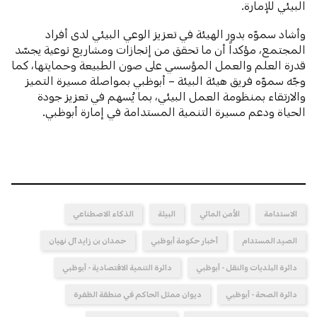
البيئي للإمارة.
وأشاد سموّه بدور الهيئة في تعزيز الوعي البيئي لدى أفراد
المجتمع، مؤكداً أن ما تحقق من إنجازات ومشاريع نوعية يجسّد
قدرة العلم والعمل المؤسسي على صون الطبيعة وحمايتها، كما
وجّه سموّه فريق هيئة البيئة – أبوظبي بمواصلة مسيرة التميز
والارتقاء بمنظومة العمل البيئي، بما يُسهم في تعزيز جودة
الحياة ودعم مسيرة التنمية المستدامة في إمارة أبوظبي.
الاستدامة
الأمن المائي
البيئة
الذكاء الاصطناعي
الصيد المستدام
أخبار حكومة أبوظبي
حمدان بن زايد آل نهيان
دائرة البلديات والنقل - أبوظبي
دائرة التنمية الاقتصادية - أبوظبي
دائرة الصحة - أبوظبي
ديوان ممثل الحاكم في منطقة الظفرة