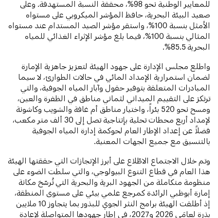
للمعايير الوطنية نحو 98%، محققة النسبة المستهدفة. وعلى
صعيد البيئة البحرية، حافظ المؤشر الميكروبي على مستواه
الأمثل بنسبة 100%، واستقر مؤشر الصيد المستدام عند مستواه
المثالي بنسبة 100%، فيما بلغ مؤشر الإثراء الغذائي للمياه
البحرية 85.5%.
واطلع مجلس الإدارة على جهود الهيئة لتعزيز جاهزية الإمارة
لضمان استمرارية الإمداد المائي في حالات الطوارئ، لا سيما
المبادرات المتعلقة بتوفير حقول وآبار المياه الجوفية، والتي
ترتكز على التقييم الميداني لثماني مناطق في الظفرة والعين،
ومسح نحو 520 بئراً، واختيار مناطق أم غافة والشويب وكاشونة
لإمداد أربع محطات تحلية بإنتاجية تصل إلى 30 ألف متر مكعب،
فضلاً عن إعداد الإطار العام لحوكمة إدارة المياه الجوفية
بالتنسيق مع جميع الجهات المعنية.
وتم خلال الاجتماع الاطّلاع على أبرز الإنجازات التي حققتها الهيئة
هذا العام في قطاع التنوع البيولوجي، والتي سلطت الضوء على
منظومة متكاملة من الجهود البرية والبحرية التي تُرسّخ مكانة
إمارة أبوظبي الرائدة كمرجع علمي بيئي على مستوى المنطقة،
إذ أطلقت الهيئة برامج النثر الجوي للبذور بما يتجاوز 10 ملايين
بذرة لعامَي 2026 و2027، في إطار جهودها المتواصلة لإعادة