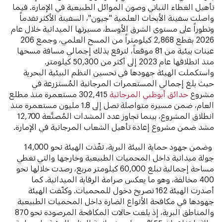
تأهيل الغطاء النباتي وصون الموائل الطبيعية في الإمارة. فيما
واصلت سفينة الأبحاث العلمية "جيون"، السفينة الأكثر تقدماً
وتطوراً على مستوى الشرق الأوسط، مسيرتها الميدانية خلال عام
2026 بقطع 2,868 كيلومتراً من المسح العلمي، وجمع 206
عينات بيئية من 81 موقعاً، لترفع بذلك إجمالي مسافة مسحها
منذ انطلاقها عام 2023 إلى أكثر من 50,300 كيلومتر.
واستكملت الهيئة جهودها في تحسين النظم البيئية البحرية
حيث بلغ إجمالي المستعمرات المرجانية المُستزرعة في
مشروع
حدائق أبوظبي المرجانية
302,415 مستعمرة منذ مطلع
العام، ضمن مسيرة متواصلة تصل إلى 1.8 مليون مستعمرة منذ
انطلاق المشروع، بينما تجاوز عدد المشدات المُصنَّعة 12,700
مشد ضمن مشروع إعادة تأهيل الشعاب المرجانية في الإمارة.
وضمن جهود حماية البيئة البرية، نفّذت الهيئة نحو 14,000
جولة ميدانية داخل المحميات الطبيعية وخارجها والتي تغطي
مساحة إجمالية تبلغ 60,000 كيلومتر مربع، رصدت خلالها نحو
400 مخالفة، وهو ما يعكس صرامة الرقابة الميدانية. كما
أصدرت الهيئة 162 تصريح دخول للمحميات. وكثّفت الهيئة
جهودها في مكافحة الأنواع الضارة داخل المحميات الطبيعية
والمناطق البرية، إذ بلغت حالات المكافحة المرصودة نحو 870