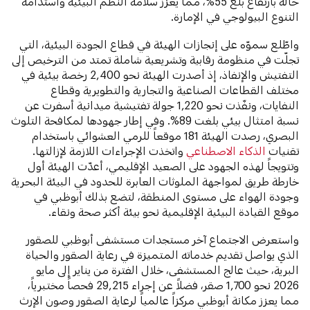
حالة بارتفاع بلغ 55%، مما يعزز سلامة النظم البيئية واستدامة
التنوع البيولوجي في الإمارة.
واطّلع سموّه على إنجازات الهيئة في قطاع الجودة البيئية، التي
تجلّت في منظومة رقابية وتشريعية شاملة تمتد من الترخيص إلى
التفتيش والإنفاذ، إذ أصدرت الهيئة نحو 2,400 رخصة بيئية في
مختلف القطاعات الصناعية والتجارية والتطويرية وقطاع
النفايات، ونفّذت نحو 1,220 جولة تفتيشية ميدانية أسفرت عن
نسبة امتثال بيئي بلغت 89%. وفي إطار جهودها لمكافحة التلوث
البصري، رصدت الهيئة 181 موقعاً للرمي العشوائي باستخدام
تقنيات
الذكاء الاصطناعي
واتخذت الإجراءات اللازمة لإزالتها.
وتتويجاً لهذه الجهود على الصعيد الإقليمي، أعدّت الهيئة أول
خارطة طريق لمواجهة الملوثات العابرة للحدود في البيئة البحرية
وجودة الهواء على مستوى المنطقة، لتضع بذلك أبوظبي في
موقع القيادة البيئية الإقليمية نحو بيئة أكثر صحة ونقاء.
واستعرض الاجتماع آخر مستجدات مستشفى أبوظبي للصقور
الذي يواصل تقديم خدماته المتميزة في رعاية الصقور والحياة
البرية، حيث عالج المستشفى، خلال الفترة من يناير إلى مايو
2026 نحو 1,700 صقر، فضلاً عن إجراء 29,215 فحصاً مختبرياً،
مما يعزز مكانة أبوظبي مركزاً عالمياً لرعاية الصقور وصون الإرث