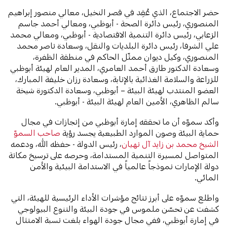
حضر الاجتماع، الذي عُقِد في قصر النخيل، معالي منصور إبراهيم
المنصوري، رئيس دائرة الصحة - أبوظبي، ومعالي أحمد جاسم
الزعابي، رئيس دائرة التنمية الاقتصادية - أبوظبي، ومعالي محمد
علي الشرفا، رئيس دائرة البلديات والنقل، وسعادة ناصر محمد
المنصوري، وكيل ديوان ممثّل الحاكم في منطقة الظفرة،
وسعادة الدكتور طارق أحمد العامري، المدير العام لهيئة أبوظبي
للزراعة والسلامة الغذائية بالإنابة، وسعادة رزان خليفة المبارك،
العضو المنتدب لهيئة البيئة – أبوظبي، وسعادة الدكتورة شيخة
سالم الظاهري، الأمين العام لهيئة البيئة - أبوظبي.
وأكد سموّه أن ما تحققه إمارة أبوظبي من إنجازات في مجال
حماية البيئة وصون الموارد الطبيعية يجسد رؤية
صاحب السموّ
الشيخ محمد بن زايد آل نهيان
، رئيس الدولة - حفظه الله، ودعمه
المتواصل لمسيرة التنمية المستدامة، وحرصه على ترسيخ مكانة
دولة الإمارات نموذجاً عالمياً في الاستدامة البيئية والأمن
المائي.
واطلع سموّه على أبرز نتائج مؤشرات الأداء الرئيسية للهيئة، التي
كشفت عن تحسّن ملموس في جودة البيئة والتنوع البيولوجي
في إمارة أبوظبي، ففي مجال جودة الهواء بلغت نسبة الامتثال