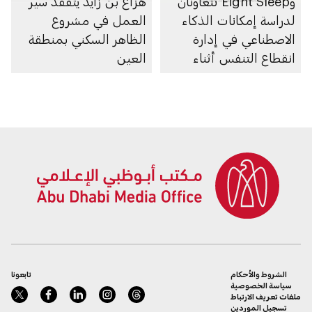
وEight Sleep تتعاونان
هزاع بن زايد يتفقَّد سير
لدراسة إمكانات الذكاء
العمل في مشروع
الاصطناعي في إدارة
الظاهر السكني بمنطقة
انقطاع التنفس أثناء
العين
النوم
الشروط والأحكام
تابعونا
سياسة الخصوصية
ملفات تعريف الارتباط
تسجيل الموردين