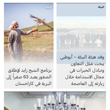
اليابانية لدعم الحفاظ على
البيئة
الطيور الجارحة وتعزيز
البيئة
التعاون البيئي والثقافي
وفد هيئة البيئة – أبوظبي
يبحث سُبُل التعاون
وتبادل الخبرات في
برنامج الشيخ زايد لإطلاق
مجال الاستدامة خلال
الصقور يعيد 63 صقراً إلى
زيارته إلى العاصمة
البرية في كازاخستان
اليابانية طوكيو
البيئة