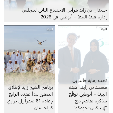
حمدان بن زايد يترأس الاجتماع الثاني لمجلس
إدارة هيئة البيئة – أبوظبي في 2026
البيئة
البيئة
تحت رعاية خالد بن
محمد بن زايد.. هيئة
برنامج الشيخ زايد لإطلاق
البيئة – أبوظبي توقّع
الصقور يبدأ عقده الرابع
مذكرة تفاهم مع
بإعادة 81 صقراً إلى براري
"إينبيكس–جودكو"
كازاخستان