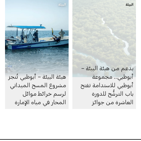
البيئة
البيئة
بدعم من هيئة البيئة –
أبوظبي.. مجموعة
هيئة البيئة – أبوظبي تُنجز
أبوظبي للاستدامة تفتح
مشروع المسح الميداني
باب الترشُّح للدورة
لرسم خرائط موائل
العاشرة من جوائز
المحار في مياه الإمارة
أبوظبي لريادة الأعمال