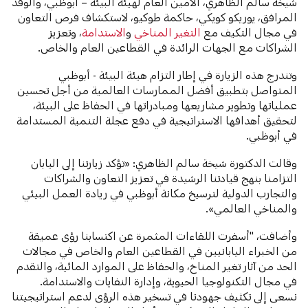
شيخة سالم الظاهري، الأمين العام لهيئة البيئة – أبوظبي، والوفد
المرافق، يوريكو كويكي، حاكمة طوكيو، لاستكشاف فرص التعاون
في مجال التكيف مع
التغير المناخي
و
الاستدامة
، وتعزيز
الشراكات مع الجهات الرائدة في القطاعين العام والخاص.
وتندرج هذه الزيارة في إطار التزام هيئة البيئة - أبوظبي
المتواصل بتطبيق أفضل الممارسات العالمية من أجل تحسين
عملياتها وتطوير مشاريعها ومبادراتها في الحفاظ على البيئة،
لتحقيق أهدافها الاستراتيجية في دفع عجلة التنمية المستدامة
في أبوظبي.
وقالت الدكتورة شيخة سالم الظاهري: «تؤكد زيارتنا إلى اليابان
التزامنا بنهج قيادتنا الرشيدة في تعزيز التعاون والشراكات
والتجارب الدولية لترسيخ مكانة أبوظبي في ريادة العمل البيئي
والمناخي العالمي».
وأضافت، "أسفرت اللقاءات المثمرة عن اكتسابنا رؤى عميقة
من الخبراء اليابانيين في القطاعين العام والخاص في مجالات
الحد من آثار تغير المناخ، والحفاظ على الموارد المائية، والتقدم
في مجال التكنولوجيا الحيوية، وإدارة النفايات والاستدامة.
نسعى إلى تكثيف جهودنا في تسخير هذه الرؤى لدعم استراتيجيتنا