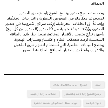
المهمّة.
وخضعت جميع صقور برنامج الشيخ زايد لإطلاق الصقور
لمجموعة متكاملة من الفحوص البيطرية والتدريبات المكثَّفة.
وإضافةً إلى الحلقات التعريفية، زُرِعَت شرائح إلكترونية في جميع
الصقور، وزُوِّدَت عينة تمثيلية من 10 صقور (5 صقور من كلِّ نوع)
بأجهزة تتبُّع متصلة بالأقمار الصناعية تعمل بطارياتها بالطاقة
الشمسية لرصد معدلات البقاء والانتشار ومسارات الهجرة،
وجَمْعِ البيانات العلمية التي تُستخدَم لتطوير طرق التأهيل
والتدريب والإطلاق واختيار المواقع الملائمة للصقور.
البيئة
الشيخ زايد بن سلطان آل نهيان
برنامج الشيخ زايد لإطلاق الصقور
حمدان بن زايد آل نهيان
ديوان الرئاسة
ديوان ممثل الحاكم في منطقة الظفرة