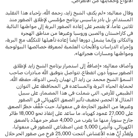
الأنواع وحمايتها من الانقراض.
وقال معاليه: «لم يكتفِ الشيخ زايد، رحمه الله، بإحياء هذا التقليد
المستدام، بل بادر بتأسيس برنامج مؤسَّسي لإطلاق الصقور منذ
ثلاثين عاماً، لا يقتصر على إعادة الصقور البرية إلى مواطنها النائية
في كازاخستان والصين وروسيا وغيرها من مناطق الهجرة
والتكاثر، وإنما يشمل دورها أيضاً إعادة تأهيلها للتكيُّف مع البرية،
وإجراء الدراسات والأبحاث العلمية لمعرفة خصائصها البيولوجية
ومواطنها ومسارات هجراتها».
وأضاف معاليه: «إضافةً إلى استمرار برنامج الشيخ زايد لإطلاق
الصقور سنوياً دون انقطاع، تتواصل بتوفيق الله مبادرات صاحب
السموّ الشيخ محمد بن زايد آل نهيان رئيس الدولة، حفظه الله،
لحماية الحياة البرية والمساعدة في المحافظة على التوازن
الطبيعي للأرض، التي شملت في هذا المضمار، على سبيل
المثال لا الحصر، تخفيف تأثير الصعق الكهربائي في الصقور
وغيرها من الطيور الجارحة في منغوليا، حيث خُفِّفَ خطرُ الصعق
على 27,000 عمود كهرباء، ما ساعد على إنقاذ نحو 18,000 طائر
جارح سنوياً، منها ما يقرب من 4,000 صقر حر مهدَّد بالصعق
الكهربائي. وأُنشِئَ 5,000 عش اصطناعي للصقور في منغوليا،
ويُقدَّر أنَّ هذه الأعشاش أنتجت 25,000 فرخٍ من صقور الحر خلال