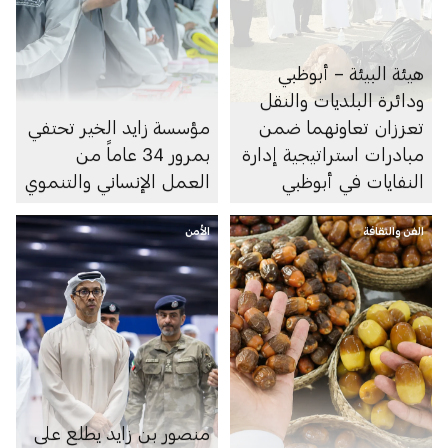
هيئة البيئة – أبوظبي
ودائرة البلديات والنقل
تعززان تعاونهما ضمن
مؤسسة زايد الخير تحتفي
مبادرات استراتيجية إدارة
بمرور 34 عاماً من
النفايات في أبوظبي
العمل الإنساني والتنموي
الفن والثقافة
الأمن
منصور بن زايد يطلع على