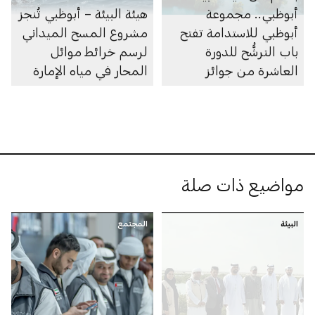
أبوظبي.. مجموعة
هيئة البيئة – أبوظبي تُنجز
أبوظبي للاستدامة تفتح
مشروع المسح الميداني
باب الترشُّح للدورة
لرسم خرائط موائل
العاشرة من جوائز
المحار في مياه الإمارة
أبوظبي لريادة الأعمال
مواضيع ذات صلة
البيئة
المجتمع