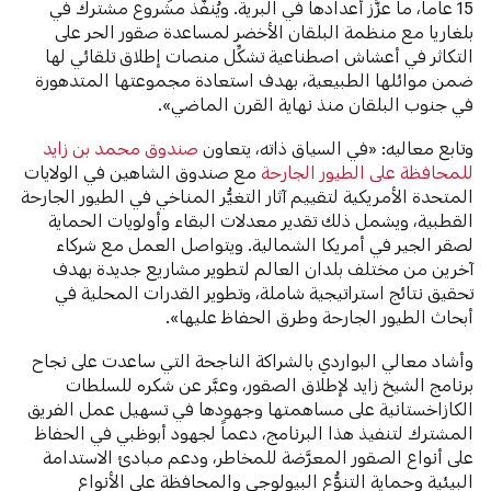
15 عاماً، ما عزَّز أعدادها في البرية. ويُنفَّذ مشروع مشترك في
بلغاريا مع منظمة البلقان الأخضر لمساعدة صقور الحر على
التكاثر في أعشاش اصطناعية تشكِّل منصات إطلاق تلقائي لها
ضمن موائلها الطبيعية، بهدف استعادة مجموعتها المتدهورة
في جنوب البلقان منذ نهاية القرن الماضي».
وتابع معاليه: «في السياق ذاته، يتعاون
صندوق محمد بن زايد
للمحافظة على الطيور الجارحة
مع صندوق الشاهين في الولايات
المتحدة الأمريكية لتقييم آثار التغيُّر المناخي في الطيور الجارحة
القطبية، ويشمل ذلك تقدير معدلات البقاء وأولويات الحماية
لصقر الجير في أمريكا الشمالية. ويتواصل العمل مع شركاء
آخرين من مختلف بلدان العالم لتطوير مشاريع جديدة بهدف
تحقيق نتائج استراتيجية شاملة، وتطوير القدرات المحلية في
أبحاث الطيور الجارحة وطرق الحفاظ عليها».
وأشاد معالي البواردي بالشراكة الناجحة التي ساعدت على نجاح
برنامج الشيخ زايد لإطلاق الصقور، وعبَّر عن شكره للسلطات
الكازاخستانية على مساهمتها وجهودها في تسهيل عمل الفريق
المشترك لتنفيذ هذا البرنامج، دعماً لجهود أبوظبي في الحفاظ
على أنواع الصقور المعرَّضة للمخاطر، ودعم مبادئ الاستدامة
البيئية وحماية التنوُّع البيولوجي والمحافظة على الأنواع