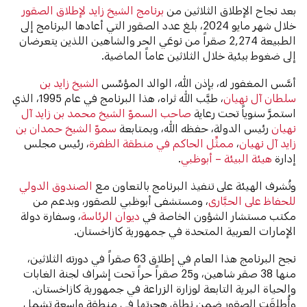
بعد نجاح الإطلاق الثلاثين من
برنامج الشيخ زايد لإطلاق الصقور
خلال شهر مايو 2024، بلغ عدد الصقور التي أعادها البرنامج إلى
الطبيعة 2,274 صقراً من نوعَي الحر والشاهين اللذين يتعرضان
إلى ضغوط بيئية خلال الثلاثين عاماً الماضية.
أسَّس المغفور له، بإذن الله، الوالد المؤسِّس
الشيخ زايد بن
سلطان آل نهيان
، طيَّب الله ثراه، هذا البرنامج في عام 1995، الذي
استمرَّ سنوياً تحت رعاية
صاحب السموّ الشيخ محمد بن زايد آل
نهيان
رئيس الدولة، حفظه الله، وبمتابعة
سموّ الشيخ حمدان بن
زايد آل نهيان
،
ممثِّل الحاكم في منطقة الظفرة
، رئيس مجلس
إدارة
هيئة البيئة – أبوظبي
.
وتُشرف الهيئة على تنفيذ البرنامج بالتعاون مع
الصندوق الدولي
للحفاظ على الحبَّارى
، ومستشفى أبوظبي للصقور، وبدعم من
مكتب مستشار الشؤون الخاصة في
ديوان الرئاسة
، وسفارة دولة
الإمارات العربية المتحدة في جمهورية كازاخستان.
نجح البرنامج هذا العام في إطلاق 63 صقراً في دورته الثلاثين،
منها 38 صقر شاهين، و25 صقراً حراً تحت إشراف لجنة الغابات
والحياة البرية التابعة لوزارة الزراعة في جمهورية كازاخستان.
وأُطلِقَت الصقور ضمن نطاق هجرتها في منطقة واسعة تشمل