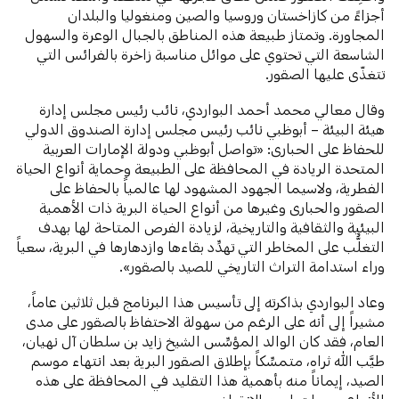
أجزاءً من كازاخستان وروسيا والصين ومنغوليا والبلدان
المجاورة. وتمتاز طبيعة هذه المناطق بالجبال الوعرة والسهول
الشاسعة التي تحتوي على موائل مناسبة زاخرة بالفرائس التي
تتغذّى عليها الصقور.
وقال معالي محمد أحمد البواردي، نائب رئيس مجلس إدارة
هيئة البيئة – أبوظبي نائب رئيس مجلس إدارة الصندوق الدولي
للحفاظ على الحبارى: «تواصل أبوظبي ودولة الإمارات العربية
المتحدة الريادة في المحافظة على الطبيعة وحماية أنواع الحياة
الفطرية، ولاسيما الجهود المشهود لها عالمياً بالحفاظ على
الصقور والحبارى وغيرها من أنواع الحياة البرية ذات الأهمية
البيئية والثقافية والتاريخية، لزيادة الفرص المتاحة لها بهدف
التغلُّب على المخاطر التي تهدِّد بقاءها وازدهارها في البرية، سعياً
وراء استدامة التراث التاريخي للصيد بالصقور».
وعاد البواردي بذاكرته إلى تأسيس هذا البرنامج قبل ثلاثين عاماً،
مشيراً إلى أنه على الرغم من سهولة الاحتفاظ بالصقور على مدى
العام، فقد كان الوالد المؤسِّس الشيخ زايد بن سلطان آل نهيان،
طيَّب الله ثراه، متمسِّكاً بإطلاق الصقور البرية بعد انتهاء موسم
الصيد، إيماناً منه بأهمية هذا التقليد في المحافظة على هذه