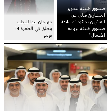
صندوق خليفة لتطوير
المشاريع يعلن عن
الفائزين بجائزة "مسابقة
مهرجان ليوا للرطب
صندوق خليفة لريادة
ينطلق في الظفرة 14
الأعمال"
يوليو
النقل