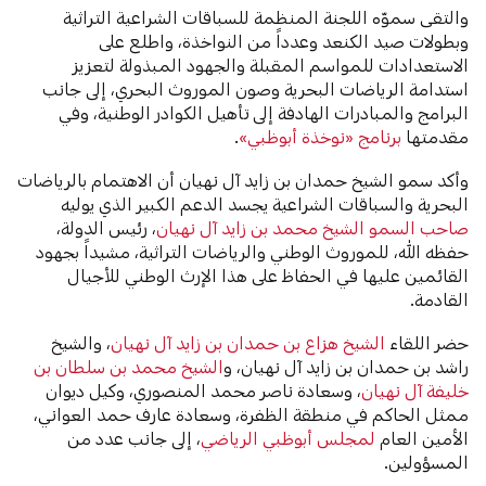
والتقى سموّه اللجنة المنظمة للسباقات الشراعية التراثية
وبطولات صيد الكنعد وعدداً من النواخذة، واطلع على
الاستعدادات للمواسم المقبلة والجهود المبذولة لتعزيز
استدامة الرياضات البحرية وصون الموروث البحري، إلى جانب
البرامج والمبادرات الهادفة إلى تأهيل الكوادر الوطنية، وفي
مقدمتها
برنامج «نوخذة أبوظبي»
.
وأكد سمو الشيخ حمدان بن زايد آل نهيان أن الاهتمام بالرياضات
البحرية والسباقات الشراعية يجسد الدعم الكبير الذي يوليه
صاحب السمو الشيخ محمد بن زايد آل نهيان
، رئيس الدولة،
حفظه الله، للموروث الوطني والرياضات التراثية، مشيداً بجهود
القائمين عليها في الحفاظ على هذا الإرث الوطني للأجيال
القادمة.
حضر اللقاء
الشيخ هزاع بن حمدان بن زايد آل نهيان
، والشيخ
راشد بن حمدان بن زايد آل نهيان، و
الشيخ محمد بن سلطان بن
خليفة آل نهيان
، وسعادة ناصر محمد المنصوري، وكيل ديوان
ممثل الحاكم في منطقة الظفرة، وسعادة عارف حمد العواني،
الأمين العام
لمجلس أبوظبي الرياضي
، إلى جانب عدد من
المسؤولين.