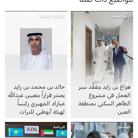
البنية التحتية
الشؤون الحكومية
هزاع بن زايد يتفقَّد سير
خالد بن محمد بن زايد
العمل في مشروع
يصدر قراراً بتعيين عبدالله
الظاهر السكني بمنطقة
مبارك المهيري رئيساً
العين
لهيئة أبوظبي للتراث
المجتمع
الرياضة