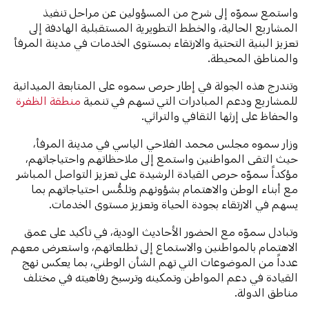
واستمع سموّه إلى شرح من المسؤولين عن مراحل تنفيذ
المشاريع الحالية، والخطط التطويرية المستقبلية الهادفة إلى
تعزيز البنية التحتية والارتقاء بمستوى الخدمات في مدينة المرفأ
والمناطق المحيطة.
وتندرج هذه الجولة في إطار حرص سموه على المتابعة الميدانية
للمشاريع ودعم المبادرات التي تسهم في تنمية
منطقة الظفرة
والحفاظ على إرثها الثقافي والتراثي.
وزار سموه مجلس محمد الفلاحي الياسي في مدينة المرفأ،
حيث التقى المواطنين واستمع إلى ملاحظاتهم واحتياجاتهم،
مؤكداً سموّه حرص القيادة الرشيدة على تعزيز التواصل المباشر
مع أبناء الوطن والاهتمام بشؤونهم وتلمُّس احتياجاتهم بما
يسهم في الارتقاء بجودة الحياة وتعزيز مستوى الخدمات.
وتبادل سموّه مع الحضور الأحاديث الودية، في تأكيد على عمق
الاهتمام بالمواطنين والاستماع إلى تطلعاتهم، واستعرض معهم
عدداً من الموضوعات التي تهم الشأن الوطني، بما يعكس نهج
القيادة في دعم المواطن وتمكينه وترسيخ رفاهيته في مختلف
مناطق الدولة.