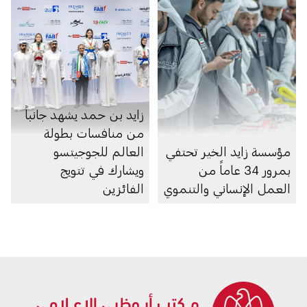
زايد بن حمد يشهد جانباً
من منافسات بطولة
مؤسسة زايد الخير تحتفي
العالم للجوجيتسو
بمرور 34 عاماً من
ويشارك في تتويج
العمل الإنساني والتنموي
الفائزين