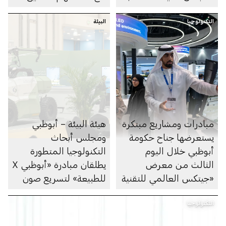
العالمي» التابع للمنتدى
التميُّز الأكاديمي
التكنولوجيا
الاقتصادي العالمي
البيئة
مبادرات ومشاريع مبتكرة
هيئة البيئة – أبوظبي
يستعرضها جناح حكومة
ومجلس أبحاث
أبوظبي خلال اليوم
التكنولوجيا المتطورة
الثالث من معرض
يطلقان مبادرة «أبوظبي X
«جيتكس العالمي للتقنية
للطبيعة» لتسريع صون
2025»
وإعادة تأهيل النظم
التكنولوجيا
البيئية