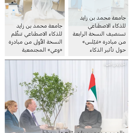
جامعة محمد بن زايد
للذكاء الاصطناعي
جامعة محمد بن زايد
تستضيف النسخة الرابعة
للذكاء الاصطناعي تنظِّم
من مبادرة «مَيْلس»
النسخة الأولى من مبادرة
حول تأثير الذكاء
«وعي» المجتمعية
الاصطناعي في الفنون
أخبار ولي العهد
والإبداع البشري
خالد بن محمد بن زايد يطّلع على خطط