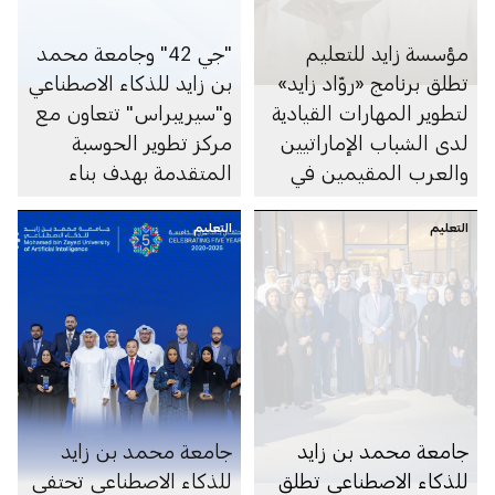
مؤسسة زايد للتعليم
"جي 42" وجامعة محمد
تطلق برنامج «روّاد زايد»
بن زايد للذكاء الاصطناعي
لتطوير المهارات القيادية
و"سيريبراس" تتعاون مع
لدى الشباب الإماراتيين
مركز تطوير الحوسبة
والعرب المقيمين في
المتقدمة بهدف بناء
دولة الإمارات
حاسوب فائق للذكاء
التعليم
التعليم
الاصطناعي في الهند
جامعة محمد بن زايد
جامعة محمد بن زايد
للذكاء الاصطناعي تطلق
للذكاء الاصطناعي تحتفي