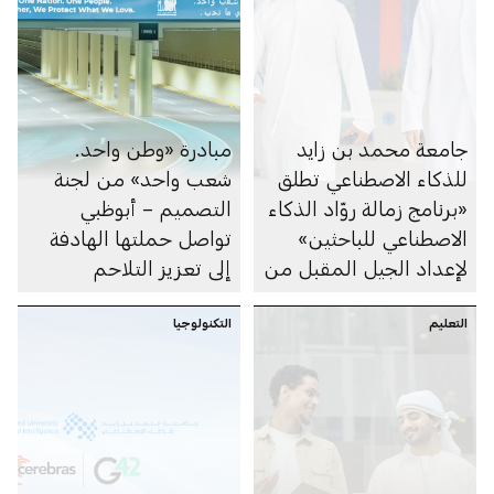
جامعة محمد بن زايد
مبادرة «وطن واحد.
للذكاء الاصطناعي تطلق
شعب واحد» من لجنة
«برنامج زمالة روّاد الذكاء
التصميم – أبوظبي
الاصطناعي للباحثين»
تواصل حملتها الهادفة
لإعداد الجيل المقبل من
إلى تعزيز التلاحم
الكوادر الأكاديمية
المجتمعي
التعليم
والباحثين الإماراتيين في
التكنولوجيا
مجال الذكاء الاصطناعي