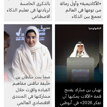
«الأكاديمية» وأول زمالة
بالذكرى الخامسة
من نوعها في العالم
لريادتها في تعليم الذكاء
تجمع بين الذكاء
الاصطناعي
الاصطناعي والفنون
التكنولوجيا
الاقتصاد
شما بنت سلطان بن
خليفة تناقش مفاهيم
نهيان بن مبارك يفتتح
القيادة والإرث خلال
قمة «الآلات يمكنها أن
مشاركتها في المنتدى
تفكر 2026» في أبوظبي
الاقتصادي العالمي