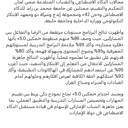
مجالات الذكاء الاصطناعي والتقنيات المتقدمة ضمن لجان
التحكيم والتقييم، ممثلين عن جامعة محمد بن زايد للذكاء
الاصطناعي و«جي 42» ومجموعة إيدج وشركة دو ومعهد الابتكار
التكنولوجي ووزارة الداخلية وجامعة خليفة.
وأظهرت نتائج البرنامج مستويات مرتفعة من الرضا والتفاعل بين
المشاركين، حيث وصف 86% منهم منظومة «تمكين 5.0» بأنها
«فكرة ممتازة»، وأكد 95% ملاءمة البرامج التدريبية لمستوياتهم
المعرفية و95% وضوح المحتوى وسهولة فهمه، وأكد 80%
قدرتهم على تطبيق ما تعلموه عملياً. وأظهرت النتائج جاهزية
المشاركين للانتقال من التعلم إلى الابتكار والتنفيذ، حيث أعرب
95% عن استعدادهم للمشاركة في الهاكاثونات التطبيقية، وأكد
92% امتلاكهم الثقة الكافية لعرض أفكارهم وحلولهم أمام
القيادات والخبراء وصناع القرار.
ويجسد اختتام «تمكين 5.0» نجاح نموذج ذكي يربط بين تقييم
المهارات وتخصيص المسارات التدريبية والتطبيق العملي، بما
يعزز جاهزية الشباب الإماراتي للإسهام في قيادة مستقبل الذكاء
الاصطناعي في دولة الإمارات.