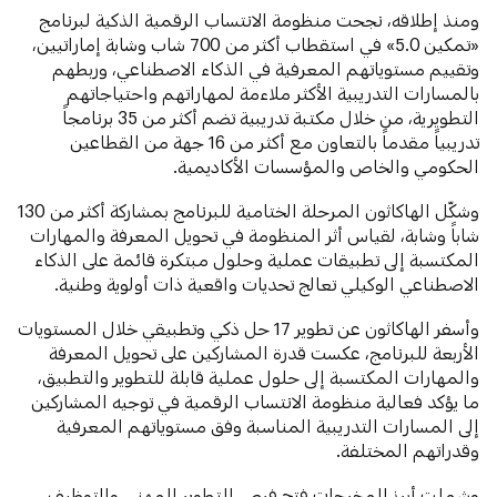
ومنذ إطلاقه، نجحت منظومة الانتساب الرقمية الذكية لبرنامج
«تمكين 5.0» في استقطاب أكثر من 700 شاب وشابة إماراتيين،
وتقييم مستوياتهم المعرفية في الذكاء الاصطناعي، وربطهم
بالمسارات التدريبية الأكثر ملاءمة لمهاراتهم واحتياجاتهم
التطويرية، من خلال مكتبة تدريبية تضم أكثر من 35 برنامجاً
تدريبياً مقدماً بالتعاون مع أكثر من 16 جهة من القطاعين
الحكومي والخاص والمؤسسات الأكاديمية.
وشكّل الهاكاثون المرحلة الختامية للبرنامج بمشاركة أكثر من 130
شاباً وشابة، لقياس أثر المنظومة في تحويل المعرفة والمهارات
المكتسبة إلى تطبيقات عملية وحلول مبتكرة قائمة على الذكاء
الاصطناعي الوكيلي تعالج تحديات واقعية ذات أولوية وطنية.
وأسفر الهاكاثون عن تطوير 17 حل ذكي وتطبيقي خلال المستويات
الأربعة للبرنامج، عكست قدرة المشاركين على تحويل المعرفة
والمهارات المكتسبة إلى حلول عملية قابلة للتطوير والتطبيق،
ما يؤكد فعالية منظومة الانتساب الرقمية في توجيه المشاركين
إلى المسارات التدريبية المناسبة وفق مستوياتهم المعرفية
وقدراتهم المختلفة.
وشملت أبرز المخرجات فتح فرص للتطوير المهني والتوظيف