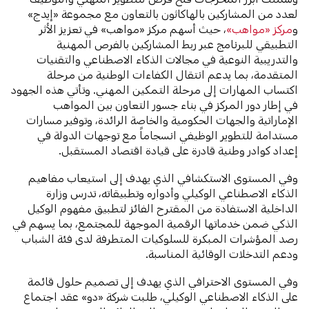
لعدد من المشاركين بالهاكاثون بالتعاون مع مجموعة «إيدج»
و
مركز «مواهب»
، حيث أسهم مركز «مواهب» في تعزيز الأثر
التطبيقي للبرنامج عبر ربط المشاركين بالفرص المهنية
والتدريبية النوعية في مجالات الذكاء الاصطناعي والتقنيات
المتقدمة، بما يدعم انتقال الكفاءات الوطنية من مرحلة
اكتساب المهارات إلى مرحلة التمكين المهني. وتأتي هذه الجهود
في إطار دور المركز في بناء جسور التعاون بين المواهب
الإماراتية والجهات الحكومية والخاصة الرائدة، وتوفير مسارات
مستدامة للتطوير الوظيفي انسجاماً مع توجهات الدولة في
إعداد كوادر وطنية قادرة على قيادة اقتصاد المستقبل.
وفي المستوى الاستكشافي الذي يهدف إلى استيعاب مفاهيم
الذكاء الاصطناعي الوكيلي وأدواره وتطبيقاته، تدرس وزارة
الداخلية الاستفادة من المقترح الفائز لتطبيق مفهوم الوكيل
الذكي ضمن خدماتها الرقمية الموجهة للمجتمع، بما يسهم في
رصد المؤشرات المبكرة للسلوكيات المتطرفة لدى فئة الشباب
ودعم التدخلات الوقائية المناسبة.
وفي المستوى الاحترافي الذي يهدف إلى تصميم حلول قائمة
على الذكاء الاصطناعي الوكيلي، طلبت شركة «دو» عقد اجتماع