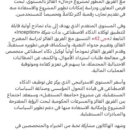
مع الفريق المطور لمشروع «رحال» الفائز بالمستوى، لبحث
فرص التعاون ودراسة إمكانات تطوير المشروع والاستفادة منه
في تقديم تجارب رقمية أكثر تكاملاً وتخصيصاً للمستخدمين.
وفي المستوى المتقدم الذي يهدف إلى بناء نماذج أولية قابلة
للتطبيق لوكلاء الذكاء الاصطناعي، بدأت شركة «Inception»
التابعة لـ«
جي 42
» التنسيق مع الفريق الفائز لدراسة المقترح
الفائز، وتقييم جدواه التقنية، واستكشاف فرص تطويره مستقبلاً.
وقدم الفريق الفائز نموذجاً أولياً لوكيل ذكاء اصطناعي متخصص
في معالجة طلبات استرداد الأموال، والكشف عن المطالبات
الاحتيالية المحتملة، ما يسهم في تعزيز كفاءة وموثوقية
العمليات المالية.
وأسفر المستوى الاستراتيجي الذي يركز على توظيف الذكاء
الاصطناعي في قيادة التحول المؤسسي وصناعة السياسات
المستقبلية، عن مشروع «جامعة المستقبل»، وسيعقد اجتماع
بين الفريق الفائز والمسرعات الحكومية لبحث الرؤية المقترحة
للمشروع وإمكانية الاستفادة منها في دعم تطوير السياسات
والمبادرات المستقبلية.
وشهد الهاكاثون مشاركة نخبة من الخبراء والمتخصصين في