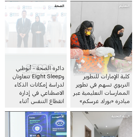
التعليم
الصحة
دائرة الصحة - أبوظبي
كلية الإمارات للتطوير
وEight Sleep تتعاونان
التربوي تسهم في تطوير
لدراسة إمكانات الذكاء
الممارسات التعليمية عبر
الاصطناعي في إدارة
مبادرة «بورك غرسكم»
انقطاع التنفس أثناء
النوم
البنية التحتية
الأمن