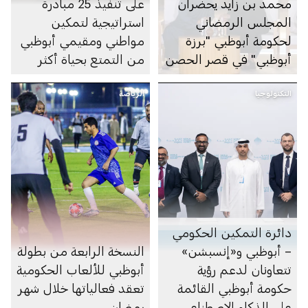
محمد بن زايد يحضران
على تنفيذ 25 مبادرة
المجلس الرمضاني
استراتيجية لتمكين
لحكومة أبوظبي "برزة
مواطني ومقيمي أبوظبي
أبوظبي" في قصر الحصن
من التمتع بحياة أكثر
صحة
التكنولوجيا
الرياضة
دائرة التمكين الحكومي
– أبوظبي و«إنسبشن»
النسخة الرابعة من بطولة
تتعاونان لدعم رؤية
أبوظبي للألعاب الحكومية
حكومة أبوظبي القائمة
تعقد فعالياتها خلال شهر
على الذكاء الاصطناعي
رمضان