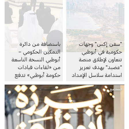
"سفن إكس" وجهات
باستضافة من دائرة
حكومية في أبوظبي
التمكين الحكومي –
تتعاون لإطلاق منصة
أبوظبي النسخة التاسعة
"عضيد" بهدف تعزيز
من «لقاءات قيادات
استدامة سلاسل الإمداد
حكومة أبوظبي» تدفع
وتسهيل التجارة
عجلة التحول القائم على
المجتمع
المواهب في القطاع
الحكومي