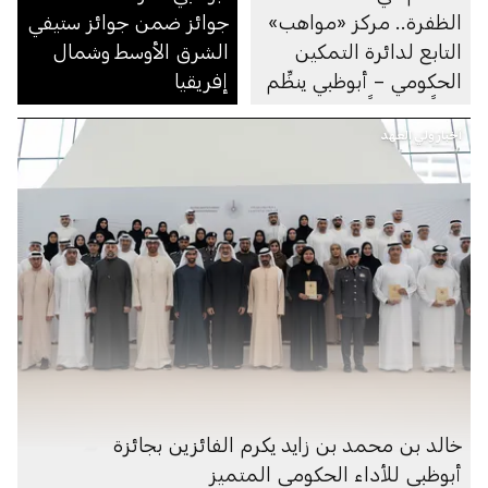
الظفرة.. مركز «مواهب»
جوائز ضمن جوائز ستيفي
التابع لدائرة التمكين
الشرق الأوسط وشمال
الحكومي – أبوظبي ينظِّم
إفريقيا
يوماً مفتوحاً للتوظيف في
أخبار ولي العهد
مجلس مدينة زايد
خالد بن محمد بن زايد يكرم الفائزين بجائزة
أبوظبي للأداء الحكومي المتميز