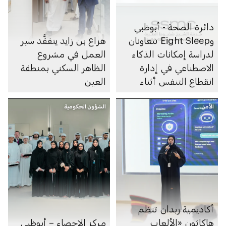
دائرة الصحة - أبوظبي
وEight Sleep تتعاونان
هزاع بن زايد يتفقَّد سير
لدراسة إمكانات الذكاء
العمل في مشروع
الاصطناعي في إدارة
الظاهر السكني بمنطقة
انقطاع التنفس أثناء
العين
النوم
الأمن
الشؤون الحكومية
أكاديمية ربدان تنظم
هاكاثون «الألعاب
مركز الإحصاء – أبوظبي