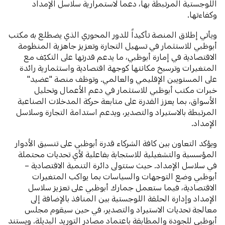
اللوجستية المرتبطة بها، دعماً لاستمرارية سلاسل الإمداد
وكفاءتها.
ويأتي إطلاق المنصة تأكيداً للدور المحوري الذي يضطلع به مكتب
أبوظبي للاستثمار في تسهيل التجارة وتعزيز جاهزية المنظومة
الاقتصادية في إمارة أبوظبي، ما يدعم قدرتها على التكيّف مع
المتغيرات وترسيخ مكانتها كوجهة اقتصادية واستثمارية رائدة
على المستويين الإقليمي والعالمي. وتوظف منصة "عضيد"
خبرات مكتب أبوظبي للاستثمار في دعم الأعمال وتحليل
الأسواق، بما يعزز القدرة على متابعة حركة المدخلات الصناعية
المرتبطة بالاستيراد والتصدير، ويدعم استدامة التجارة وسلاسل
الإمداد.
ويؤكد التعاون بين كافة الشركاء قدرة أبوظبي على تنسيق الأدوار
المؤسسية والتشغيلية للاستجابة بفاعلية لأي تحديات محتملة
في سلاسل الإمداد. حيث ستتولى دائرة التنمية الاقتصادية –
أبوظبي وضع التوجهات والسياسات بما يواكب المتغيرات
الاقتصادية، فيما ستعمل جمارك أبوظبي على تعزيز سلاسل
الإمداد وإدارة الحلقة اللوجستية بين المنافذ بالإضافة إلى
معالجة تحديات الاستيراد والتصدير، في حين سيقوم مجلس
أبوظبي للجودة والمطابقة باعتماد مصادر التوريد البديلة. ويستند