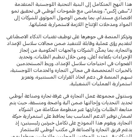
هذا النهج المتكامل إلى البنية التحتية اللوجستية المتقدمة
لـ"سفن إكس"، ويتماشى مع طموحات أبوظبي في تحقيق نمو
اقتصادي مستدام، بما يضمن الوصول الموثوق للشركات إلى
المواد ومدخلات الإنتاج اللازمة لاستمرارية عملياتها.
وترتكز المنصة في جوهرها على توظيف تقنيات الذكاء الاصطناعي
لتقديم رؤى عملية وقابلة للتنفيذ ضمن مجالات سلاسل الإمداد
والتجارة، بما يمكّن الشركات والجهات الحكومية من إنجاز
الإجراءات بكفاءة أعلى. ومن خلال تنظيم الطلبات، وتحديد
الفجوات في احتياجات سلاسل الإمداد، وربط المستخدمين
بالخبرات المتخصصة في مجالي التجارة والخدمات اللوجستية،
تسهم المنصة في دعم اتخاذ القرارات المستنيرة، وتعزيز
استمرارية العمليات التشغيلية.
وستتولى مجموعة عمل التجارة في غرفة تجارة وصناعة أبوظبي
تحديد التحديات وإحالتها ضمن آلية واضحة ومنسقة، حيث يتم
متابعة الطلبات وإدارتها عبر منظومة متكاملة من الشركاء
لضمان توفير الدعم المناسب بما يحافظ على استمرارية حركة
التجارة. ويقوم هذا النموذج على تكامل خبرتين رئيسيتين؛ إذ
يدعم فريق التجارة والصناعة في مكتب أبوظبي للاستثمار
الشركات في تحديد المورّدين المحليين والدوليين وربطها بهم،