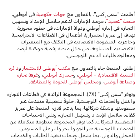
أطلقت "سفن إكس"، بالتعاون مع
جهات حكومية
في أبوظبي،
منصة "عضيد"
، مرصد الإمارات لدعم سلاسل الإمداد وتسهيل
التجارة في إمارة أبوظبي ودولة الإمارات، في خطوة محورية
تهدف إلى تعزيز استمرارية الأعمال في القطاعات الاستراتيجية
وجاهزية المنظومة الاقتصادية في التكيّف مع المتغيرات
الاقتصادية المتسارعة، من خلال منصة رقمية موحّدة لرصد
ومعالجة طلبات الدعم اللوجستي.
إطلاق المنصة جاء بالتعاون مع
مكتب أبوظبي للاستثمار
و
دائرة
التنمية الاقتصادية – أبوظبي
، و
جمارك أبوظبي
، و
غرفة تجارة
وصناعة أبوظبي
، و
مجلس أبوظبي للجودة والمطابقة
.
وتوفر "سفن إكس” (7X)، المجموعة الرائدة في قطاعات التجارة
والنقل والخدمات اللوجستية، حلولاً تشغيلية متقدمة عبر
منظومتها وشبكة شركائها، بما يدعم قدرة المنصة على تعزيز
كفاءة سلاسل الإمداد وتسهيل التجارة، وتلبي الاحتياجات
التشغيلية للشركات. كما توفر المجموعة منظومة متكاملة من
الخدمات اللوجستية عبر الجو والبحر والبر على المستويين
المحلي والدولي، بما يشمل خدمات تنفيذ الطلبات والخدمات