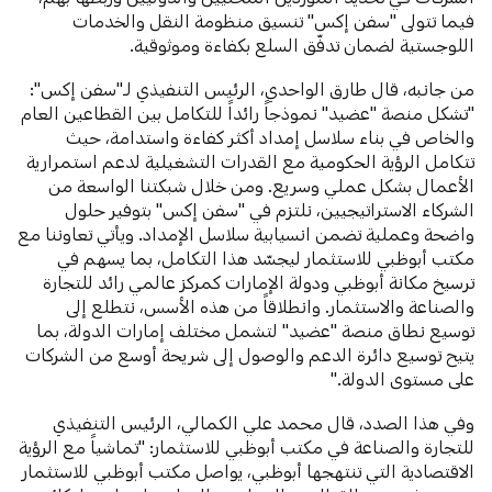
فيما تتولى "سفن إكس" تنسيق منظومة النقل والخدمات
اللوجستية لضمان تدفّق السلع بكفاءة وموثوقية.
من جانبه، قال طارق الواحدي، الرئيس التنفيذي لـ"سفن إكس":
"تشكل منصة "عضيد" نموذجاً رائداً للتكامل بين القطاعين العام
والخاص في بناء سلاسل إمداد أكثر كفاءة واستدامة، حيث
تتكامل الرؤية الحكومية مع القدرات التشغيلية لدعم استمرارية
الأعمال بشكل عملي وسريع. ومن خلال شبكتنا الواسعة من
الشركاء الاستراتيجيين، نلتزم في "سفن إكس" بتوفير حلول
واضحة وعملية تضمن انسيابية سلاسل الإمداد. ويأتي تعاوننا مع
مكتب أبوظبي للاستثمار ليجسّد هذا التكامل، بما يسهم في
ترسيخ مكانة أبوظبي ودولة الإمارات كمركز عالمي رائد للتجارة
والصناعة والاستثمار. وانطلاقاً من هذه الأسس، نتطلع إلى
توسيع نطاق منصة "عضيد" لتشمل مختلف إمارات الدولة، بما
يتيح توسيع دائرة الدعم والوصول إلى شريحة أوسع من الشركات
على مستوى الدولة."
وفي هذا الصدد، قال محمد علي الكمالي، الرئيس التنفيذي
للتجارة والصناعة في مكتب أبوظبي للاستثمار: "تماشياً مع الرؤية
الاقتصادية التي تنتهجها أبوظبي، يواصل مكتب أبوظبي للاستثمار