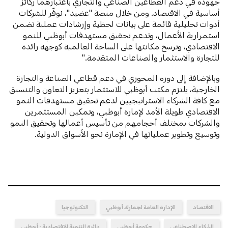
جهوده في دعم القطاعين الصناعي والتجاري باعتبارهما ركائز
أساسية في الاقتصاد. ومن خلال منصة "عضيد"، نوفّر للشركات
أدوات تحليلية قائمة على بيانات لحظية وإرشادات عملية تضمن
استمرارية الأعمال، وتدعم تحقيق مستهدفات أبوظبي للنمو
الاقتصادي، وترسخ مكانتها على الساحة العالمية كوجهة رائدة
للتجارة والاستثمار والصناعات المتقدمة."
وبالإضافة إلى دوره المحوري في دعم قطاعي الصناعة والتجارة
الخارجية، يلتزم مكتب أبوظبي للاستثمار بتعزيز التعاون والتنسيق
مع كافة الشركاء الاستراتيجيين لدعم تحقيق مستهدفات النمو
الاقتصادي طويلة الأمد لإمارة أبوظبي، وتمكين المستثمرين
والشركات بمختلف أحجامهم من تأسيس أعمالها وتحقيق النمو
وتوسيع وتطوير عملياتها في الإمارة نحو الأسواق الدولية.
الاقتصاد
الإدارة العامة لجمارك أبوظبي
التكنولوجيا
الذكاء الاصطناعي
حكومة أبوظبي
دائرة التنمية الاقتصادية - أبوظبي