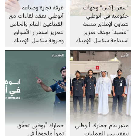
"سفن إكس" وجهات
غرفة تجارة وصناعة
حكومية في أبوظبي
أبوظبي تعقد لقاءات مع
تتعاون لإطلاق منصة
القطاعين العام والخاص
"عضيد" بهدف تعزيز
لتعزيز استقرار الأسواق
استدامة سلاسل الإمداد
ومرونة سلاسل الإمداد
وتسهيل التجارة
الأمن
الاقتصاد
مدير عام جمارك أبوظبي
جمارك أبوظبي تحقِّق
يتفقد سير العمليات
نمواً ملحوظاً في