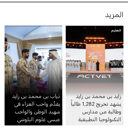
المزيد
التعليم
المجتمع
زايد بن محمد بن زايد
ذياب بن محمد بن زايد
يشهد تخريج 1,282 طالباً
يقدِّم واجب العزاء في
وطالبة من مدارس
شهيد الوطن والواجب
التكنولوجيا التطبيقية
عيسى غلوم البلوشي