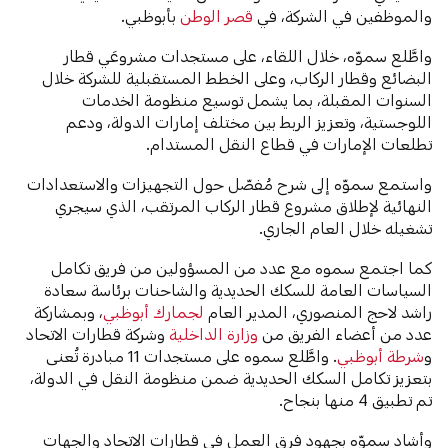
والموظفين في الشركة، في
قصر الوطن
بأبوظبي.
واطَّلع سموّه، خلال اللقاء، على مستجدات مشروعَي قطار
البضائع وقطار الركاب، وعلى الخطط المستقبلية للشركة خلال
السنوات المقبلة، بما يشمل توسيع منظومة الخدمات
اللوجستية، وتعزيز الربط بين مختلف إمارات الدولة، ودعم
تطلعات الإمارات في قطاع النقل المستدام.
واستمع سموّه إلى شرح مُفصّل حول التجهيزات والاستعدادات
النهائية لإطلاق مشروع قطار الركاب المرتقب، الذي سيجري
تشغيله خلال العام الجاري.
كما اجتمع سموه مع عدد من المسؤولين من فريق تكامل
السياسات العامة للسكك الحديدية والشاحنات برئاسة سعادة
راشد لاحج المنصوري، المدير العام
لجمارك أبوظبي
، وبمشاركة
عدد من أعضاء الفريق من
وزارة الداخلية
وشركة قطارات الاتحاد
و
شرطة أبوظبي
. واطَّلع سموه على مستجدات 11 مبادرة تُعنى
بتعزيز تكامل السكك الحديدية ضمن منظومة النقل في الدولة،
تم تطبيق 4 منها بنجاح.
وأشاد سموّه بجهود فرق العمل في قطارات الاتحاد والجهات