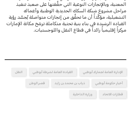
المعنية، وبالإنجازات النوعية التي حقَّقتها على صعيد تنفيذ
مراحل مشروع شبكة السكك الحديدية الوطنية وأعماله
التشغيلية، مؤكّداً أن ما تحقَّق من إنجازات متواصلة يُجسِّد رؤية
القيادة الرشيدة في بناء بنية تحتية متكاملة ترسّخ مكانة الإمارات
مركزاً إقليمياً رائداً في قطاع النقل واللوجستيات.
الإدارة العامة لجمارك أبوظبي
القيادة العامة لشرطة أبوظبي
النقل
أخبار حكومة أبوظبي
ذياب بن محمد بن زايد
قصر الوطن
قطارات الاتحاد
وزارة الداخلية