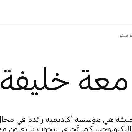
 خليفة
معة خليفة
ليفة هي مؤسسة أكاديمية رائدة في مجا
التكنولوجيا، كما تُجري البحوث بالتعاون م