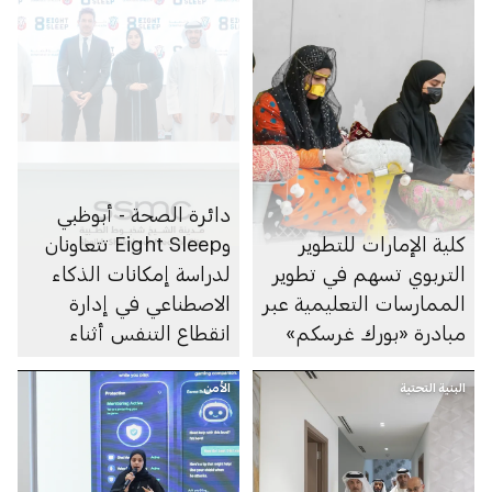
دائرة الصحة - أبوظبي
كلية الإمارات للتطوير
وEight Sleep تتعاونان
التربوي تسهم في تطوير
لدراسة إمكانات الذكاء
الممارسات التعليمية عبر
الاصطناعي في إدارة
مبادرة «بورك غرسكم»
انقطاع التنفس أثناء
النوم
البنية التحتية
الأمن