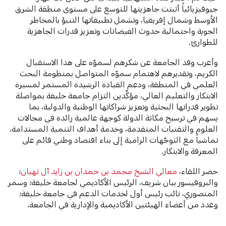
جيوفيزيائياً أثبتت جاهزيتها للتوسع على مستوى منطقة الشرق
الأوسط وشمال إفريقيا، وتشمل تطبيقاتها التنبؤ بالمخاطر
الجوية واحتمالية حدوث الفيضانات وتعزيز قدرات الجاهزية
للطوارئ.
وأعرب وفد الجامعة عن شكرهم لسموّه على هذا الاستقبال
الكريم، وتقديرهم لاهتمام سموّه المتواصل بمنظومة البحث
العلمي في المنطقة، ودعم القيادة الرشيدة المستمر لمسيرة
الابتكار والتعليم العالي، مؤكِّدين التزام جامعة خليفة بمواصلة
تطوير قدراتها البحثية وتعزيز شراكاتها الوطنية والدولية، بما
يسهم في ترسيخ مكانة الدولة كوجهة عالمية رائدة في مجالات
العلوم والتقنيات المتقدمة، وخدمة أهداف التنمية المستدامة،
تماشياً مع التوجّهات الرامية إلى بناء اقتصاد وطني قائم على
المعرفة والابتكار.
حضر اللقاء،
معالي الشيخ محمد بن حمدان بن زايد آل نهيان
؛
والبروفيسور بيان شريف، الرئيس الأكاديمي لجامعة خليفة؛ وسمر
المنصوري، نائب رئيس أول لخدمات الدعم في جامعة خليفة؛
وعدد من أعضاء الهيئتين الأكاديمية والإدارية في الجامعة.