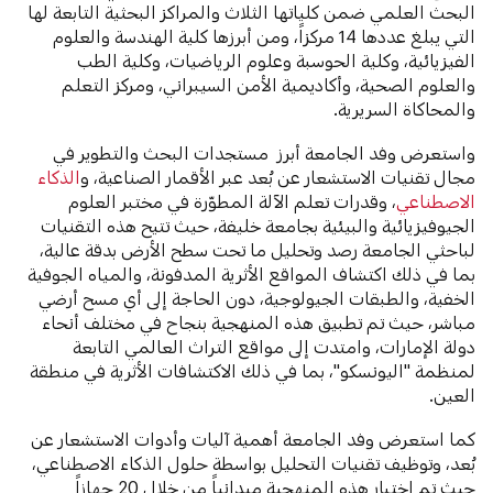
البحث العلمي ضمن كلياتها الثلاث والمراكز البحثية التابعة لها
التي يبلغ عددها 14 مركزاً، ومن أبرزها كلية الهندسة والعلوم
الفيزيائية، وكلية الحوسبة وعلوم الرياضيات، وكلية الطب
والعلوم الصحية، وأكاديمية الأمن السيبراني، ومركز التعلم
والمحاكاة السريرية.
واستعرض وفد الجامعة أبرز مستجدات البحث والتطوير في
مجال تقنيات الاستشعار عن بُعد عبر الأقمار الصناعية، و
الذكاء
الاصطناعي
، وقدرات تعلم الآلة المطوّرة في مختبر العلوم
الجيوفيزيائية والبيئية بجامعة خليفة، حيث تتيح هذه التقنيات
لباحثي الجامعة رصد وتحليل ما تحت سطح الأرض بدقة عالية،
بما في ذلك اكتشاف المواقع الأثرية المدفونة، والمياه الجوفية
الخفية، والطبقات الجيولوجية، دون الحاجة إلى أي مسح أرضي
مباشر، حيث تم تطبيق هذه المنهجية بنجاح في مختلف أنحاء
دولة الإمارات، وامتدت إلى مواقع التراث العالمي التابعة
لمنظمة "اليونسكو"، بما في ذلك الاكتشافات الأثرية في منطقة
العين.
كما استعرض وفد الجامعة أهمية آليات وأدوات الاستشعار عن
بُعد، وتوظيف تقنيات التحليل بواسطة حلول الذكاء الاصطناعي،
حيث تم اختبار هذه المنهجية ميدانياً من خلال 20 جهازاً