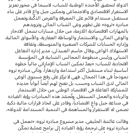
الدولة لتحقيق الأجندة الوطنية للشباب، لاسيما في محور تعزيز
الاستقرار الاقتصادي والاجتماعي وتمكين جيل واعٍ قادر على بناء
مستقبل مستدام قائم على المعرفة والفرص الذكية.وتعمل
مبادرة «ثروة» على تطوير وعي الشباب المالي وتزويدهم
بالمهارات الاقتصادية اللازمة، من خلال مسارات تشمل الادخار
والوعي المالي، والاستثمار والوساطة العقارية، والأسواق المالية،
وإدارة الحسابات للشركات الصغيرة والمتوسطة، وثقافة
الاستهلاك الواعي.وقال جاسم العبيدلي، مدير إدارة التفاعل
الشبابي ورئيس منظومة المجالس الشبابية في المؤسسة
الاتحادية للشباب: «يعدّ تمكين الشباب الإماراتي مالياً خطوة
أساسية لبناء مستقبل أكثر استدامة وازدهاراً، وتأتي مبادرة ثروة
نموذجاً في هذا المجال. فهي لا تركز على رفع مستوى الوعي
المالي لدى الشباب وحسب، بل تفتح لهم أيضاً أبواباً جديدة
للمشاركة الفاعلة في الاقتصاد الوطني من خلال الاستثمار
والريادة والعمل المستقل. وتُجسّد هذه المبادرات رؤية القيادة
في صناعة جيل واعٍ اقتصادياً، وقادر على اتخاذ قرارات مالية ذكية
تضمن له الاستقرار والمساهمة في التنمية المستدامة للدولة».
وقالت عائشة الخليفي، مدير مشروع مبادرة ثروة: «نعمل في
مبادرة ثروة على ترجمة رؤية القيادة إلى برامج عملية تمكّن