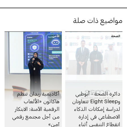
مواضيع ذات صلة
الصحة
الأمن
دائرة الصحة - أبوظبي
أكاديمية ربدان تنظم
وEight Sleep تتعاونان
هاكاثون «الألعاب
لدراسة إمكانات الذكاء
الرقمية الآمنة: الابتكار
الاصطناعي في إدارة
من أجل مجتمع رقمي
انقطاع التنفس أثناء
آمن»