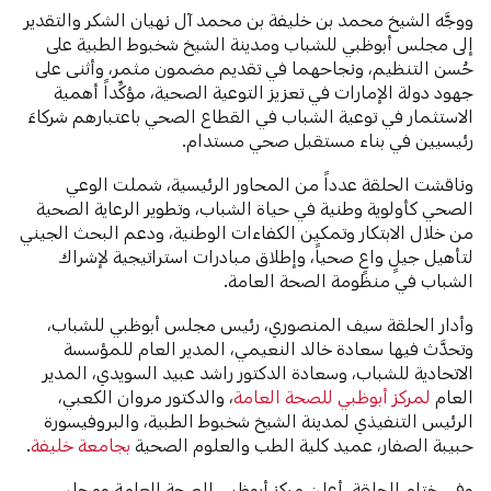
ووجَّه الشيخ محمد بن خليفة بن محمد آل نهيان الشكر والتقدير
إلى مجلس أبوظبي للشباب ومدينة الشيخ شخبوط الطبية على
حُسن التنظيم، ونجاحهما في تقديم مضمون مثمر، وأثنى على
جهود دولة الإمارات في تعزيز التوعية الصحية، مؤكِّداً أهمية
الاستثمار في توعية الشباب في القطاع الصحي باعتبارهم شركاءَ
رئيسيين في بناء مستقبل صحي مستدام.
وناقشت الحلقة عدداً من المحاور الرئيسية، شملت الوعي
الصحي كأولوية وطنية في حياة الشباب، وتطوير الرعاية الصحية
من خلال الابتكار وتمكين الكفاءات الوطنية، ودعم البحث الجيني
لتأهيل جيلٍ واعٍ صحياً، وإطلاق مبادرات استراتيجية لإشراك
الشباب في منظومة الصحة العامة.
وأدار الحلقة سيف المنصوري، رئيس مجلس أبوظبي للشباب،
وتحدَّث فيها سعادة خالد النعيمي، المدير العام للمؤسسة
الاتحادية للشباب، وسعادة الدكتور راشد عبيد السويدي، المدير
العام
لمركز أبوظبي للصحة العامة
، والدكتور مروان الكعبي،
الرئيس التنفيذي لمدينة الشيخ شخبوط الطبية، والبروفيسورة
حبيبة الصفار، عميد كلية الطب والعلوم الصحية
بجامعة خليفة
.
وفي ختام الحلقة، أعلن مركز أبوظبي للصحة العامة ومجلس