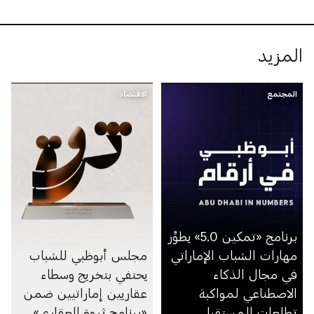
المزيد
المجتمع
الاقتصاد
برنامج «تمكين 5.0» يطوِّر
مهارات الشباب الإماراتي
مجلس أبوظبي للشباب
في مجال الذكاء
يحتفي بتخريج وسطاء
الاصطناعي لمواكبة
عقاريين إماراتيين ضمن
تطلعات المستقبل
«برنامج ثروة العقاري»