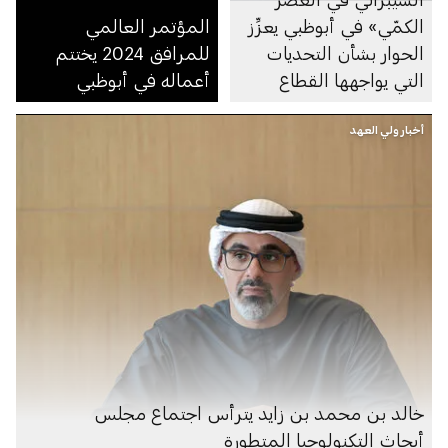
الكمّي» في أبوظبي يعزِّز
المؤتمر العالمي
الحوار بشأن التحديات
للمرافق 2024 يختتم
التي يواجهها القطاع
أعماله في أبوظبي
أخبار ولي العهد
خالد بن محمد بن زايد يترأس اجتماع مجلس
أبحاث التكنولوجيا المتطورة