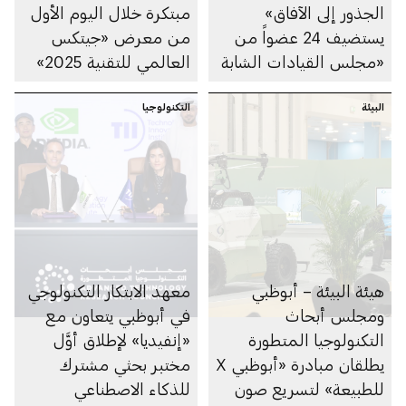
الجذور إلى الآفاق»
مبتكرة خلال اليوم الأول
يستضيف 24 عضواً من
من معرض «جيتكس
«مجلس القيادات الشابة
العالمي للتقنية 2025»
العالمي» التابع للمنتدى
البيئة
الاقتصادي العالمي
التكنولوجيا
هيئة البيئة – أبوظبي
معهد الابتكار التكنولوجي
ومجلس أبحاث
في أبوظبي يتعاون مع
التكنولوجيا المتطورة
«إنفيديا» لإطلاق أوَّل
يطلقان مبادرة «أبوظبي X
مختبر بحثي مشترك
للطبيعة» لتسريع صون
للذكاء الاصطناعي