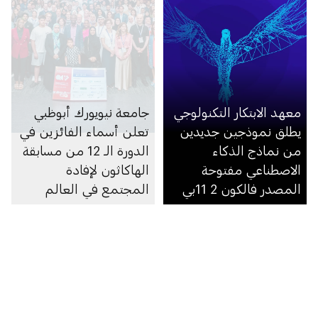
معهد الابتكار التكنولوجي
جامعة نيويورك أبوظبي
يطلق نموذجين جديدين
تعلن أسماء الفائزين في
من نماذج الذكاء
الدورة الـ 12 من مسابقة
الاصطناعي مفتوحة
الهاكاثون لإفادة
المصدر فالكون 2 11بي
المجتمع في العالم
العربي