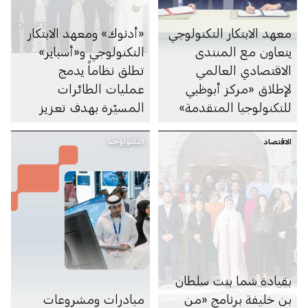
معهد الابتكار التكنولوجي
«أدنوك» ومعهد الابتكار
يتعاون مع المنتدى
التكنولوجي و«أسباير»
الاقتصادي العالمي
تطلق نظاماً يدمج
لإطلاق «مركز أبوظبي
عمليات الطائرات
للتكنولوجيا المتقدمة»
المسيّرة بهدف تعزيز
الاستجابة للطوارئ
الاقتصاد
التكنولوجيا
بقيادة شما بنت سلطان
بن خليفة برنامج «من
مبادرات ومشروعات