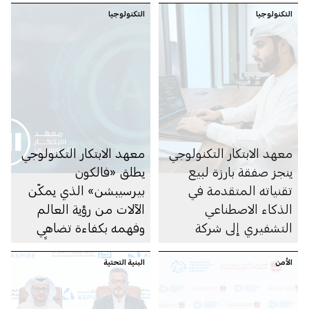
التكنولوجيا
التكنولوجيا
والمهندسين وقادة
التكنولوجيا
معهد الابتكار التكنولوجي
معهد الابتكار التكنولوجي
ينجز صفقة بارزة لبيع
يطلق «فالكون
تقنياته المتقدمة في
بيرسيبشن» الذي يمكّن
الذكاء الاصطناعي
الآلات من رؤية العالم
التشفيري إلى شركة
وفهمه بكفاءة تضاهي
OPAQUE الأمريكية
النماذج الأكبر حجماً
الأمن
البنية التحتية