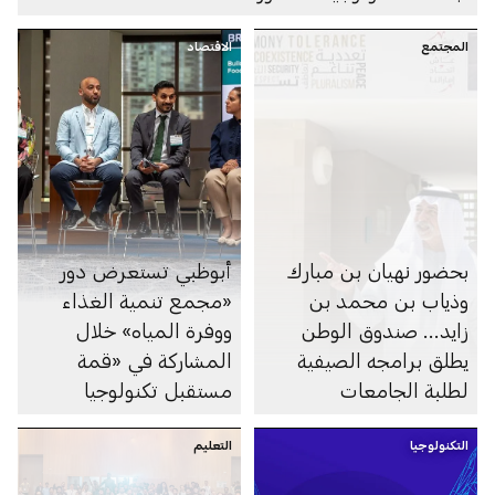
المجتمع
الاقتصاد
بحضور نهيان بن مبارك
أبوظبي تستعرض دور
وذياب بن محمد بن
«مجمع تنمية الغذاء
زايد... صندوق الوطن
ووفرة المياه» خلال
يطلق برامجه الصيفية
المشاركة في «قمة
لطلبة الجامعات
مستقبل تكنولوجيا
والمدارس
الغذاء»
التكنولوجيا
التعليم