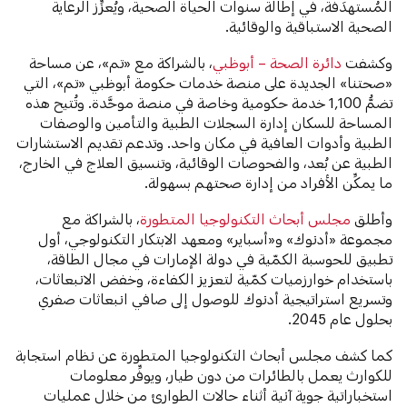
المُستهدَفة، في إطالة سنوات الحياة الصحية، ويُعزِّز الرعاية
الصحية الاستباقية والوقائية.
وكشفت
دائرة الصحة – أبوظبي
، بالشراكة مع «تم»، عن مساحة
«صحتنا» الجديدة على منصة خدمات حكومة أبوظبي «تم»، التي
تضمُّ 1,100 خدمة حكومية وخاصة في منصة موحَّدة. وتُتيح هذه
المساحة للسكان إدارة السجلات الطبية والتأمين والوصفات
الطبية وأدوات العافية في مكان واحد. وتدعم تقديم الاستشارات
الطبية عن بُعد، والفحوصات الوقائية، وتنسيق العلاج في الخارج،
ما يمكِّن الأفراد من إدارة صحتهم بسهولة.
وأطلق
مجلس أبحاث التكنولوجيا المتطورة
، بالشراكة مع
مجموعة «أدنوك» و«أسباير» ومعهد الابتكار التكنولوجي، أول
تطبيق للحوسبة الكمّية في دولة الإمارات في مجال الطاقة،
باستخدام خوارزميات كمّية لتعزيز الكفاءة، وخفض الانبعاثات،
وتسريع استراتيجية أدنوك للوصول إلى صافي انبعاثات صفري
بحلول عام 2045.
كما كشف مجلس أبحاث التكنولوجيا المتطورة عن نظام استجابة
للكوارث يعمل بالطائرات من دون طيار، ويوفِّر معلومات
استخباراتية جوية آنية أثناء حالات الطوارئ من خلال عمليات