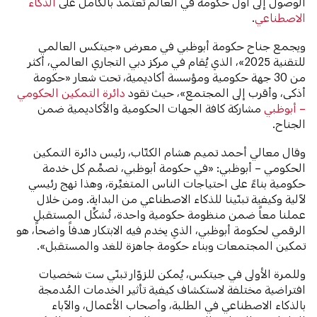
الوصول إلى أول حكومة في العالم تعتمد بالكامل على
الذكاء
الاصطناعي
.
ويجمع جناح حكومة أبوظبي في معرض «جيتكس العالمي
للتقنية 2025»، الذي يُقام في مركز دبي التجاري العالمي، أكثر
من 30 جهة حكومية ومؤسسة أكاديمية، تحت شعار «حكومة
أذكى، وأقرب إلى المجتمع»، حيث تقود
دائرة التمكين الحكومي
– أبوظبي
مشاركة كافة الجهات الحكومية والأكاديمية ضمن
الجناح.
وقال معالي أحمد تميم هشام الكتّاب، رئيس دائرة التمكين
الحكومي – أبوظبي: «في حكومة أبوظبي، نصمِّم كل خدمة
حكومية بناءً على احتياجات الناس المتغيِّرة، وهذا نهج رئيسي
لآلية وكيفية تبنّينا للذكاء الاصطناعي من البداية. ومن خلال
عملنا معاً ضمن منظومة حكومية واحدة، نُشكِّل المستقبل
الرقمي لحكومة أبوظبي، الذي يخدم فيه الابتكار هدفاً واضحاً، هو
تمكين المجتمعات وبناء حكومة جاهزة للغد والمستقبل».
وللمرة الأولى في جيتكس، يُمكن للزوّار تبنّي ست شخصيات
افتراضية مختلفة لاستكشاف كيفية تأثير الخدمات المُدمجة
بالذكاء الاصطناعي في الطلبة، وأصحاب الأعمال، والآباء