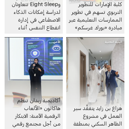
كلية الإمارات للتطوير
وEight Sleep تتعاونان
التربوي تسهم في تطوير
لدراسة إمكانات الذكاء
الممارسات التعليمية عبر
الاصطناعي في إدارة
مبادرة «بورك غرسكم»
انقطاع التنفس أثناء
النوم
البنية التحتية
الأمن
أكاديمية ربدان تنظم
هزاع بن زايد يتفقَّد سير
هاكاثون «الألعاب
العمل في مشروع
الرقمية الآمنة: الابتكار
الظاهر السكني بمنطقة
من أجل مجتمع رقمي