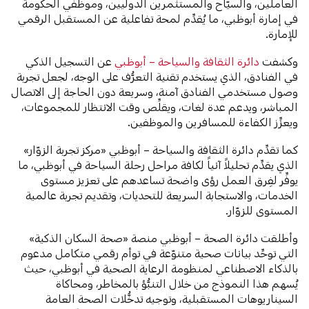
العاملين، والسيّاح والمستثمرين الدوليين، وموظفي الحكومة
في إمارة أبوظبي، ما يُقدِّم لمحة تفاعلية عن المستقبل الرقمي
للإمارة.
وكشفت
دائرة الثقافة والسياحة – أبوظبي
عن التسجيل الذكي
في الفنادق، الذي يستخدم تقنية التعرُّف على الوجه، لجعل تجربة
وصول مستخدمي الفنادق آمنة، وسريعة دون الحاجة إلى الاتصال
المباشر، ويدعم عدة لغات، ويقلِّص وقت الانتظار للمجموعات،
ويعزِّز الكفاءة للمسافرين والموظفين.
كما تقدِّم دائرة الثقافة والسياحة – أبوظبي «مركز تجربة الزوّار»
الذي يقدِّم تحليلاً آنياً لكافة مراحل رحلة السياحة في أبوظبي، ما
يوفِّر لفِرق العمل رؤى واضحة تساعدهم على تعزيز مستوى
الخدمات، والاستجابة السريعة للتحديات، وتقديم تجربة عالمية
المستوى للزوّار.
وأطلقت دائرة الصحة – أبوظبي منصة «صحة السكان الذكية»
التي توحِّد بيانات صحية متنوّعة في توأم رقمي متكامل مدعوم
بالذكاء الاصطناعي لمنظومة الرعاية الصحية في أبوظبي، حيث
يُسهم هذا النموذج من خلال التنبُّؤ بالمخاطر، ومحاكاة
السيناريوهات المستقبلية، وتوجيه تدخُّلات الصحة العامة