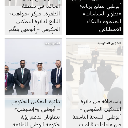
أبوظبي تطلق برنامج
الحاكم في منطقة
«تطوير السياسات»
الظفرة.. مركز «مواهب»
المدعوم بالذكاء
التابع لدائرة التمكين
الاصطناعي
الحكومي – أبوظبي ينظِّم
يوماً مفتوحاً للتوظيف في
الشؤون الحكومية
التكنولوجيا
مجلس مدينة زايد
باستضافة من دائرة
دائرة التمكين الحكومي
التمكين الحكومي –
– أبوظبي و«إنسبشن»
أبوظبي النسخة التاسعة
تتعاونان لدعم رؤية
من «لقاءات قيادات
حكومة أبوظبي القائمة