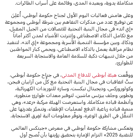
متكاملة يدوية، وبعيدة المدى، وقائمة على أسراب الطائرات.
وعلى هامش فعاليات اليوم الأول لجناح حكومة أبوظبي، أُعلِنَ
عن توقيع عدد من مذكرات التفاهم بين شرطة أبوظبي ومجموعة
«إي آند» في مجال البنية التحتية للاتصالات من الجيل المقبل،
مع تكامل الذكاء الاصطناعي وإنترنت الأشياء لمدن أكثر أماناً
وذكاءً، وبين مؤسسة التنمية الأسرية ومجموعة «إي آند»، لتنفيذ
نظام مراقبة يعمل بالذكاء الاصطناعي، ويحمي كبار المواطنين
من خلال تنبيهات ذكية للسلامة العامة والاستجابة السريعة
للطوارئ.
ووقَّعت
هيئة أبوظبي للدفاع المدني
، في جناح حكومة أبوظبي،
ستَّ اتفاقيات في مجال البنية التحتية مع كلٍّ من أرابيان فيجن،
وكولوروركس، وديجيتال نيكست، وسارة للتوريدات الكهربائية،
وتطوير، وجلف بيزنس ماشين، لتوفير معدات طوارئ متطورة،
وأنظمة قيادة متكاملة. واستعرضت الهيئة مركبة «رعد»، وهي
منصة قيادة رباعية الدفع لعمليات الإطفاء، وتتميَّز بقدرتها على
التنقُّل في الطرق الوعرة، وتوفِّر معلومات آنية لفِرق الاستجابة.
وتعكس مشاركة حكومة أبوظبي في معرض «جيتكس العالمي
للتقنية 2025» التزام الإمارة بتحقيق رؤيتها بأن تُصبح أول