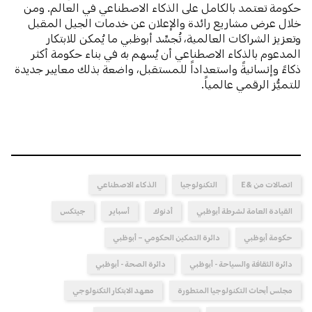
حكومة تعتمد بالكامل على الذكاء الاصطناعي في العالم. ومن
خلال عرض مشاريع رائدة والإعلان عن خدمات الجيل المقبل
وتعزيز الشراكات العالمية، تُجسِّد أبوظبي ما يُمكن للابتكار
المدعوم بالذكاء الاصطناعي أن يُسهم به في بناء حكومة أكثر
ذكاءً وإنسانيةً واستعداداً للمستقبل، واضعة بذلك معايير جديدة
للتميُّز الرقمي عالمياً.
اتصالات من &E
التكنولوجيا
الذكاء الاصطناعي
القيادة العامة لشرطة أبوظبي
أدنوك
أسباير
جيتكس
حكومة أبوظبي
دائرة التمكين الحكومي – أبوظبي
دائرة الثقافة والسياحة - أبوظبي
دائرة الصحة - أبوظبي
مجلس أبحاث التكنولوجيا المتطورة
معهد الابتكار التكنولوجي