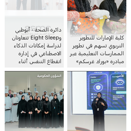
دائرة الصحة - أبوظبي
كلية الإمارات للتطوير
وEight Sleep تتعاونان
التربوي تسهم في تطوير
لدراسة إمكانات الذكاء
الممارسات التعليمية عبر
الاصطناعي في إدارة
مبادرة «بورك غرسكم»
انقطاع التنفس أثناء
النوم
الأمن
الشؤون الحكومية