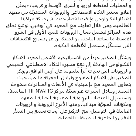
والعمليات لمنطقة أوروبا والشرق الأوسط وإفريقيا: «يمثِّل
إطلاق مختبر الذكاء الاصطناعي والروبوتات المشتركة بين معهد
الابتكار التكنولوجي وإنفيديا فصلاً جديداً في شبكة مراكزنا
العالمية. ومن خلال تعاوننا مع المعهد في أبوظبي، نوسِّع نطاق
هذه المراكز ليشمل مجال الروبوتات للمرة الأولى في الشرق
الأوسط، ما يساعد الباحثين والمبتكرين على تسريع الاكتشافات
التي ستشكِّل مستقبل الأنظمة الذكية».
ويشكِّل المختبر جزءاً من الاستراتيجية الأشمل لمعهد الابتكار
التكنولوجي الهادفة إلى دفع مسيرة الذكاء الاصطناعي التطبيقي
والروبوتات التي تحدِث أثراً ملموساً على أرض الواقع. ويرتكز
المختبر على الابتكار المفتوح وتبادل المعرفة عالمياً، حيث
يتعاون المعهد مع «إنفيديا» في الأبحاث والمبادرات مفتوحة
المصدر وتبادل الخبرات عبر شبكة مراكز TII-NVAITC العالمية،
ويستند إلى المنصات الروبوتية المعيارية الحالية للمعهد
ومكوّناته المجرَّبة ميدانياً، ومنها الأذرع الروبوتية والروبوتات
العاملة في التوصيل، مع التركيز على أبحاث تجمع بين التميُّز
التقني والجاهزية للتطبيقات العملية.