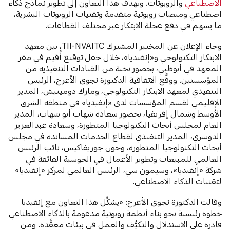
الاصطناعي
والروبوتات. ويهدف هذا التعاون إلى تطوير نماذج ذكاء
اصطناعي ومنصات روبوتية متقدمة وتقنيات الروبوتات البشرية،
ما يسهم في دفع عجلة الابتكار عبر مختلف القطاعات.
وجاء الإعلان عن المختبر المشترك TII-NVAITC، بين معهد
الابتكار التكنولوجي و«إنفيديا»، خلال حفل توقيع أُقيم في مقر
المعهد في أبوظبي، بحضور نخبة من القيادات التنفيذية من
المؤسستين. ووقَّع الاتفاقية الدكتورة نجوى الأعرج، الرئيس
التنفيذي لمعهد الابتكار التكنولوجي، ومارك دومينيش، المدير
الإقليمي لقسم المؤسسات لدى «إنفيديا» في منطقة الشرق
الأوسط وشمال إفريقيا، بحضور سعادة شهاب أبو شهاب، المدير
العام لمجلس أبحاث التكنولوجيا المتطورة، وسعادة عبدالعزيز
الدوسري، المدير التنفيذي لقطاع الخدمات المساندة في مجلس
أبحاث التكنولوجيا المتطورة، وجون جوزيفاكيس، نائب الرئيس
العالمي للمبيعات وتطوير الأعمال في الحوسبة الفائقة في
شركة «إنفيديا»، وسيمون سي، الرئيس العالمي لمركز «إنفيديا»
لتقنيات الذكاء الاصطناعي.
وقالت الدكتورة نجوى الأعرج: «يشكِّل هذا التعاون مع إنفيديا
خطوة رئيسية نحو بناء أنظمة روبوتية مدعومة بالذكاء الاصطناعي
قادرة على الاستدلال والتكيُّف والعمل في بيئات معقَّدة. ومن