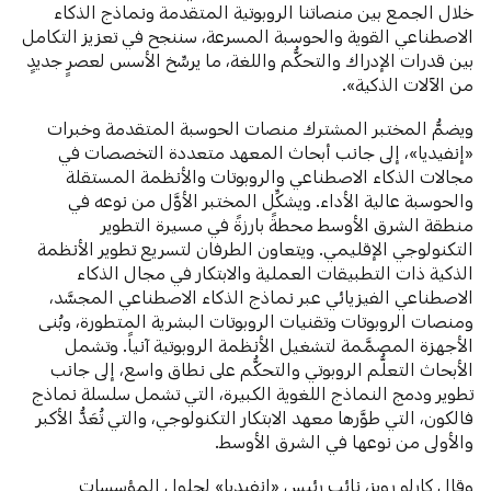
خلال الجمع بين منصاتنا الروبوتية المتقدمة ونماذج الذكاء
الاصطناعي القوية والحوسبة المسرعة، سننجح في تعزيز التكامل
بين قدرات الإدراك والتحكُّم واللغة، ما يرسِّخ الأسس لعصرٍ جديدٍ
من الآلات الذكية».
ويضمُّ المختبر المشترك منصات الحوسبة المتقدمة وخبرات
«إنفيديا»، إلى جانب أبحاث المعهد متعددة التخصصات في
مجالات الذكاء الاصطناعي والروبوتات والأنظمة المستقلة
والحوسبة عالية الأداء. ويشكِّل المختبر الأوَّل من نوعه في
منطقة الشرق الأوسط محطةً بارزةً في مسيرة التطوير
التكنولوجي الإقليمي. ويتعاون الطرفان لتسريع تطوير الأنظمة
الذكية ذات التطبيقات العملية والابتكار في مجال الذكاء
الاصطناعي الفيزيائي عبر نماذج الذكاء الاصطناعي المجسَّد،
ومنصات الروبوتات وتقنيات الروبوتات البشرية المتطورة، وبُنى
الأجهزة المصمَّمة لتشغيل الأنظمة الروبوتية آنياً. وتشمل
الأبحاث التعلُّم الروبوتي والتحكُّم على نطاق واسع، إلى جانب
تطوير ودمج النماذج اللغوية الكبيرة، التي تشمل سلسلة نماذج
فالكون، التي طوَّرها معهد الابتكار التكنولوجي، والتي تُعَدُّ الأكبر
والأولى من نوعها في الشرق الأوسط.
وقال كارلو رويز، نائب رئيس «إنفيديا» لحلول المؤسسات