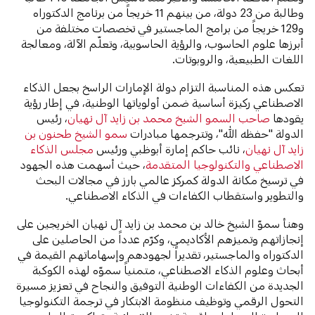
وطالبة من 23 دولة، من بينهم 11 خريجاً من برنامج الدكتوراه
و129 خريجاً من برامج الماجستير في تخصصات مختلفة من
أبرزها علوم الحاسوب، والرؤية الحاسوبية، وتعلّم الآلة، ومعالجة
اللغات الطبيعية، والروبوتات.
تعكس هذه المناسبة التزام دولة الإمارات الراسخ بجعل الذكاء
الاصطناعي ركيزة أساسية ضمن أولوياتها الوطنية، في إطار رؤية
يقودها
صاحب السمو الشيخ محمد بن زايد آل نهيان
، رئيس
الدولة "حفظه الله"، وتترجمها مبادرات
سمو الشيخ طحنون بن
زايد آل نهيان
، نائب حاكم إمارة أبوظبي ورئيس
مجلس الذكاء
الاصطناعي والتكنولوجيا المتقدمة
، حيث أسهمت هذه الجهود
في ترسيخ مكانة الدولة كمركز عالمي بارز في مجالات البحث
والتطوير واستقطاب الكفاءات في الذكاء الاصطناعي.
وهنأ سموّ الشيخ خالد بن محمد بن زايد آل نهيان الخريجين على
إنجازاتهم وتميزهم الأكاديمي، وكرّم عدداً من الحاصلين على
الدكتوراه والماجستير، تقديراً لجهودهم وإسهاماتهم القيمة في
أبحاث وعلوم الذكاء الاصطناعي، متمنياً سموّه لهذه الكوكبة
الجديدة من الكفاءات الوطنية التوفيق والنجاح في تعزيز مسيرة
التحول الرقمي وتوظيف منظومة الابتكار في ترجمة التكنولوجيا