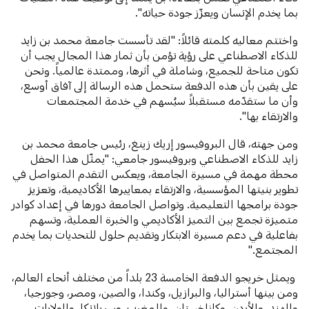
بما يخدم الإنسان ويعزّز جودة حياته".
واختتم معاليه كلمته قائلاً:
"لقد تأسست جامعة محمد بن زايد
للذكاء الاصطناعي على رؤية تؤمن بأن ثمار هذا المجال يجب أن
تكون متاحة للجميع، وشاملة في أثرها، وممتدة عالمياً. ونحن
على يقين بأن هذه الدفعة ستحمل هذه الرسالة إلى آفاق أوسع،
وأن ما ستقدّمه مستقبلاً سيُسهم في خدمة المجتمعات
والارتقاء بها".
ومن جهته، قال البروفيسور إريك زينغ، رئيس جامعة محمد بن
زايد للذكاء الاصطناعي وبروفيسور جامعي:
"يمثّل هذا الحفل
محطة مهمة في مسيرة الجامعة، ويعكس التقدم المتواصل في
تطوير بنيتها المؤسسية، والارتقاء بمعاييرها الأكاديمية، وتعزيز
جودة برامجها التعليمية. وتواصل الجامعة دورها في إعداد كوادر
متميزة تجمع بين التميز الأكاديمي والخبرة العملية، وتسهم
بفاعلية في دعم مسيرة الابتكار وتقديم حلول للتحديات بما يخدم
المجتمع."
ويمثل خريجو الدفعة الخامسة 23 بلداً من مختلف أنحاء العالم،
ومن بينها أستراليا، والبرازيل، وكندا، والصين، ومصر، وجورجيا،
والهند، والأردن، وكازاخستان، والمغرب، وسريلانكا، والولايات