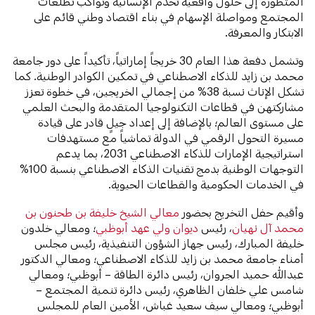
المتطورة إلى حلول واقعية تخدم الإنسانية وتواكب تطلعات
المجتمع ومواصلة الإسهام في بناء اقتصاد وطني قائم على
الابتكار والمعرفة.
وتشمل دفعة هذا العام 30 خريجاً إماراتياً، تأكيداً على دور جامعة
محمد بن زايد للذكاء الاصطناعي في تمكين الكوادر الوطنية. كما
تشكل الإناث نسبة 38% من إجمالي الخريجين، في خطوة تعزز
مشاركتهن في قطاعات التكنولوجيا المتقدمة والبحث العلمي
على مستوى العالم؛ بالإضافة إلى إعداد جيلٍ قادر على قيادة
مسيرة التحول الرقمي في الدولة تماشياً مع مستهدفات
استراتيجية الإمارات للذكاء الاصطناعي 2031، بما يدعم
التوجهات الوطنية بدمج تقنيات الذكاء الاصطناعي بنسبة 100%
في الخدمات الحكومية والقطاعات الحيوية.
وأقيم حفل التخريج بحضور
معالي الشيخ خليفة بن طحنون بن
محمد آل نهيان
، رئيس
ديوان ولي عهد أبوظبي
؛ ومعالي خلدون
خليفة المبارك، رئيس جهاز الشؤون التنفيذية، رئيس مجلس
أمناء جامعة محمد بن زايد للذكاء الاصطناعي؛ ومعالي الدكتور
عبدالله حميد الجروان، رئيس دائرة الطاقة – أبوظبي؛ ومعالي
شامس علي خلفان الظاهري، رئيس دائرة تنمية المجتمع –
أبوظبي؛ ومعالي سيف سعيد غباش، الأمين العام للمجلس