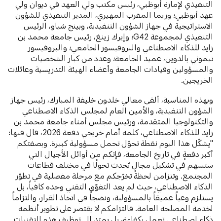
التنفيذي لإمارة أبوظبي، رئيس مكتب ولي العهد في ديوان ولي
عهد أبوظبي؛ وريما المقرب المهيري، المدير التنفيذي للشؤون
الاستراتيجية في جهاز الشؤون التنفيذية، وبينج شياو، الرئيس
التنفيذي لمجموعة G42؛ وإيرك زينغ، رئيس جامعة محمد بن
زايد للذكاء الاصطناعي والبروفيسور الجامعي؛ والبروفيسور
تيموثي بالدوين، عميد الجامعة؛ وعدد من كبار الشخصيات
والمسؤولين وقيادات الجامعة وأعضاء الهيئة التدريسية وعائلات
الخريجين.
وبهذه المناسبة، ألقى معالي خلدون خليفة المبارك، رئيس جهاز
الشؤون التنفيذية، والأمين العام لمجلس الذكاء الاصطناعي
والتكنولوجيا المتقدمة، ورئيس مجلس أمناء جامعة محمد بن
زايد للذكاء الاصطناعي، كلمة أمام خريجي دفعة 2026، قال فيها:
"يشكّل هذا اليوم نقطة تحوّل تحمل مسؤولية كبيرة. وبصفتكم
أكبر دفعةٍ في تاريخ الجامعة، فإنكم من أوائل الأجيال التي
ستسهم في تشكيل مجالٍ يُحدث تحولًا في مختلف قطاعات
المجتمع. وتتزامن لحظة تخرّجكم مع مرحلة مفصلية في تطوّر
الذكاء الاصطناعي، حيث لم يعد التفوّق التقني وحده كافياً، بل
يستلزم وعياً عميقاً بالمسؤولية، ونضجاً في اتخاذ القرار، والتزاماً
لخدمة المصلحة العامة. فالتزامكم لا يقتصر على تطوير أنظمة
ذكاء اصطناعي تعمل بكفاءة، بل يمتد إلى توظيف هذه التقنيات