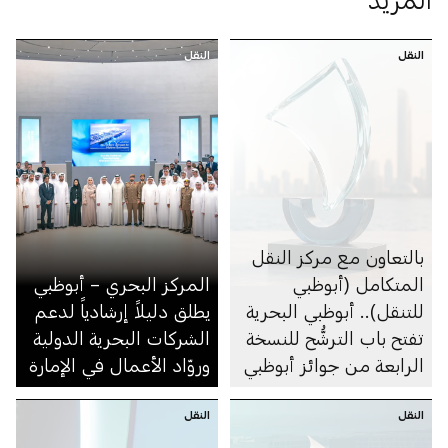
النقل
النقل
بالتعاون مع مركز النقل
المتكامل (أبوظبي
المركز البحري – أبوظبي
للتنقل).. أبوظبي البحرية
يطلق دليلاً إرشادياً لدعم
تفتح باب الترشُّح للنسخة
الشركات البحرية الدولية
الرابعة من جوائز أبوظبي
وروّاد الأعمال في الإمارة
البحرية
النقل
النقل