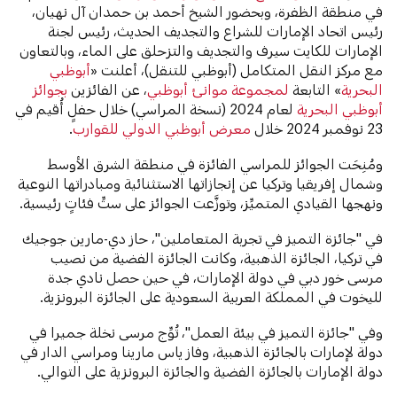
في منطقة الظفرة، وبحضور الشيخ أحمد بن حمدان آل نهيان،
رئيس اتحاد الإمارات للشراع والتجديف الحديث، رئيس لجنة
الإمارات للكايت سيرف والتجديف والتزحلق على الماء، وبالتعاون
مع مركز النقل المتكامل (أبوظبي للتنقل)، أعلنت «
أبوظبي
البحرية
» التابعة
لمجموعة موانئ أبوظبي
، عن الفائزين
بجوائز
أبوظبي البحرية
لعام 2024 (نسخة المراسي) خلال حفلٍ أُقيم في
23 نوفمبر 2024 خلال
معرض أبوظبي الدولي للقوارب
.
ومُنِحَت الجوائز للمراسي الفائزة في منطقة الشرق الأوسط
وشمال إفريقيا وتركيا عن إنجازاتها الاستثنائية ومبادراتها النوعية
ونهجها القيادي المتميِّز، وتوزَّعت الجوائز على ستِّ فئاتٍ رئيسية.
في "جائزة التميز في تجربة المتعاملين"، حاز دي-مارين جوجيك
في تركيا، الجائزة الذهبية، وكانت الجائزة الفضية من نصيب
مرسى خور دبي في دولة الإمارات، في حين حصل نادي جدة
لليخوت في المملكة العربية السعودية على الجائزة البرونزية.
وفي "جائزة التميز في بيئة العمل"، تُوِّج مرسى نخلة جميرا في
دولة لإمارات بالجائزة الذهبية، وفاز ياس مارينا ومراسي الدار في
دولة الإمارات بالجائزة الفضية والجائزة البرونزية على التوالي.