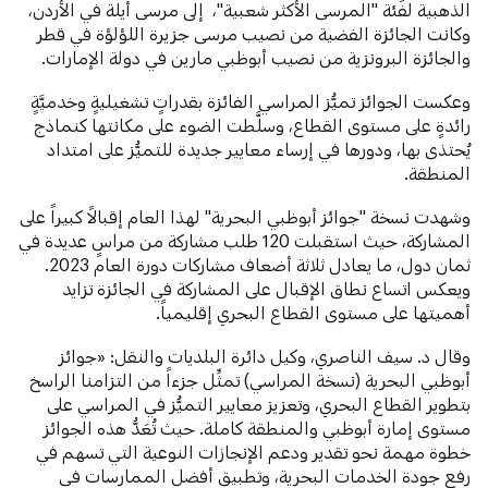
الذهبية لفئة "المرسى الأكثر شعبية"، إلى مرسى أيلة في الأردن،
وكانت الجائزة الفضية من نصيب مرسى جزيرة اللؤلؤة في قطر
والجائزة البرونزية من نصيب أبوظبي مارين في دولة الإمارات.
وعكست الجوائز تميُّز المراسي الفائزة بقدراتٍ تشغيليةٍ وخدميَّةٍ
رائدةٍ على مستوى القطاع، وسلَّطت الضوء على مكانتها كنماذج
يُحتذى بها، ودورها في إرساء معايير جديدة للتميُّز على امتداد
المنطقة.
وشهدت نسخة "جوائز أبوظبي البحرية" لهذا العام إقبالاً كبيراً على
المشاركة، حيث استقبلت 120 طلب مشاركة من مراسٍ عديدة في
ثمان دول، ما يعادل ثلاثة أضعاف مشاركات دورة العام 2023.
ويعكس اتساع نطاق الإقبال على المشاركة في الجائزة تزايد
أهميتها على مستوى القطاع البحري إقليمياً.
وقال د. سيف الناصري، وكيل دائرة البلديات والنقل: «جوائز
أبوظبي البحرية (نسخة المراسي) تمثِّل جزءاً من التزامنا الراسخ
بتطوير القطاع البحري، وتعزيز معايير التميُّز في المراسي على
مستوى إمارة أبوظبي والمنطقة كاملة. حيث تُعَدُّ هذه الجوائز
خطوة مهمة نحو تقدير ودعم الإنجازات النوعية التي تسهم في
رفع جودة الخدمات البحرية، وتطبيق أفضل الممارسات في