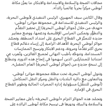
مجالات الصحة والسلامة والاستدامة والابتكار، ما يعزِّز مكانة
أبوظبي مركزاً بحرياً عالمياً رائداً».
وقال الكابتن سيف المهيري، الرئيس التنفيذي لأبوظبي البحرية،
والرئيس التنفيذي للاستدامة في مجموعة موانئ أبوظبي:
«نهدف من خلال (جوائز أبوظبي البحرية) إلى تحفيز التقدُّم
والتطوُّر، وتمكين المراسي الإقليمية ودعمها، ووضع معايير
جديدة للتميُّز في القطاع البحري على امتداد المنطقة. وتجسِّد
جوائز أبوظبي البحرية الأهداف الرامية إلى إرساء دعائم قطاع
بحري أكثر تقدُّماً ومرونة، ودعم الابتكار وترسيخ الممارسات
المستدامة. ونتوجَّه بأطيب التهاني لجميع الفائزين، ونُعرب عن
امتناننا للمشاركين الذين أسهموا في إنجاح هذه الدورة. ونتطلَّع
إلى نسخةٍ جديدةٍ من (جوائز أبوظبي البحرية) العام المقبل».
وتتولى أبوظبي البحرية، تحت مظلة مجموعة موانئ أبوظبي،
وبالتعاون مع دائرة البلديات والنقل ومركز النقل المتكامل
(أبوظبي للتنقُّل) مسؤولية إدارة الممرات المائية وتطوير القطاع
البحري في الإمارة.
وتجسِّد هذه الجوائز التزام «أبوظبي البحرية» بأعلى معايير الصحة
والسلامة والبيئة، ودورها في ترسيخ مكانة أبوظبي الرائدة على