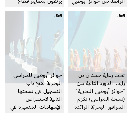
الرابعة من جوائز أبوظبي
يرتقون بمعايير قطاع
البحرية
المراسي إلى آفاق غير
النقل
النقل
مسبوقة
تحت رعاية حمدان بن
جوائز أبوظبي للمراسي
زايد.. الدورة الثانية من
البحرية تفتح باب
"جوائز أبوظبي البحرية"
التسجيل في نسختها
(نسخة المراسي) تكرّم
الثانية لاستعراض
المرافق البحريّة الرائدة
الإسهامات المتميزة في
في الشرق الأوسط
القطاع البحري
وشمال إفريقيا وتركيا