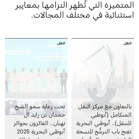
المتميزة التي تُظهر التزامها بمعايير
استثنائية في مختلف المجالات.
النقل
النقل
بالتعاون مع مركز النقل
تحت رعاية سمو الشيخ
المتكامل (أبوظبي
حمدان بن زايد آل
للتنقل).. أبوظبي البحرية
نهيان.. الفائزون بجوائز
تفتح باب الترشُّح للنسخة
أبوظبي البحرية 2025