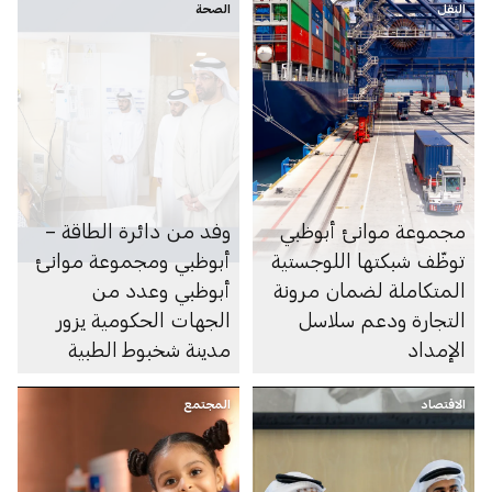
النقل
الصحة
مجموعة موانئ أبوظبي
وفد من دائرة الطاقة –
توظّف شبكتها اللوجستية
أبوظبي ومجموعة موانئ
المتكاملة لضمان مرونة
أبوظبي وعدد من
التجارة ودعم سلاسل
الجهات الحكومية يزور
الإمداد
مدينة شخبوط الطبية
للاطمئنان على صحة عدد
الاقتصاد
المجتمع
من المتضررين جراء
الاعتداءات الإيرانية