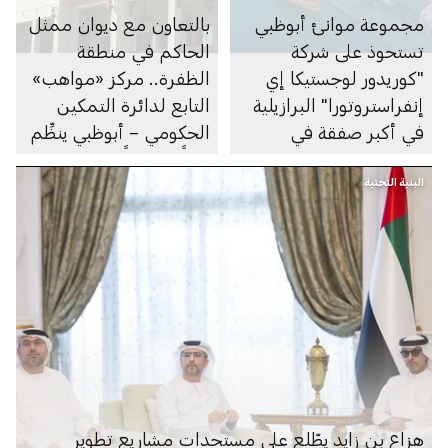
مجموعة موانئ أبوظبي
بالتعاون مع ديوان ممثل
تستحوذ على شركة
الحاكم في منطقة
"كوريدور لوجستيكا إي
الظفرة.. مركز «مواهب»
إنفراستروتورا" البرازيلية
التابع لدائرة التمكين
في أكبر صفقة في
الحكومي – أبوظبي ينظِّم
تاريخها بقيمة تتجاوز 3
يوماً مفتوحاً للتوظيف في
البنية التحتية
مليارات درهم
مجلس مدينة زايد
هزاع بن زايد يطّلع على مستجدات مشاريع تطوير