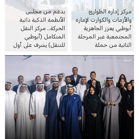
مركز إدارة الطوارئ
بدعم من مجلس
والأزمات والكوارث لإمارة
الأنظمة الذكية ذاتية
أبوظبي يعزز الجاهزية
الحركة.. مركز النقل
المجتمعية عبر المرحلة
المتكامل (أبوظبي
الثانية من حملة
للتنقل) يشرف على أول
«مجتمعنا جاهز» بالتعاون
مشروع تجريبي في
البيئة
مع الشركاء
منطقة الشرق الأوسط
الاستراتيجيين
وشمال إفريقيا لتشغيل
شاحنات ذاتية القيادة
للنقل اللوجستي