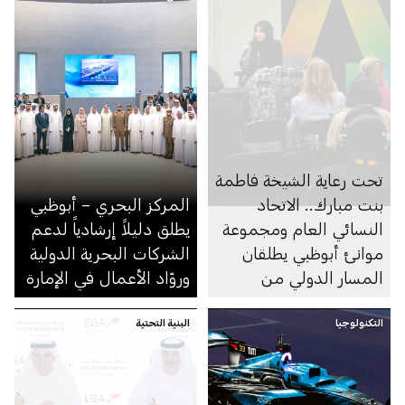
تحت رعاية الشيخة فاطمة
بنت مبارك.. الاتحاد
المركز البحري – أبوظبي
النسائي العام ومجموعة
يطلق دليلاً إرشادياً لدعم
موانئ أبوظبي يطلقان
الشركات البحرية الدولية
المسار الدولي من
وروّاد الأعمال في الإمارة
البرنامج التدريبي «أطلق»
التكنولوجيا
لتمكين المرأة في
البنية التحتية
التجارة الرقمية
والخدمات اللوجستية