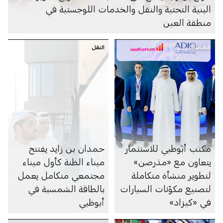
البنية التحتية والنقل والخدمات اللوجستية في
منطقة العين
الاقتصاد
النقل
مكتب أبوظبي للاستثمار
حمدان بن زايد يفتتح
يتعاون مع «مذرصن»
ميناء الظنة كأول ميناء
لتطوير منشأة متكاملة
مجتمعي متكامل يعمل
لتصنيع مكوّنات السيارات
بالطاقة الشمسية في
في «كيزاد»
أبوظبي