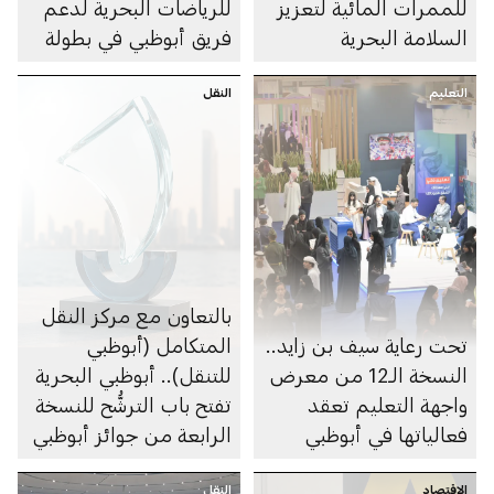
للممرات المائية لتعزيز
للرياضات البحرية لدعم
السلامة البحرية
فريق أبوظبي في بطولة
العالم 2026 للفورمولا 1
التعليم
النقل
للزوارق السريعة
بالتعاون مع مركز النقل
تحت رعاية سيف بن زايد..
المتكامل (أبوظبي
النسخة الـ12 من معرض
للتنقل).. أبوظبي البحرية
واجهة التعليم تعقد
تفتح باب الترشُّح للنسخة
فعالياتها في أبوظبي
الرابعة من جوائز أبوظبي
البحرية
الاقتصاد
النقل