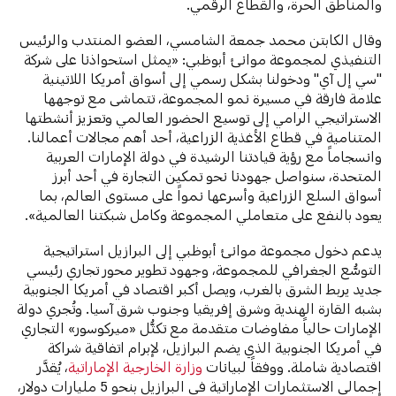
والمناطق الحرة، والقطاع الرقمي.
وقال الكابتن محمد جمعة الشامسي، العضو المنتدب والرئيس
التنفيذي لمجموعة موانئ أبوظبي: «يمثل استحواذنا على شركة
"سي إل آي" ودخولنا بشكل رسمي إلى أسواق أمريكا اللاتينية
علامة فارقة في مسيرة نمو المجموعة، تتماشى مع توجهها
الاستراتيجي الرامي إلى توسيع الحضور العالمي وتعزيز أنشطتها
المتنامية في قطاع الأغذية الزراعية، أحد أهم مجالات أعمالنا.
وانسجاماً مع رؤية قيادتنا الرشيدة في دولة الإمارات العربية
المتحدة، سنواصل جهودنا نحو تمكين التجارة في أحد أبرز
أسواق السلع الزراعية وأسرعها نمواً على مستوى العالم، بما
يعود بالنفع على متعاملي المجموعة وكامل شبكتنا العالمية».
يدعم دخول مجموعة موانئ أبوظبي إلى البرازيل استراتيجية
التوسُّع الجغرافي للمجموعة، وجهود تطوير محور تجاري رئيسي
جديد يربط الشرق بالغرب، ويصل أكبر اقتصاد في أمريكا الجنوبية
بشبه القارة الهندية وشرق إفريقيا وجنوب شرق آسيا. وتُجري دولة
الإمارات حالياً مفاوضات متقدمة مع تكتُّل «ميركوسور» التجاري
في أمريكا الجنوبية الذي يضم البرازيل، لإبرام اتفاقية شراكة
اقتصادية شاملة. ووفقاً لبيانات
وزارة الخارجية الإماراتية
، يُقدَّر
إجمالي الاستثمارات الإماراتية في البرازيل بنحو 5 مليارات دولار،