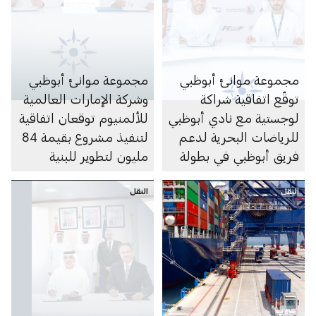
مجموعة موانئ أبوظبي
مجموعة موانئ أبوظبي
توقّع اتفاقية شراكة
وشركة الإمارات العالمية
لوجستية مع نادي أبوظبي
للألمنيوم توقعان اتفاقية
للرياضات البحرية لدعم
لتنفيذ مشروع بقيمة 84
فريق أبوظبي في بطولة
مليون لتطوير للبنية
العالم 2026 للفورمولا 1
التحتية في ميناء خليفة
النقل
للزوارق السريعة
النقل