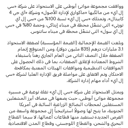
ووافقت مجموعة موانئ أبوظبي على الاستحواذ على شركة «سي
إل آي» من مالكَيها «ماكواري لإدارة الأصول» وشركة «آي جي 4
كابيتال». وتمتلك «سي إل آي» نسبة 100% من «سي إل آي
نورتي» التي تشغّل محطة في ميناء إيتاكي، وحصة 80% في «سي
إل آي سول» التي تشغّل محطة في ميناء سانتوس.
وبلغت القيمة الإجمالية (القيمة المؤسسية) لصفقة الاستحواذ
3.1 مليارات درهم (835 مليون دولار)، ومن المتوقع إتمام
الصفقة خلال النصف الثاني من العام الجاري رهناً باستيفاء
الشروط المعتادة لإغلاق الصفقات، بما في ذلك الحصول على
الموافقات التنظيمية وموافقات الهيئات المعنية بمكافحة
الاحتكار. وتم الاتفاق على مواصلة فريق الإدارة العليا لشركة «سي
إل آي» أداء مهام إدارة الشركة.
ويمثل الاستحواذ على شركة «سي إل آي» نقلة نوعية في مسيرة
مجموعة موانئ أبوظبي، حيث يضعها في مصاف أبرز المشغلين
المستقلين لمحطات البضائع الزراعية السائبة في أمريكا
الجنوبية، ما يتيح لها وصولاً استراتيجياً إلى مجموعة واسعة من
الفرص الجديدة تستفيد منها قطاعات أعمالها، لا سيما القطاع
البحري والشحن، والقطاع اللوجستي، وقطاع المدن الاقتصادية