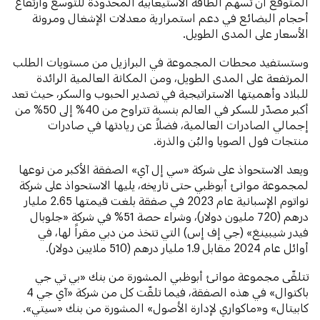
المتوقع أن تسهم الطاقة الاستيعابية المحدودة للتوسع وارتفاع
أحجام البضائع في دعم استمرارية معدلات الإشغال ومرونة
الأسعار على المدى الطويل.
وستستفيد محطات المجموعة في البرازيل من مستويات الطلب
المرتفعة على المدى الطويل، ومن المكانة العالمية الرائدة
للبلاد وأهميتها الاستراتيجية في تصدير الحبوب والسكر، حيث تعد
أكبر مصدّر للسكر في العالم بنسبة تتراوح من 40% إلى 50% من
إجمالي الصادرات العالمية، فضلاً عن ريادتها في صادرات
منتجات فول الصويا والبُن والذرة.
ويعد الاستحواذ على شركة «سي إل آي» الصفقة الأكبر من نوعها
لمجموعة موانئ أبوظبي حتى تاريخه، يليها الاستحواذ على شركة
نواتوم الإسبانية عام 2023 في صفقة بلغت قيمتها 2.65 مليار
درهم (720 مليون دولار)، وشراء حصة 51% في شركة «جلوبال
فيدر شيبينغ» (جي إف إس) التي تتخذ من دبي مقراً لها، في
أوائل عام 2024 مقابل 1.9 مليار درهم (510 ملايين دولار).
تتلقّى مجموعة موانئ أبوظبي المشورة من بنك «بي تي جي
باكتوال» في هذه الصفقة، فيما تلقّت كل من شركة «آي جي 4
كابيتال» و«ماكواري لإدارة الأصول»
المشورة من بنك «سيتي».