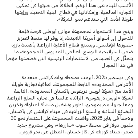
الأنسب للبناء على هذا الزخم، انطلاقاً من خبرتها في تمكين
التجارة العالمية، وإمكاناتها في قطاع البنية التحتية، ورؤيتها
طويلة الأمد التي ستدعم نمو الشركة».
ويتيح هذا الاستحواذ لمجموعة موانئ أبوظبي فرصة قيِّمة
للدخول إلى أسواق أمريكا اللاتينية، إذ يوفر لها منصة لتعزيز
حضورها الإقليمي. ويتمتع قطاع الأغذية الزراعية بأهمية بارزة
ضمن استراتيجية التوسع العالمي المدروس للمجموعة، ما
يتمثَّل في العديد من الاستثمارات الرئيسية التي خصصتها مؤخراً
في هذا المجال.
وفي ديسمبر 2025، أبرمت «محطة بوابة كراتشي متعددة
الأغراض المحدودة» التابعة للمجموعة، اتفاقية تجارية طويلة
الأمد مع «شركة لويس دريفوس باكستان المحدودة»، التابعة
لشركة «لويس دريفوس»، الرائدة عالمياً في تجارة السلع الزراعية
ومعالجتها، يتم بموجبها تطوير وتشغيل منشأة لمناولة وتخزين
البضائع السائبة والسلع الزراعية في ميناء كراتشي في باكستان.
ولاحقاً في يناير 2025، وافقت المجموعة على استثمار نحو 30
مليون دولار في محطة حبوب «سارزها»، وهي مشروع جديد
ضمن ميناء كوريك في كازاخستان، المطل على بحر قزوين.