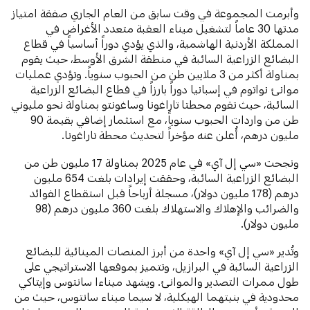
وأبرمت المجموعة في وقت سابق من العام الجاري صفقة امتياز
مدتها 30 عاماً لتشغيل ميناء العقبة متعدد الأغراض في
المملكة الأردنية الهاشمية، والذي يؤدي دوراً أساسياً في قطاع
البضائع الزراعية السائبة في منطقة الشرق الأوسط، حيث يقوم
بمناولة أكثر من 3 ملايين طن من الحبوب سنوياً. وتؤدي عمليات
موانئ نواتوم في إسبانيا دوراً بارزاً في قطاع البضائع الزراعية
السائبة، حيث تقوم محطتا تاراغونا وساغونتو بمناولة نحو مليوني
طن من واردات الحبوب سنوياً، مع استثمار إضافي بقيمة 90
مليون درهم، أُعلن عنه مؤخراً لتحديث محطة تاراغونا.
ونجحت «سي إل آي» في عام 2025 بمناولة 17 مليون طن من
البضائع الزراعية السائبة، وحققت إيرادات بلغت 654 مليون
درهم (178 مليون دولار)، مسجلة أرباحاً قبل استقطاع الفوائد
والضرائب والإهلاك والاستهلاك بلغت 360 مليون درهم (98
مليون دولار).
وتُدير «سي إل آي» واحدة من أبرز المنصات المينائية للبضائع
الزراعية السائبة في البرازيل، وتتميز بموقعها الاستراتيجي على
طول ممرات التصدير والموانئ. ويشهد ميناءا سانتوس وإيتاكي
محدودية في بنيتهما الهيكلية، لا سيما ميناء سانتوس، حيث من