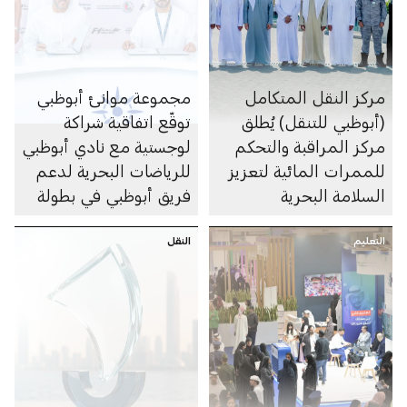
مركز النقل المتكامل
مجموعة موانئ أبوظبي
(أبوظبي للتنقل) يُطلق
توقّع اتفاقية شراكة
مركز المراقبة والتحكم
لوجستية مع نادي أبوظبي
للممرات المائية لتعزيز
للرياضات البحرية لدعم
السلامة البحرية
فريق أبوظبي في بطولة
العالم 2026 للفورمولا 1
التعليم
النقل
للزوارق السريعة