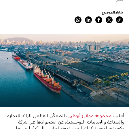
شارك الموضوع
أعلنت
مجموعة موانئ أبوظبي
، الممكّن العالمي الرائد للتجارة
والصناعة والخدمات اللوجستية، عن استحواذها على شركة
«كوريدور لوجستيكا إي إنفراستروتورا» (سي إل آي)، المشغل