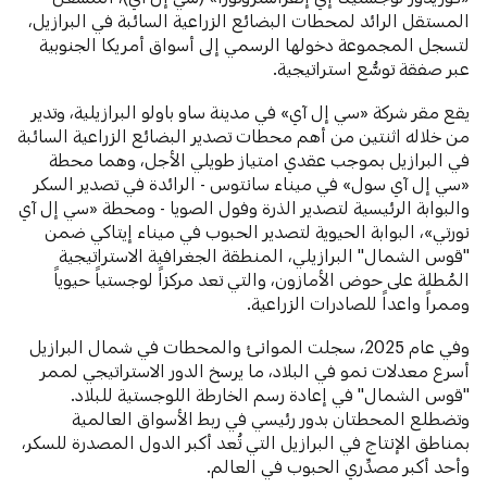
المستقل الرائد لمحطات البضائع الزراعية السائبة في البرازيل،
لتسجل المجموعة دخولها الرسمي إلى أسواق أمريكا الجنوبية
عبر صفقة توسُّع استراتيجية.
يقع مقر شركة «سي إل آي» في مدينة ساو باولو البرازيلية، وتدير
من خلاله اثنتين من أهم محطات تصدير البضائع الزراعية السائبة
في البرازيل بموجب عقدي امتياز طويلي الأجل، وهما محطة
«سي إل آي سول» في ميناء سانتوس - الرائدة في تصدير السكر
والبوابة الرئيسية لتصدير الذرة وفول الصويا - ومحطة «سي إل آي
نورتي»، البوابة الحيوية لتصدير الحبوب في ميناء إيتاكي ضمن
"قوس الشمال" البرازيلي، المنطقة الجغرافية الاستراتيجية
المُطلة على حوض الأمازون، والتي تعد مركزاً لوجستياً حيوياً
وممراً واعداً للصادرات الزراعية.
وفي عام 2025، سجلت الموانئ والمحطات في شمال البرازيل
أسرع معدلات نمو في البلاد، ما يرسخ الدور الاستراتيجي لممر
"قوس الشمال" في إعادة رسم الخارطة اللوجستية للبلاد.
وتضطلع المحطتان بدور رئيسي في ربط الأسواق العالمية
بمناطق الإنتاج في البرازيل التي تُعد أكبر الدول المصدرة للسكر،
وأحد أكبر مصدِّري الحبوب في العالم.