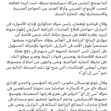
كما يجمع البلدين شراكة استراتيجية نشطة، حيث أبرما اتفاقية
لتجنب الازدواج الضريبي وأزالا العديد من الحواجز الضريبية
والاستثمارية لرفد التجارة البينية.
وقال فرناندو لوهمان، رئيس شركة «ماكواري لإدارة الأصول» في
البرازيل: «يواصل قطاع الصادرات الزراعية البرازيلي إظهار مرونة
كبيرة، وقدرة لافتة على ترسيخ مكانة البلاد ضمن قائمة أبرز
مورِّدي السلع الزراعية في العالم. وتؤكد «ماكواري»، بصفتها
مستثمراً طويل الأمد في البرازيل، التزامها بالإشراف المسؤول
على أصول البنى التحتية الحيوية التي تسهم في دفع عجلة
التنمية الاقتصادية، وتحسين قنوات الربط، وتعزيز موقع البلاد
على خارطة التجارة العالمية، ونحن واثقون من امتلاك مجموعة
موانئ أبوظبي الإمكانيات التي تتيح لها دعم المرحلة التالية من
نمو "سي إل آي"».
وقال باولو توديسكان ماتوس، الشريك المؤسس والمدير الإداري
لشركة «آي جي 4 كابيتال»: «واصلنا منذ دخولنا كمساهمين في
شركة "سي إل آي" التركيز على تعزيز قدراتها التشغيلية، وتوسيع
حضورها الاستراتيجي، ودعم أنشطتها لتحقيق نمو مستدام في
قطاع صادرات البضائع الزراعية السائبة في البرازيل. ونحن على
يقين بأن مجموعة موانئ أبوظبي هي المالك الاستراتيجي