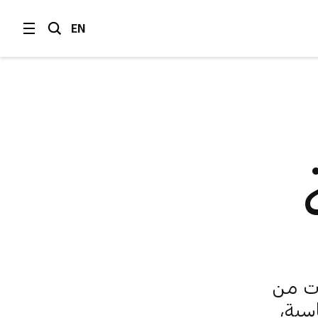
EN
ات من
سية،