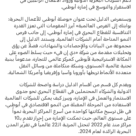
الاستقرار والتوسع في إمارة أبوظبي.
ويستعرض الدليل تحت عنوان «بوصلة أبوظبي للأعمال البحرية:
بوابتك إلى الفرص العالمية» أبرز المقومات التي تعزز القدرة
التنافسية للقطاع البحري في إمارة أبوظبي، إلى جانب فرص
النمو المتاحة أمام الشركات العالمية. ويستند الدليل إلى
مجموعة من البيانات والإحصاءات والشهادات، فضلاً عن رؤى
وتحليلات مقدمة من شركة «دي إن في» حيث يسلط الضوء على
المكانة الاستراتيجية لأبوظبي كمركز عالمي للتجارة، مدعوماً ببنية
تحتية عالمية المستوى، وشبكة متكاملة من وسائل النقل
متعددة الأنماط تربطها بأوروبا وآسيا وإفريقيا وأمريكا الشمالية.
ويقدم كل قسم من أقسام الدليل دراسة واضحة للشركات
الدولية والشركاء المحتملين في القطاع البحري نحو جدوى
الاستثمار والعمل في الإمارة، ويبرز كيف يمكن للشركات العالمية
الاستفادة من المرحلة المقبلة من النمو الاقتصادي في أبوظبي،
في ظل ترسيخ مكانتها كواحدة من أسرع المراكز البحرية نمواً
على مستوى العالم، حيث تمكنت الإمارة من إحراز تقدمٍ بـ10
مراكز منذ عام 2022 لتحتل المرتبة الـ22 عالمياً في تقرير المدن
البحرية الرائدة لعام 2024.