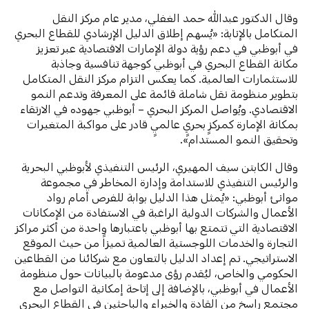
وقال الدكتور عبدالله حمد الغفلي، مدير عام مركز النقل
المتكامل بالإنابة: «يُسهم إطلاق الدليل الإرشادي للقطاع البحري
في أبوظبي في دعم رؤية دولة الإمارات الاقتصادية عبر تعزيز
مكانة القطاع البحري في أبوظبي كوجهة تنافسية وجاذبة
للاستثمارات العالمية. كما يعكس التزام مركز النقل المتكامل
بتطوير منظومة نقل شاملة قائمة على المعرفة وتدعم النمو
الاقتصادي. ويُواصل المركز البحري – أبوظبي جهوده في الارتقاء
بمكانة الإمارة كمركزٍ بحريٍ عالميٍ قادر على مواكبة المتغيرات
وتحقيق النمو المستدام».
وقال الكابتن سيف المهيري، الرئيس التنفيذي لأبوظبي البحرية
والرئيس التنفيذي للاستدامة وإدارة المخاطر في مجموعة
موانئ أبوظبي: «يُمثل هذا الدليل بوابة للفرص أمام رواد
الأعمال والشركات الدولية الراغبة في الاستفادة من الإمكانات
الاقتصادية التي تتمتع بها أبوظبي باعتبارها واحدة من أكثر مراكز
التجارة والخدمات اللوجستية العالمية تميزاً من حيث الموقع
الاستراتيجي. تم إعداد الدليل بالتعاون مع شركائنا من القطاعين
الحكومي والخاص، ليُقدم رؤى مدعومة بالبيانات حول منظومة
الأعمال في أبوظبي، بالإضافة إلى إتاحة إمكانية التواصل مع
مجتمع راسخ من القادة والخبراء والباحثين في القطاع البحري