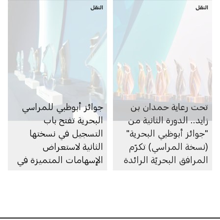
النقل
النقل
تحت رعاية حمدان بن
جوائز أبوظبي للمراسي
زايد.. الدورة الثانية من
البحرية تفتح باب
"جوائز أبوظبي البحرية"
التسجيل في نسختها
(نسخة المراسي) تكرّم
الثانية لاستعراض
المرافق البحريّة الرائدة
الإسهامات المتميزة في
في الشرق الأوسط
القطاع البحري
وشمال إفريقيا وتركيا