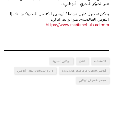
عبر المركز البحري – أبوظبي».
يمكن تحميل دليل «بوصلة أبوظبي للأعمال البحرية: بوابتك إلى
الفرص العالمية»، عبر الرابط التالي:
.
https://www.maritimehub-ad.com
الاستدامة
النقل
أبوظبي البحرية
أبوظبي للتنقُّل (مركز النقل المتكامل)
دائرة البلديات والنقل - أبوظبي
مجموعة موانئ أبوظبي