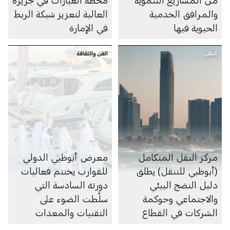
والمرافق الخدمية
العالية لتعزيز شبكة الربط
الحيوية فيها
في الإمارة
النقل
الفن والثقافة
مركز النقل المتكامل
معرض أبوظبي الدولي
(أبوظبي للتنقل) يطلق
للقوارب يختتم فعاليات
دليل النضج البيئي
دورته السادسة التي
والاجتماعي وحوكمة
سلَّطت الضوء على
الشركات في القطاع
التقنيات والمعدات
البحري
والخدمات البحرية