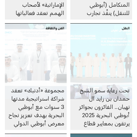
المتكامل (أبوظبي
الإماراتية» لأصحاب
للتنقل) ينفِّذ تجارب
الهمم تعقد فعالياتها
ميدانية لقارب دورية
في أبوظبي
النقل
بحري ذاتي الحركة بطول
الفن والثقافة
23 قدماً
تحت رعاية سمو الشيخ
مجموعة «أدنيك» تعقد
حمدان بن زايد آل
شراكة استراتيجية مدتها
نهيان.. الفائزون بجوائز
3 سنوات مع أبوظبي
أبوظبي البحرية 2025
البحرية بهدف تعزيز نجاح
يرتقون بمعايير قطاع
معرض أبوظبي الدولي
المراسي إلى آفاق غير
للقوارب