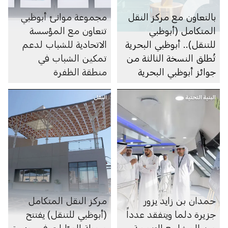
بالتعاون مع مركز النقل
مجموعة موانئ أبوظبي
المتكامل (أبوظبي
تتعاون مع المؤسسة
للتنقل).. أبوظبي البحرية
الاتحادية للشباب لدعم
تُطلق النسخة الثالثة من
تمكين الشباب في
جوائز أبوظبي البحرية
منطقة الظفرة
البنية التحتية
النقل
حمدان بن زايد يزور
مركز النقل المتكامل
جزيرة دلما ويتفقد عدداً
(أبوظبي للتنقل) يفتتح
من المشاريع التنموية
محطة العبّارات في جزيرة