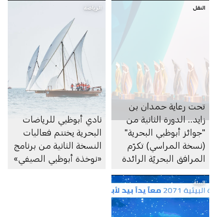
النقل
الرياضة
تحت رعاية حمدان بن
زايد.. الدورة الثانية من
نادي أبوظبي للرياضات
"جوائز أبوظبي البحرية"
البحرية يختتم فعاليات
(نسخة المراسي) تكرّم
النسخة الثانية من برنامج
المرافق البحريّة الرائدة
«نوخذة أبوظبي الصيفي»
في الشرق الأوسط
البيئة
وشمال إفريقيا وتركيا