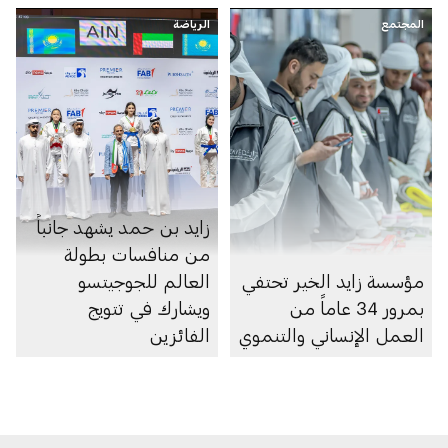
المجتمع
الرياضة
زايد بن حمد يشهد جانباً
من منافسات بطولة
مؤسسة زايد الخير تحتفي
العالم للجوجيتسو
بمرور 34 عاماً من
ويشارك في تتويج
العمل الإنساني والتنموي
الفائزين