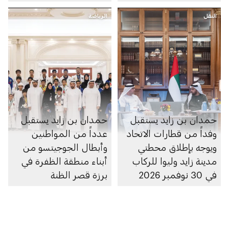
الرديفة للسحابة الوطنية
النقل
الرياضة
إلى منطقة الظفرة
حمدان بن زايد يستقبل
حمدان بن زايد يستقبل
وفداً من قطارات الاتحاد
عدداً من المواطنين
ويوجه بإطلاق محطتي
وأبطال الجوجيتسو من
مدينة زايد وليوا للركاب
أبناء منطقة الظفرة في
في 30 نوفمبر 2026
برزة قصر الظنة