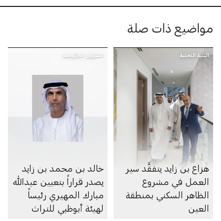
مواضيع ذات صلة
البنية التحتية
الشؤون الحكومية
هزاع بن زايد يتفقَّد سير
خالد بن محمد بن زايد
العمل في مشروع
يصدر قراراً بتعيين عبدالله
الظاهر السكني بمنطقة
مبارك المهيري رئيساً
العين
لهيئة أبوظبي للتراث