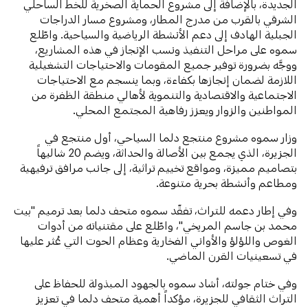
الجديدة، بالإضافة إلى مشروع الحماية الصخرية للخط الساحلي
الشرقي بالقرب من مدرج المطار، ومشروع مسار الدراجات
الجبلية الهادف إلى دعم الأنشطة الرياضية والسياحية. واطّلع
سموه على مراحل التنفيذ ونسب الإنجاز في هذه المشاريع،
ووجَّه بضرورة توفير جميع المقومات والاحتياجات التشغيلية
اللازمة لضمان إنجازها بكفاءة، وبما ينسجم مع الاحتياجات
الاجتماعية والاقتصادية والتنموية لأهالي منطقة الظفرة من
المواطنين والزوار ويعزز رفاهية المجتمع المحلي.
وزار سموه مشروع منتجع دلما السياحي، أول منتجع في
الجزيرة، الذي يجمع بين الأصالة والحداثة، ويضم 20 شاليهاً
بتصاميم مميزة، ومواقع تخييم تراثية، إلى جانب مرافق ترفيهية
ومطاعم وأنشطة بحرية متنوعة.
وفي إطار دعمه للتراث، تفقّد سموه متحف دلما بعد ترميم "بيت
محمد بن جاسم المريخي"، واطّلع على مقتنياته من أدوات
الغوص واللؤلؤ والأواني الفخارية وعظام الحوت التي عُثر عليها
في تسعينيات القرن الماضي.
وفي ختام جولته، أشاد سموه بالجهود المبذولة للحفاظ على
التراث الثقافي للجزيرة، مؤكداً أهمية متحف دلما في تعزيز