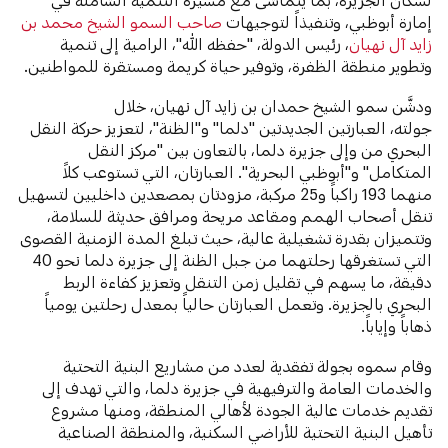
إمارة أبوظبي، وتنفيذاً لتوجيهات
صاحب السمو الشيخ محمد بن
زايد آل نهيان
، رئيس الدولة، "حفظه الله"، الرامية إلى تنمية
وتطوير منطقة الظفرة، وتوفير حياة كريمة ومستقرة للمواطنين.
ودشَّن سمو الشيخ حمدان بن زايد آل نهيان، خلال
جولته، العبارتين الجديدتين "دلما" و"الظنة"، لتعزيز حركة النقل
البحري من وإلى جزيرة دلما، بالتعاون بين "مركز النقل
المتكامل" و"أبوظبي البحرية". العبارتان، التي تستوعب كلاً
منهما 193 راكباً و25 مركبة، مزودتان بمصعدين داخليين لتسهيل
تنقل أصحاب الهمم ومقاعد مريحة ومرافق حديثة للسلامة،
وتتميزان بقدرة تشغيلية عالية، حيث تبلغ المدة الزمنية القصوى
التي تستغرقها رحلتهما من جبل الظنة إلى جزيرة دلما نحو 40
دقيقة، ما يسهم في تقليل زمن التنقل وتعزيز كفاءة الربط
البحري بالجزيرة. وتعمل العبارتان حالياً بمعدل رحلتين يومياً
ذهاباً وإياباً.
وقام سموه بجولة تفقدية لعدد من مشاريع البنية التحتية
والخدمات العامة والترفيهية في جزيرة دلما، والتي تهدف إلى
تقديم خدمات عالية الجودة لأهالي المنطقة، ومنها مشروع
تأهيل البنية التحتية للأراضي السكنية، والمنطقة الصناعية