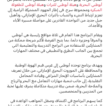
أبوظبي البحرية
و
هيئة أبوظبي للتراث
و
هيئة أبوظبي للطفولة
المبكرة
ومجموعة سرح. في إطار الجهود المشتركة الرامية إلى
تعزيز ارتباط النشء والشباب بالتراث البحري الإماراتي، وتأهيل
جيل جديد من النواخذة القادرين على مواصلة مسيرة الآباء
والأجداد.
ويقام البرنامج هذا العام في ثلاثة مواقع رئيسية هي أبوظبي
والمرفأ وجزيرة دلما، بما يتيح الفرصة لأكبر شريحة ممكنة من
المشاركين للاستفادة من البرامج التدريبية والتعليمية التي
تجمع بين الجانب النظري والتطبيقي في مختلف المهارات
البحرية.
ويهدف برنامج نوخذة أبوظبي إلى غرس قيم الهوية الوطنية
والمحافظة على الموروث البحري الإماراتي، من خلال تعريف
المشاركين بأساسيات الإبحار الشراعي وقيادة المحامل
التقليدية، إلى جانب تنمية مهارات التعامل مع البحر والرياح
والملاحة البحرية، ضمن بيئة تدريبية متكاملة يشرف عليها نخبة
من المدربين والمتخصصين.
كما يسهم البرنامج في اكتشاف وصقل المواهب الواعدة في
الرياضات البحرية التراثية والحديثة، وتهيئة المشاركين للانخراط