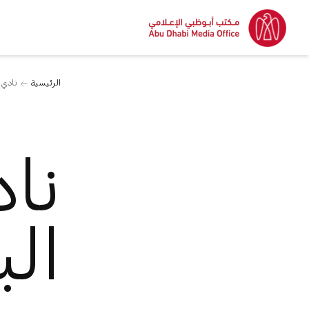
الرئيسية
نادي 
نا
الب