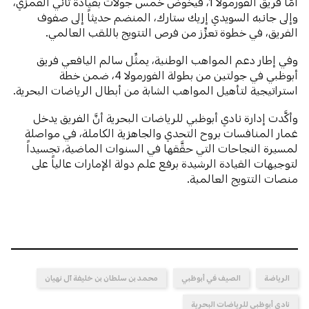
أمّا فريق الفورمولا 1، فيخوض خمس جولات بقيادة ثاني القمزي،
وإلى جانبه السويدي إريك ستارك، المنضم حديثاً إلى صفوف
الفريق، في خطوة تعزِّز من فرص التتويج باللقب العالمي.
وفي إطار دعم المواهب الوطنية، يمثِّل سالم اليافعي فريق
أبوظبي في جولتين من بطولة الفورمولا 4، ضمن خطة
استراتيجية لتأهيل المواهب الشابة من أبطال الرياضات البحرية.
وأكَّدت إدارة نادي أبوظبي للرياضات البحرية أنَّ الفريق يدخل
غمار المنافسات بروح التحدي والجاهزية الكاملة، في مواصلة
لمسيرة النجاحات التي حقَّقها في السنوات الماضية، تجسيداً
لتوجيهات القيادة الرشيدة برفع علم دولة الإمارات عالياً على
منصات التتويج العالمية.
الرياضة
الصيف في أبوظبي
محمد بن سلطان بن خليفة آل نهيان
نادي أبوظبي للرياضات البحرية