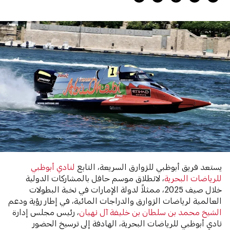
يستعد فريق أبوظبي للزوارق السريعة، التابع
لنادي أبوظبي
للرياضات البحرية
، لانطلاق موسم حافل بالمشاركات الدولية
خلال صيف 2025، ممثلاً لدولة الإمارات في نخبة البطولات
العالمية لرياضات الزوارق والدراجات المائية، في إطار رؤية ودعم
الشيخ محمد بن سلطان بن خليفة آل نهيان
، رئيس مجلس إدارة
نادي أبوظبي للرياضات البحرية، الهادفة إلى ترسيخ الحضور