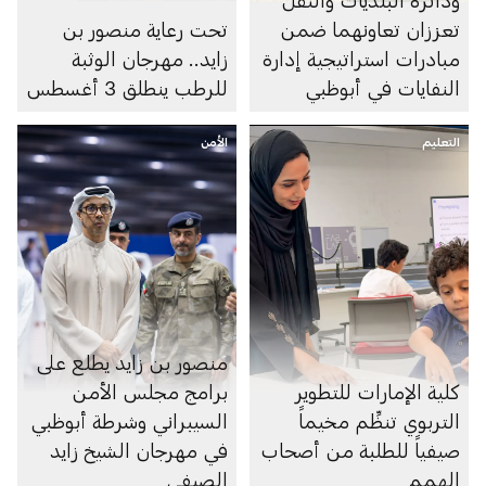
تعززان تعاونهما ضمن
تحت رعاية منصور بن
مبادرات استراتيجية إدارة
زايد.. مهرجان الوثبة
النفايات في أبوظبي
للرطب ينطلق 3 أغسطس
التعليم
الأمن
منصور بن زايد يطلع على
كلية الإمارات للتطوير
برامج مجلس الأمن
التربوي تنظِّم مخيماً
السيبراني وشرطة أبوظبي
صيفياً للطلبة من أصحاب
في مهرجان الشيخ زايد
الهمم
الصيفي