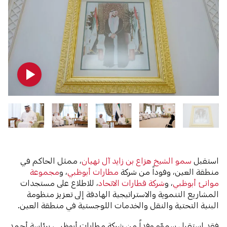
استقبل
سمو الشيخ هزاع بن زايد آل نهيان
، ممثل الحاكم في
منطقة العين، وفوداً من شركة
مطارات أبوظبي
، و
مجموعة
موانئ أبوظبي
، و
شركة قطارات الاتحاد
، للاطلاع على مستجدات
المشاريع التنموية والاستراتيجية الهادفة إلى تعزيز منظومة
البنية التحتية والنقل والخدمات اللوجستية في منطقة العين.
فقد استقبل سموّه وفداً من شركة مطارات أبوظبي، برئاسة أحمد