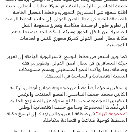
جمعة الشامسي، الرئيس التنفيذي لشركة مطارات أبوظبي، حيث
اطّلع سموّه على المشاريع التطويرية وخطط التفعيل الخاصة
بالمنطقة الحرة في مطار العين الدولي، إلى جانب الخطط الرامية
إلى تطوير حلول لوجستية متكاملة وتعزيز منظومة النقل
المشترك بين النقل الجوي وشبكة السكك الحديدية، بما يدعم
مكانة مطار العين الدولي كمركز محوري للنقل والخدمات
اللوجستية.
كما جرى استعراض خطط التوسع الاستراتيجية الهادفة إلى تعزيز
حركة المسافرين في مطار العين الدولي، وتطوير مرافقه
وخدماته، بما يواكب النمو المستقبلي ويدعم مستهدفات
التنمية الاقتصادية والسياحية في المنطقة.
واستقبل سموّه أيضاً وفداً من مجموعة موانئ أبوظبي، برئاسة
الكابتن محمد جمعة الشامسي، العضو المنتدب والرئيس
التنفيذي للمجموعة، حيث اطّلع سموّه على المشاريع الحالية
التي تُنفِّذها المجموعة ومناطق خليفة الاقتصادية أبوظبي
"مجموعة كيزاد"
في منطقة العين، والتي تهدف إلى ترسيخ مكانة
المنطقة كوجهة صناعية واقتصادية متكاملة.
كما تناول اللقاء المشاريع المستقبلية التي يجري العمل على