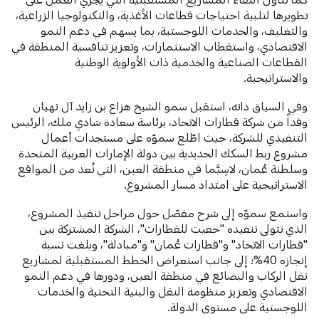
تطويرها لتلبية احتياجات قطاعات الأغذية، والتكنولوجيا الزراعية،
والتغليف، والخدمات اللوجستية، بما يسهم في دعم النمو
الاقتصادي، واستقطاب الاستثمارات، وتعزيز تنافسية المنطقة في
القطاعات الصناعية والخدمية ذات الأولوية الوطنية
والاستراتيجية.
وفي السياق ذاته، استقبل سمو الشيخ هزاع بن زايد آل نهيان
وفداً من شركة قطارات الاتحاد، برئاسة سعادة شادي ملك، الرئيس
التنفيذي للشركة، حيث اطّلع سموّه على مستجدات أعمال
مشروع ربط السكك الحديدية بين دولة الإمارات العربية المتحدة
وسلطنة عُمان، لاسِيَّما في منطقة العين، التي تُعد من المواقع
الاستراتيجية على امتداد مسار المشروع.
واستمع سموّه إلى شرح مفصّل حول مراحل تنفيذ المشروع،
الذي تتولى تنفيذه "حفيت للقطارات"، الشركة المشتركة بين
"قطارات الاتحاد" و"قطارات عُمان" و"مبادلة"، وبلغت نسبة
إنجازه 40%؛ إلى جانب استعراض الخطط المستقبلية لمشاريع
نقل الركاب والبضائع في منطقة العين، ودورها في دعم النمو
الاقتصادي وتعزيز منظومة النقل والبنية التحتية والخدمات
اللوجستية على مستوى الدولة.