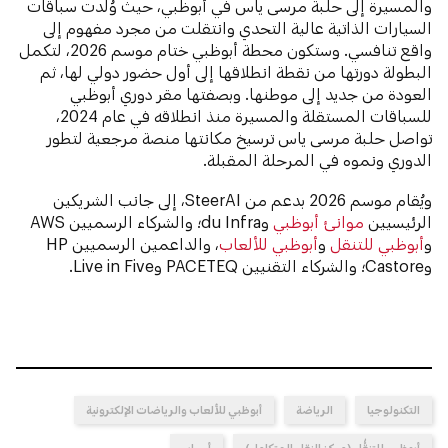
والمسيرة إلى حلبة مرسى ياس في أبوظبي، حيث وُلدت سباقات
السيارات الذاتية عالية التحدي وانتقلت من مجرد مفهوم إلى
واقع تنافسي. وستكون محطة أبوظبي ختام موسم 2026، لتكمل
البطولة دورتها من نقطة انطلاقها إلى أول حضور دولي لها، ثم
العودة من جديد إلى موطنها. وبصفتها مقر دوري أبوظبي
للسباقات المستقلة والمسيرة منذ انطلاقه في عام 2024،
تواصل حلبة مرسى ياس ترسيخ مكانتها منصة مرجعية لتطور
الدوري ونموه في المرحلة المقبلة.
ويُقام موسم 2026 بدعم من SteerAI، إلى جانب الشريكين
الرئيسيين
موانئ أبوظبي
وdu Infra؛ والشركاء الرسميين AWS
و
أبوظبي للتنقل
و
أبوظبي للألعاب
، والداعمين الرسميين HP
وCastore؛ والشركاء التقنيين PACETEQ وLive in Five.
التكنولوجيا
الرياضة
أبوظبي للألعاب والرياضات الإلكترونية
أبوظبي للتنقُّل (مركز النقل المتكامل)
أسباير