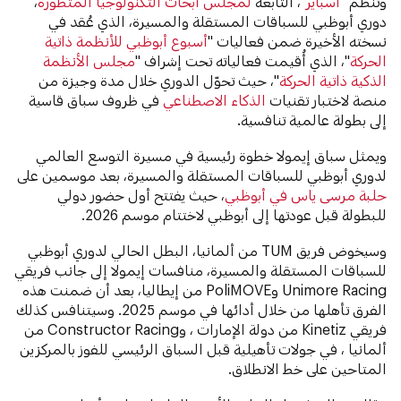
وتُنظِّم "
أسباير
"، التابعة
لمجلس أبحاث التكنولوجيا المتطورة
،
دوري أبوظبي للسباقات المستقلة والمسيرة، الذي عُقد في
نسخته الأخيرة ضمن فعاليات "
أسبوع أبوظبي للأنظمة ذاتية
الحركة
"، الذي أُقيمت فعالياته تحت إشراف "
مجلس الأنظمة
الذكية ذاتية الحركة
"، حيث تحوّل الدوري خلال مدة وجيزة من
منصة لاختبار تقنيات
الذكاء الاصطناعي
في ظروف سباق قاسية
إلى بطولة عالمية تنافسية.
ويمثل سباق إيمولا خطوة رئيسية في مسيرة التوسع العالمي
لدوري أبوظبي للسباقات المستقلة والمسيرة، بعد موسمين على
حلبة مرسى ياس في أبوظبي
، حيث يفتتح أول حضور دولي
للبطولة قبل عودتها إلى أبوظبي لاختتام موسم 2026.
وسيخوض فريق TUM من ألمانيا، البطل الحالي لدوري أبوظبي
للسباقات المستقلة والمسيرة، منافسات إيمولا إلى جانب فريقي
Unimore Racing وPoliMOVE من إيطاليا، بعد أن ضمنت هذه
الفرق تأهلها من خلال أدائها في موسم 2025. وسيتنافس كذلك
فريقي Kinetiz من دولة الإمارات ، وConstructor Racing من
ألمانيا ، في جولات تأهيلية قبل السباق الرئيسي للفوز بالمركزين
المتاحين على خط الانطلاق.