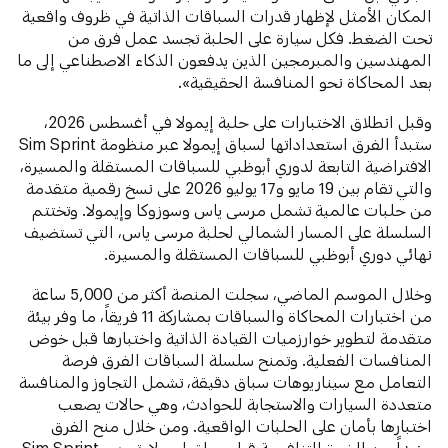
المكان الأمثل لإظهار قدرات السباقات الذاتية في ظروف واقعية
تحت الضغط. فكل سيارة على الحلبة تجسد عمل فرق من
المهندسين والمبرمجين الذين يدفعون الذكاء الاصطناعي إلى ما
بعد المحاكاة نحو المنافسة الحقيقية».
وقبل انطلاق الاختبارات على حلبة إيمولا في أغسطس 2026،
ستبدأ الفرق استعداداتها لسباق إيمولا عبر منظومة Sim Sprint
الافتراضية التابعة لدوري أبوظبي للسباقات المستقلة والمسيرة،
والتي تقام بين 19 مايو و17 يوليو 2026 على نسخ رقمية متقدمة
من حلبات عالمية تشمل مرسى ياس وسوزوكا وإيمولا. وتختتم
السلسلة على المسار الشمالي لحلبة مرسى ياس، التي تستضيف
نهائي دوري أبوظبي للسباقات المستقلة والمسيرة.
وخلال الموسم الماضي، سجلت المنصة أكثر من 5,000 ساعة
من اختبارات المحاكاة والسباقات بمشاركة 11 فريقاً، ما وفر بيئة
متقدمة لتطوير خوارزميات القيادة الذاتية واختبارها قبل خوض
المنافسات الفعلية. وتمنح سلسلة السباقات الفرق فرصة
التعامل مع سيناريوهات سباق دقيقة، تشمل التجاوز والمنافسة
متعددة السيارات والاستجابة للحوادث، وهي حالات يصعب
اختبارها بأمان على الحلبات الواقعية. ومن خلال منح الفرق
مزيداً من الخبرة التنافسية قبل سباق إيمولا، تسهم Sim Sprint