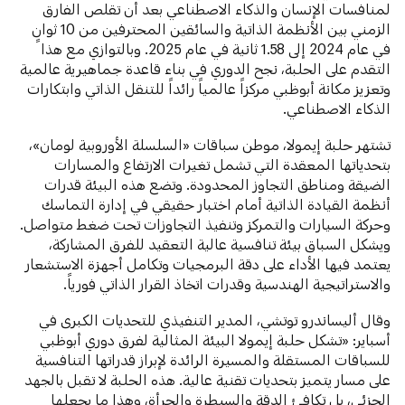
لمنافسات الإنسان والذكاء الاصطناعي بعد أن تقلص الفارق
الزمني بين الأنظمة الذاتية والسائقين المحترفين من 10 ثوانٍ
في عام 2024 إلى 1.58 ثانية في عام 2025. وبالتوازي مع هذا
التقدم على الحلبة، نجح الدوري في بناء قاعدة جماهيرية عالمية
وتعزيز مكانة أبوظبي مركزاً عالمياً رائداً للتنقل الذاتي وابتكارات
الذكاء الاصطناعي.
تشتهر حلبة إيمولا، موطن سباقات «السلسلة الأوروبية لومان»،
بتحدياتها المعقدة التي تشمل تغيرات الارتفاع والمسارات
الضيقة ومناطق التجاوز المحدودة. وتضع هذه البيئة قدرات
أنظمة القيادة الذاتية أمام اختبار حقيقي في إدارة التماسك
وحركة السيارات والتمركز وتنفيذ التجاوزات تحت ضغط متواصل.
ويشكل السباق بيئة تنافسية عالية التعقيد للفرق المشاركة،
يعتمد فيها الأداء على دقة البرمجيات وتكامل أجهزة الاستشعار
والاستراتيجية الهندسية وقدرات اتخاذ القرار الذاتي فورياً.
وقال أليساندرو توتشي، المدير التنفيذي للتحديات الكبرى في
أسباير: «تشكل حلبة إيمولا البيئة المثالية لفرق دوري أبوظبي
للسباقات المستقلة والمسيرة الرائدة لإبراز قدراتها التنافسية
على مسار يتميز بتحديات تقنية عالية. هذه الحلبة لا تقبل بالجهد
الجزئي، بل تكافئ الدقة والسيطرة والجرأة، وهذا ما يجعلها