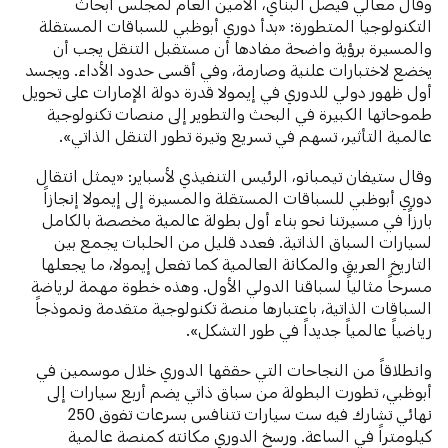
وقال معالي فيصل البناي، الأمين العام لمجلس أبحاث
التكنولوجيا المتطورة: «بدأ دوري أبوظبي للسباقات المستقلة
والمسيرة برؤية واضحة مفادها أن مستقبل التنقل يجب أن
يخضع لاختبارات علنية وصارمة، وفي أقسى حدود الأداء. ويجسد
أول ظهور دولي للدوري في إيمولا قدرة دولة الإمارات على تحويل
طموحاتها الكبيرة في البحث والتطوير إلى منصات تكنولوجية
عالمية التأثير، تسهم في تسريع وتيرة تطور التنقل الذاتي».
وقال ستيفان تيمبانو، الرئيس التنفيذي لأسباير: «يمثل انتقال
دوري أبوظبي للسباقات المستقلة والمسيرة إلى إيمولا إنجازاً
بارزاً في مسيرتنا نحو بناء أول بطولة عالمية مخصصة بالكامل
لسيارات السباق الذاتية. فعدد قليل من الحلبات يجمع بين
التاريخ العريق والمكانة العالمية كما تفعل إيمولا، ما يجعلها
مسرحاً مثالياً لسباقنا الدولي الأول. وهذه خطوة مهمة لرياضة
السباقات الذاتية، باعتبارها منصة تكنولوجية متقدمة ونموذجاً
رياضياً عالمياً جديداً في طور التشكل».
وانطلاقاً من النجاحات التي حققها الدوري خلال موسمين في
أبوظبي، تطورت البطولة من سباق ذاتي يضم أربع سيارات إلى
نهائي تشارك فيه ست سيارات تتنافس بسرعات تفوق 250
كيلومتراً في الساعة. ورسخ الدوري مكانته كمنصة عالمية