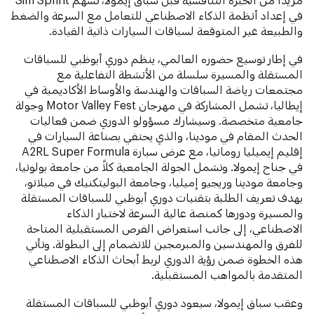
في إعداد أنظمة الذكاء الاصطناعي للتعامل مع السرعة والضغط
والطبيعة غير المتوقعة لسباقات السيارات ذاتية القيادة.
في إطار توسيع حضوره العالمي، ينظم دوري أبوظبي للسباقات
المستقلة والمسيرة سلسلة من الأنشطة التفاعلية مع
مجتمعات رياضة السباقات والهندسة والأوساط الأكاديمية في
إيطاليا، تشمل المشاركة في مهرجان Motor Valley Fest وجولة
جامعية متخصصة. وسيشارك مسؤولو الدوري ضمن فعاليات
الحدث المقام في مودينا، والذي يحتفي بصناعة السيارات في
إقليم إيميليا رومانيا، مع عرض سيارة A2RL Super Formula
في جناح إيمولا. وتشمل الجولة الجامعية كلاً من جامعة بولونيا،
وجامعة مودينا وريجيو إميليا، وجامعة البوليتكنيك في ميلانو،
بهدف تعريف الطلبة بتقنيات دوري أبوظبي للسباقات المستقلة
والمسيرة ودورها كمنصة عالية السرعة لاختبار الذكاء
الاصطناعي، إلى جانب استعراض الفرص المستقبلية المتاحة
للفرق والمهندسين والمبرمجين للانضمام إلى البطولة. وتأتي
هذه الخطوة ضمن رؤية الدوري لربط أبحاث الذكاء الاصطناعي
المتقدمة بالمواهب المستقبلية.
وعقب سباق إيمولا، سيعود دوري أبوظبي للسباقات المستقلة