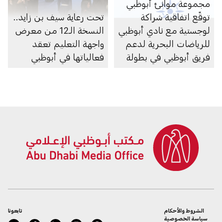
مجموعة موانئ أبوظبي
توقّع اتفاقية شراكة
تحت رعاية سيف بن زايد..
لوجستية مع نادي أبوظبي
النسخة الـ12 من معرض
للرياضات البحرية لدعم
واجهة التعليم تعقد
فريق أبوظبي في بطولة
فعالياتها في أبوظبي
العالم 2026 للفورمولا 1
للزوارق السريعة
الشروط والأحكام
تابعونا
سياسة الخصوصية