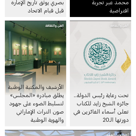
محمد عبر تجربة
بصري يوثِّق تاريخ الإمارة
افتراضية
قبل قيام الاتحاد
الفن والثقافة
الفن والثقافة
الأرشيف والمكتبة الوطنية
تحت رعاية رئيس الدولة..
يطلق مبادرة «المجلس»
جائزة الشيخ زايد للكتاب
لتسليط الضوء على جهود
تعلن أسماء الفائزين في
صون التراث الإماراتي
دورتها الـ20
والهوية الوطنية
أخبار ولي العهد