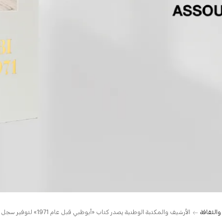
والثقافة
الأرشيف والمكتبة الوطنية يصدر كتاب «أبوظبي قبل عام 1971» لتوفير سجل بصري يوثِّق تاريخ الإمارة قبل قيام الاتحاد