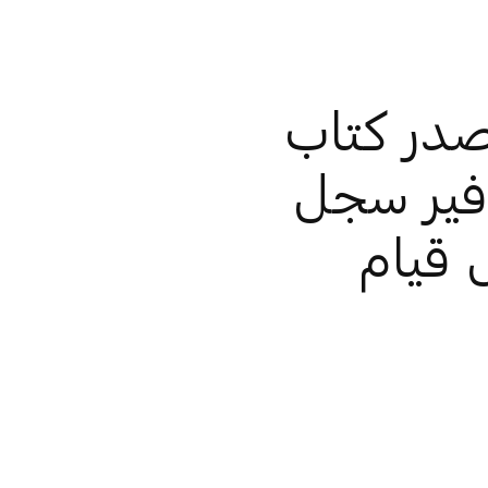
صدر كتاب
 عام 1971» لتوفير سجل
ل قيام