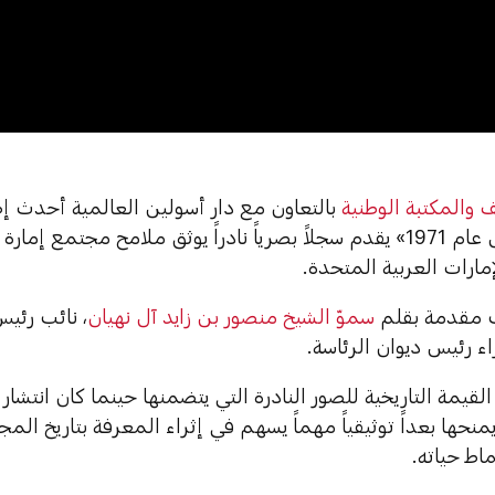
0:
ف والمكتبة الوطنية
بالتعاون مع دار أسولين العالمية أحدث إص
«أبوظبي قبل عام 1971» يقدم سجلاً بصرياً نادراً يوثق ملامح مجت
إمارات العربية المتحدة.
ب مقدمة بقلم
سموّ الشيخ منصور بن زايد آل نهيان
، نائب رئي
ء رئيس ديوان الرئاسة.
 القيمة التاريخية للصور النادرة التي يتضمنها حينما كان انتشار
يمنحها بعداً توثيقياً مهماً يسهم في إثراء المعرفة بتاريخ المج
ماط حياته.