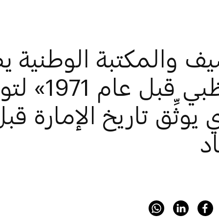
يف والمكتبة الوطنية ي
«أبوظبي قبل
يوثِّق تاريخ الإمارة قب
اد