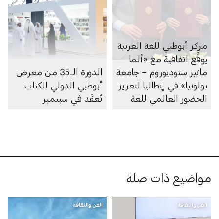
مركز أبوظبي للغة العربية
يوقِّع اتفاقية مع «ألما
ماتير ستوديوروم – جامعة
الدورة الــ35 من معرض
بولونيا» في إيطاليا لتعزيز
أبوظبي الدولي للكتاب
الحضور العالمي للغة
تُعقَد في سبتمبر
العربية
مواضيع ذات صلة
الفن والثقافة
الفن والثقافة