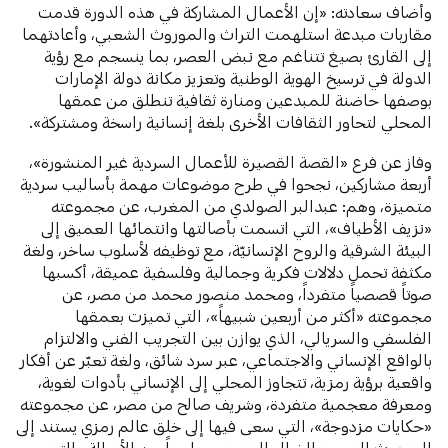
وأضاف سعادته: «إن الأعمال المشاركة في هذه الدورة قدمت
مقاربات مبدعة استلهمت التراث والموروث الشعبي، وأعادتهما
إلى القارئ بصيغ تتناغم مع نبض العصر، بما ينسجم مع رؤية
الدولة في ترسيخ الهوية الوطنية وتعزيز مكانة دولة الإمارات
بوصفها حاضنة للمبدعين ومنارة ثقافية تنطلق من عمقها
المحلي لتحاور الثقافات الأخرى بلغة إنسانية راسخة ومشتركة».
وفاز عن فرع «القصة القصيرة للأعمال السردية غير المنشورة»،
أربعة مشاركين، نجحوا في طرح موضوعات مهمة بأساليب سردية
متميزة، وهم: عبدالبر الصولدي من المغرب، عن مجموعته
«نزيف الأطياف»، التي اتسمت بأصالتها وانتمائها العميق إلى
البيئة الشرقية والروح الإنسانيّة، مع توظيفه لأسلوب ساخر، ولغة
مكثفة تحمل دلالات فكرية وجمالية وفلسفية عميقة، أكسبها
صوتاً قصصياً متفرداً، ومحمد منصور محمد من مصر، عن
مجموعته «أكثر من أربعين شبيهاً»، التي تميزت بعمقها
الفلسفي والسريالي، الذي يوازن بين التجريب الفني والالتزام
بالواقع الإنساني والاجتماعي، عبر سرد شائق، ولغة تعبّر عن أفكار
واقعية برؤية رمزية، تتجاوز المحلي إلى الإنساني بأدوات لغوية،
ومعرفة معجمية متفردة، وشريف صالح من مصر، عن مجموعته
«حكايات مزدوجة»، التي سعى فيها إلى خلق عالم رمزي يستند إلى
الموروث العربي والخيال الجمعي، جامعاً بين الأصالة والتجريب،