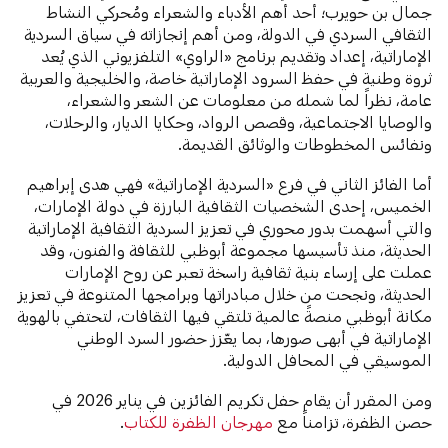
جمال بن حويرب؛ أحد أهم الأدباء والشعراء ومُحركي النشاط
الثقافي السردي في الدولة، ومن أهم إنجازاته في سياق السردية
الإماراتية، إعداد وتقديم برنامج «الراوي» التلفزيوني الذي يُعد
ثروة وطنية في حفظ السرود الإماراتية خاصة، والخليجية والعربية
عامة، نظراً لما شمله من معلومات عن الشعر والشعراء،
والوصايا الاجتماعية، وقصص الرواد، وحكايا الديار، والرحلات،
ونفائس المخطوطات والوثائق القديمة.
أما الفائز الثاني في فرع «السردية الإماراتية» فهي هدى إبراهيم
الخميس، إحدى الشخصيات الثقافية البارزة في دولة الإمارات،
والتي أسهمت بدور محوري في تعزيز السردية الثقافية الإماراتية
الحديثة، منذ تأسيسها مجموعة أبوظبي للثقافة والفنون، وقد
عملت على إرساء بنية ثقافية راسخة تعبر عن روح الإمارات
الحديثة، ونجحت من خلال مبادراتها وبرامجها المتنوعة في تعزيز
مكانة أبوظبي منصةً عالمية تلتقي فيها الثقافات، لتحتفي بالهوية
الإماراتية في أبهى صورها، بما يعّزز حضور السرد الوطني
الموسيقي في المحافل الدولية.
ومن المقرر أن يقام حفل تكريم الفائزين في يناير 2026 في
حصن الظفرة، تزامناً مع
مهرجان الظفرة للكتاب
.