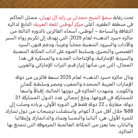
تحت رعاية
سموّ الشيخ حمدان بن زايد آل نهيان
، ممثل الحاكم
في منطقة الظفرة، أعلن
مركز أبوظبي للغة العربية
، التابع لدائرة
الثقافة والسياحة – أبوظبي، أسماء الفائزين بالدورة الثالثة من
جائزة «سرد الذهب» لعام 2025، التي تهدف إلى تكريم رواة السير
والآداب والسرود الشعبية محلياً وعربياً، ودعم فنون السرد
القصصي والبصري، وتسليط الضوء على آداب الحكاية الشعبية
والسردية الإماراتية، والإنتاجات الجديدة والمبتكرة في هذا
المجال، التي من شأنها إبراز قيم التراث الإماراتي والعربي.
ونال جائزة «سرد الذهب» لعام 2025 تسعة فائزين من دولة
الإمارات العربية المتحدة والمغرب ومصر وسلطنة عُمان
والكويت. وشهدت الجائزة في دورتها الحالية، إقبالاً واسعاً
للمشاركة في فروعها، وبلغ إجمالي عدد الدول المشاركة 37
دولة، مقارنةً بـ 22 دولة فقط في الدورة الأولى، بزيادة وصلت إلى
68% خلال أقل من 3 أعوام. واستقبلت ترشيحات من دول تشارك
للمرة الأولى، هي: ألبانيا والنمسا وتشاد والدانمارك وإيطاليا
واليابان، بما يعزز من المكانة العالمية المرموقة التي تتمتع بها
الجائزة.