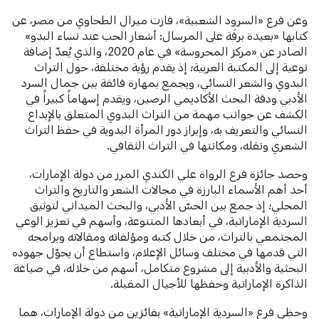
وعن فرع «السرود الشعبية»، فازت ميرال الطحاوي من مصر، عن
كتابها «بعيدة برقَة على المرسال: أشعار الحب عند نساء البدو»
الصادر عن «مركز المحروسة» في عام 2020، والذي يُعدّ إضافة
نوعية إلى المكتبة العربية؛ إذ يقدم رؤية مختلفة، حول التراث
البدوي والشعر النسائي، ويجمع بمهارة فائقة بين جمال السرد
الأدبي ودقة البحث الأكاديمي الرصين، ويقدم إسهاماً كبيراً في
الكشف عن جوانب مهمة من التراث البدوي المتعلق بالإبداع
النسائي والتعريف به، وإبراز دور المرأة البدوية في حفظ التراث
الشعري ونقله، ومكانتها في التراث الثقافي.
وحصد جائزة فرع الرواة علي الكندي المرر من دولة الإمارات،
أحد أهم الأسماء البارزة في مجالات الشعر والتاريخ والتراث
المحلي؛ إذ جمع بين الحسّ الأدبي، والبحث الميداني لتوثيق
السردية الإماراتية، في أبعادها المتنوعة، وأسهم في تعزيز الوعي
المجتمعي بالتراث، من خلال كتبه ومؤلفاته ومقالاته وبرامجه
التي قدمها في مختلف وسائل الإعلام، واستطاع أن يحوّل جهوده
البحثية والأدبية إلى مشروع متكامل، أسهم من خلاله، في صياغة
الذاكرة الإماراتية وحفظها للأجيال المقبلة.
وحظي فرع «السردية الإماراتية» بفائزين من دولة الإمارات، هما