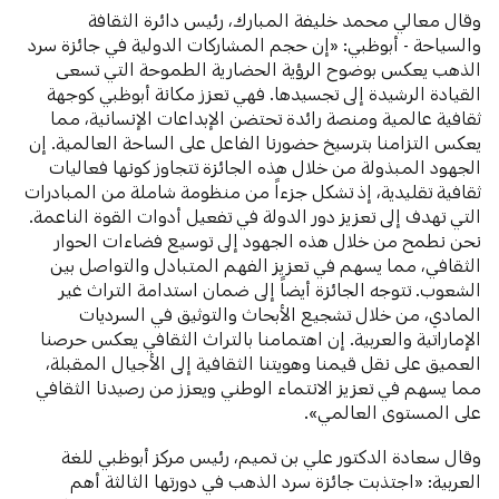
وقال معالي محمد خليفة المبارك، رئيس دائرة الثقافة
والسياحة - أبوظبي: «إن حجم المشاركات الدولية في جائزة سرد
الذهب يعكس بوضوح الرؤية الحضارية الطموحة التي تسعى
القيادة الرشيدة إلى تجسيدها. فهي تعزز مكانة أبوظبي كوجهة
ثقافية عالمية ومنصة رائدة تحتضن الإبداعات الإنسانية، مما
يعكس التزامنا بترسيخ حضورنا الفاعل على الساحة العالمية. إن
الجهود المبذولة من خلال هذه الجائزة تتجاوز كونها فعاليات
ثقافية تقليدية، إذ تشكل جزءاً من منظومة شاملة من المبادرات
التي تهدف إلى تعزيز دور الدولة في تفعيل أدوات القوة الناعمة.
نحن نطمح من خلال هذه الجهود إلى توسيع فضاءات الحوار
الثقافي، مما يسهم في تعزيز الفهم المتبادل والتواصل بين
الشعوب. تتوجه الجائزة أيضاً إلى ضمان استدامة التراث غير
المادي، من خلال تشجيع الأبحاث والتوثيق في السرديات
الإماراتية والعربية. إن اهتمامنا بالتراث الثقافي يعكس حرصنا
العميق على نقل قيمنا وهويتنا الثقافية إلى الأجيال المقبلة،
مما يسهم في تعزيز الانتماء الوطني ويعزز من رصيدنا الثقافي
على المستوى العالمي».
وقال سعادة الدكتور علي بن تميم، رئيس مركز أبوظبي للغة
العربية: «اجتذبت جائزة سرد الذهب في دورتها الثالثة أهم