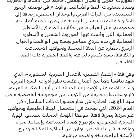
وتعدد مستويات اللغة والأساليب، والإبداع في توظيف الرموز
المستمدة من التراث العربي والوجدان الجمعي، إضافة إلى
الدكتورة غالية بنت عيسى الزبيدية علي من سلطنة عُمان، عن
مجموعتها «بئر الغياب»، من حكايات الماء في الأساطير
العمانية، التي وظّفت فيها الموروث الشعبي والأسطورة
العمانية في بناء سردي معاصر يجمع بين الواقعية والخيال
الرمزي، معبّرة عن البيئة المحلية وتحولاتها الاجتماعية
والثقافيّة، بسرد يتّسم بالبراعة، واللغة الشعرية ذات البعد
الفلسفي.
وفي فئة «القصة القصيرة للأعمال السردية المنشورة»، الذي
شهد تنافساً لافتاً بين أعمال عكست تطور أدوات السرد العربي،
وسلط الضوء على الإصدارات الحديثة التي أثرت المكتبة العربية،
فاز يوسف ذياب خليفة من الكويت، عن مجموعته القصصية «زمن
سيد اللؤلؤ»، الصادرة عن «دار منشورات ذات السلاسل» في
العام 2024، التي نجحت في استحضار البيئة الخليجية وتحولاتها
عبر سردية بصرية لافتة، موظفاً اللهجة المحلية لتعميق الهوية
السردية للشخوص، مع طرح قضايا اجتماعية وإنسانية بجرأة
وواقعية، في بناء قصصي يوازن بين الذاكرة المكانية وطرح
الأسئلة الراهنة بلغة واضحة مباشرة.