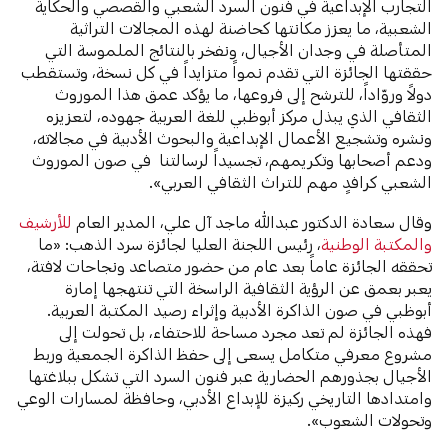
التجارب الإبداعية في فنون السرد الشعبي والقصصي والحكاية
الشعبية، ما يعزز مكانتها كحاضنة لهذه المجالات التراثية
المتأصلة في وجدان الأجيال، ونفخر بالنتائج الملموسة التي
حققتها الجائزة التي تقدم نمواً متزايداً في كل نسخة، وتستقطب
دولاً وروّاداً، للترشح إلى فروعها، ما يؤكد عمق هذا الموروث
الثقافي الذي يبذل مركز أبوظبي للغة العربية جهوده، لتعزيزه
ونشره وتشجيع الأعمال الإبداعية والبحوث الأدبية في مجالاته،
ودعم أصحابها وتكريمهم، تجسيداً لرسالتنا في صون الموروث
الشعبي كرافدٍ مهم للتراث الثقافي العربي».
وقال سعادة الدكتور عبدالله ماجد آل علي، المدير العام
للأرشيف
والمكتبة الوطنية
، رئيس اللجنة العليا لجائزة سرد الذهب: «ما
تحققه الجائزة عاماً بعد عام من حضور متصاعد ونجاحات لافتة،
يعبر بعمق عن الرؤية الثقافية الراسخة التي تنتهجها إمارة
أبوظبي في صون الذاكرة الأدبية وإثراء رصيد المكتبة العربية.
فهذه الجائزة لم تعد مجرد مساحة للاحتفاء، بل تحولت إلى
مشروع معرفي متكامل يسعى إلى حفظ الذاكرة الجمعية وربط
الأجيال بجذورهم الحضارية عبر فنون السرد التي تشكل ببلاغتها
وامتدادها التاريخي ركيزة للإبداع الأدبي، وحافظة لمسارات الوعي
وتحولات الشعوب».