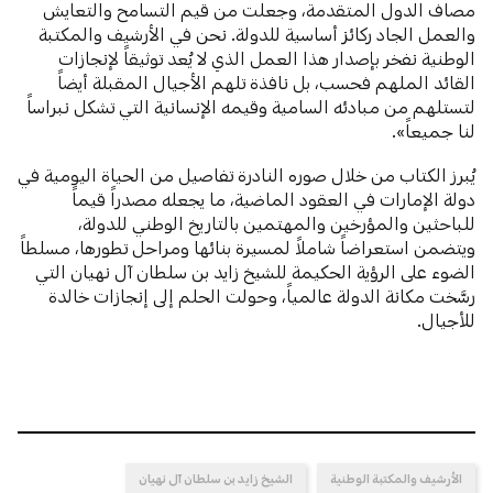
مصاف الدول المتقدمة، وجعلت من قيم التسامح والتعايش
والعمل الجاد ركائز أساسية للدولة. نحن في الأرشيف والمكتبة
الوطنية نفخر بإصدار هذا العمل الذي لا يُعد توثيقاً لإنجازات
القائد الملهم فحسب، بل نافذة تلهم الأجيال المقبلة أيضاً
لتستلهم من مبادئه السامية وقيمه الإنسانية التي تشكل نبراساً
لنا جميعاً».
يُبرز الكتاب من خلال صوره النادرة تفاصيل من الحياة اليومية في
دولة الإمارات في العقود الماضية، ما يجعله مصدراً قيماً
للباحثين والمؤرخين والمهتمين بالتاريخ الوطني للدولة،
ويتضمن استعراضاً شاملاً لمسيرة بنائها ومراحل تطورها، مسلطاً
الضوء على الرؤية الحكيمة للشيخ زايد بن سلطان آل نهيان التي
رسَّخت مكانة الدولة عالمياً، وحولت الحلم إلى إنجازات خالدة
للأجيال.
الأرشيف والمكتبة الوطنية
الشيخ زايد بن سلطان آل نهيان