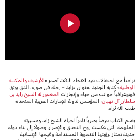
0:00
0:00
تزامناً مع احتفالات عيد الاتحاد الــ53، أصدر «
الأرشيف والمكتبة
الوطنية
» كتابه الجديد بعنوان «زايد – رحلة في صور»، الذي يوثق
فوتوغرافياً جوانب من حياة وإنجازات
المغفور له الشيخ زايد بن
سلطان آل نهيان
، المؤسس لدولة الإمارات العربية المتحدة،
طيب الله ثراه.
يقدم الكتاب عرضاً بصرياً نادراً لحياة الشيخ زايد ومسيرته
الملهمة التي عكست روح التحدي والإصرار، وصولاً إلى بناء دولة
حديثة تمتاز برؤيتها التنموية المستدامة وقيمها الإنسانية