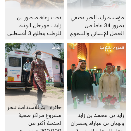
مؤسسة زايد الخير تحتفي
تحت رعاية منصور بن
بمرور 34 عاماً من
زايد.. مهرجان الوثبة
العمل الإنساني والتنموي
للرطب ينطلق 3 أغسطس
الشؤون الحكومية
الصحة
جائزة زايد للاستدامة تنجز
زايد بن محمد بن زايد
مشروع مراكز صحية
ونهيان بن مبارك يحضران
لخدمة أكثر من
حفل السفارة المغربية
200,000 شخص في