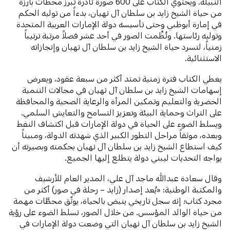
النبيلة. ويحتوي الكتاب على 600 صورة نادرة تُبرز محطات بارزة
من حياة الشيخ زايد بن سلطان آل نهيان، بدءاً من توليه الحكم
في إمارة أبوظبي وحتى تأسيسه دولة الإمارات العربية المتحدة
وتوليه رئاستها. ونُظِّمت الصور في أحد عشر فصلاً مرتبة ترتيباً
زمنياً، لتسرد حياة الشيخ زايد بن سلطان آل نهيان وإنجازاته
الاستثنائية.
يغطي الكتاب فترة زمنية تمتد أكثر من سبعة عقود، ويعرض
إسهامات الشيخ زايد بن سلطان آل نهيان في مجالات التنمية
الحضرية والتعليم وتمكين المرأة والرعاية الصحية والمحافظة
على التراث وحماية البيئة وتعزيز التسامح والتعايش السلمي.
ويسلط الضوء على الحياة في دولة الإمارات قبل اكتشاف النفط
وبعده، موثقاً مراحل التطور الكبير الذي شهدته الدولة، ومبيناً
كيف استطاع الشيخ زايد بن سلطان آل نهيان بحكمته وبصيرته أن
يواجه التحديات ليبني دولة يتطلع إليها الجميع.
وقال سعادة عبدالله ماجد آل علي، المدير العام للأرشيف
والمكتبة الوطنية: «يُعد إصدار (زايد – رحلة في صور) أكثر من
مجرد كتاب؛ إنه سجل تاريخي ينبض بالحياة، يوثّق محطَّات مهمة
من حياة الوالد المؤسس. من خلال الصور، نسلط الضوء على رؤية
الشيخ زايد بن سلطان آل نهيان التي وضعت دولة الإمارات في