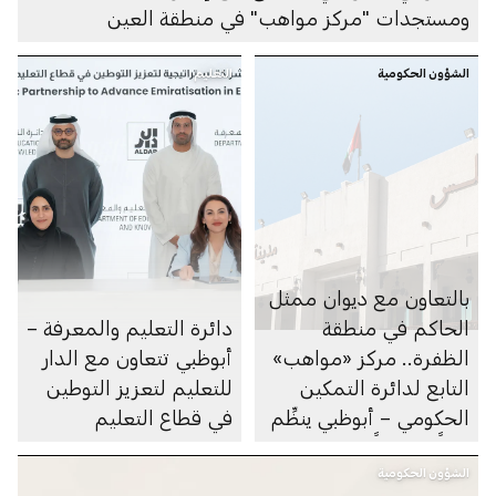
ومستجدات "مركز مواهب" في منطقة العين
الشؤون الحكومية
التعليم
بالتعاون مع ديوان ممثل
الحاكم في منطقة
دائرة التعليم والمعرفة –
الظفرة.. مركز «مواهب»
أبوظبي تتعاون مع الدار
التابع لدائرة التمكين
للتعليم لتعزيز التوطين
الحكومي – أبوظبي ينظِّم
في قطاع التعليم
يوماً مفتوحاً للتوظيف في
الشؤون الحكومية
مجلس مدينة زايد