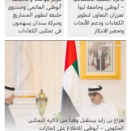
– أبوظبي وجامعة ليوا
أبوظبي العالمي وصندوق
تعززان التعاون لتطوير
خليفة لتطوير المشاريع
الكفاءات ودعم الأبحاث
وشركة سندان يسهمون
وتحفيز الابتكار
في تمكين الكفاءات
الإماراتية في منطقة
الشؤون الحكومية
العين عبر برنامج رواد
الأعمال المستقبليين
للطباعة ثلاثية الأبعاد
هزاع بن زايد يستقبل وفداً من دائرة التمكين
الحكومي – أبوظبي للاطلاع على إنجازات