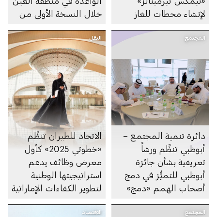
«نيمكس تيرمينالز»
الواعدة في منطقة العين
لإنشاء محطات للغاز
خلال النسخة الأولى من
الطبيعي والبترولي
مجلس العين الصناعي
المجتمع
المسال في ميناء خليفة
النقل
دائرة تنمية المجتمع –
الاتحاد للطيران تنظِّم
أبوظبي تنظِّم ورشاً
«خطوتي 2025» كأول
تعريفية بشأن جائزة
معرض وظائف يدعم
أبوظبي للتميُّز في دمج
استراتيجيتها الوطنية
أصحاب الهمم «دمج»
لتطوير الكفاءات الإماراتية
المجتمع
الاقتصاد