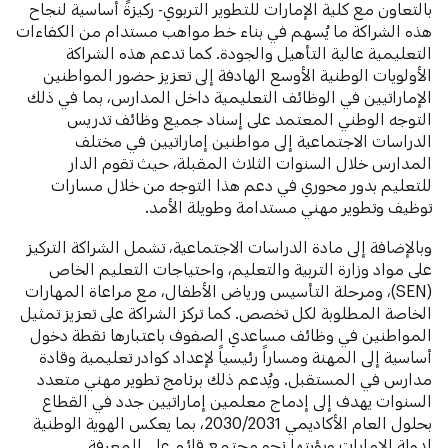
بالتعاون مع كلية الإمارات للتطوير التربوي- ركيزةً أساسية لنجاح
هذه الشراكة ما يُسهم في بناء خط مواهب مستدام من الكفاءات
التعليمية عالية التأهيل والجودة. كما تدعم هذه الشراكة
الأولويات الوطنية الأوسع الهادفة إلى تعزيز حضور المواطنين
الإماراتيين في الوظائف التعليمية داخل المدارس، بما في ذلك
التوجه الوطني المعتمد على إسناد جميع وظائف تدريس
الدراسات الاجتماعية إلى مواطنين إماراتيين في مختلف
المدارس خلال السنوات الثلاث المقبلة، حيث تقوم الدار
للتعليم بدور محوري في دعم هذا التوجه من خلال مسارات
توظيف وتطوير مهني مستدامة وطويلة الأمد.
وبالإضافة إلى مادة الدراسات الاجتماعية، تشمل الشراكة التركيز
على مواد وزارة التربية والتعليم، واحتياجات التعليم الخاص
(SEN)، ومرحلة التأسيس ورياض الأطفال، مع مراعاة المهارات
الخاصة المطلوبة لكل تخصص. كما تركز الشراكة على تعزيز تمثيل
المواطنين في وظائف مساعدي الصفوف باعتبارها نقطة دخول
أساسية إلى المهنة ومساراً رئيسياً لإعداد كوادر تعليمية وقادة
مدارس في المستقبل. ويُدعم ذلك برنامج تطوير مهني متعدد
السنوات يهدف إلى إدماج معلمين إماراتيين جدد في القطاع
بحلول العام الأكاديمي 2030/2031، بما يعكس الهوية الوطنية
لدولة الإمارات ورؤيتها نحو مجتمع قائم على المعرفة.