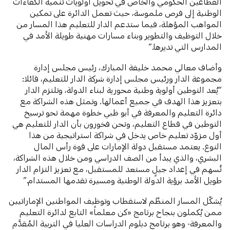
القطاعين الحكومي والخاص في تحويل أولويات تنمية الكفاءات
الوطنية إلى فرص ملموسة، حيث تعمل الدائرة على تمكين
المواهب المؤهلة، فيما ستدعم الدار للتعليم هذا المسار من
خلال التوظيف والتطوير وبناء مسارات مهنية طويلة الأمد في
المدارس التي تديرها.”
وأضاف معالي محمد خليفة المبارك، رئيس مجلس إدارة
مجموعة الدار ورئيس مجلس إدارة شركة الدار للتعليم، قائلا:
“يُعد التوطين أولوية وطنية محورية لبناء الدولة، وتلتزم الدار
بتعزيز هذا الهدف في جميع أعمالها. وتمثل هذه الشراكة مع
دائرة التعليم والمعرفة في أبو ظبي خطوة مهمة نحو ترسيخ
التوطين في قطاع التعليم، ونحن فخورون بأن الدار للتعليم هي
أول مزوّد تعليم خاص يدخل في شراكة استراتيجية من هذا
النوع. يعتمد مستقبل دولة الإمارات على قوة رأس المال
البشري، والذي يبدأ من الصف الدراسي ومن خلال هذه الشراكة،
نُسهم في إعداد جيلٍ مستعد للمستقبل، مع تعزيز التزام الدار
طويل الأمد برؤية الدولة الوطنية ومسيرة تقدمها المستدام.”
يُشكّل المسار المنظّم لاستقطاب وتوظيف المواطنين الإماراتيين
ممن يُكملون بنجاح برنامج «كن معلماً» التابع لدائرة التعليم
والمعرفة- وهو برنامج دبلوم الدراسات العليا في التربية المُقدَّم