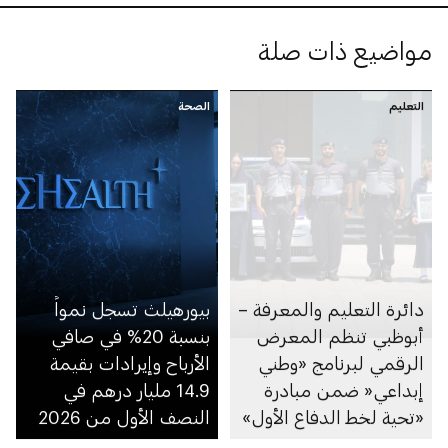
مواضيع ذات صلة
التعليم
الصحة
دائرة التعليم والمعرفة –
بيورهيلث تسجل نمواً
أبوظبي تنظم المعرض
بنسبة 20% في صافي
الرقمي لبرنامج «وطني
الأرباح وإيرادات بقيمة
إبداعي« ضمن مبادرة
14.9 مليار درهم في
«تحية لخط الدفاع الأول»
النصف الأول من 2026