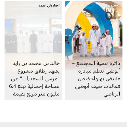
المجتمع
أخبار ولي العهد
دائرة تنمية المجتمع –
خالد بن محمد بن زايد
أبوظبي تنظم مبادرة
يشهد إطلاق مشروع
«تنبض بهلها» ضمن
"مرسى السعديات" على
فعاليات صيف أبوظبي
مساحة إجمالية تبلغ 6.4
الرياضي
مليون متر مربع بقيمة
100 مليار درهم