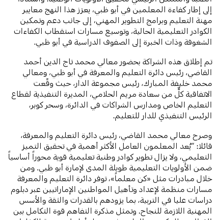
إلى إطار كفاءة المعلمين في أبو ظبي، يعزز هذا النهج معايير
مهنة التعليم وبرامج التطوير المهني، إلى جانب دعم وتمكين
الكوادر التعليمية الحالية، وتوسيع مسارات استقطاب الكفاءات
الشغوفة وذات الخبرة إلى الصفوف الدراسية في أبو ظبي.
تم إطلاق هذه الشراكة بحضور معالي محمد تاج الدين أحمد
القاضي، رئيس دائرة التعليم والمعرفة في أبو ظبي، ومعالي
محمد خليفة المبارك، رئيس مجموعة الدار، حيث وقّعت
الاتفاقية كلٌّ من سعادة مريم الحلامي، المديرة التنفيذية لقطاع
التعليم الخاص ومدارس الشراكات في الدائرة، وسحر كوبر،
الرئيس التنفيذي للدار للتعليم.
وصرح معالي محمد القاضي، رئيس دائرة التعليم والمعرفة،
قائلا: “يُعد المعلمون العامل الأكثر أهمية في تحقيق التميز
التعليمي، ولا يزال تطوير كوادر وطنية تعليمية قوية محوراً أساسياً
ضمن الأولويات التعليمية طويلة المدى لإمارة أبو ظبي. ومن
خلال مبادرات مثل «كن معلماً»، توفر دائرة التعليم والمعرفة
مسارات منظمة لإعداد وتأهيل المواطنين الإماراتيين عبر دبلوم
دراسات عليا في التربية، بما يزودهم بالقدرات والثقة والأسس
المهنية اللازمة للنجاح. وتمثل مذكرة التفاهم قوة التكامل بين