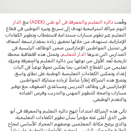
وقّعت
دائرة التعليم والمعرفة في أبو ظبي (ADEK)
مع
الدار
اليوم شراكة استراتيجية تهدف إلى تسريع وتيرة التوطين في قطاع
التعليم عبر تطوير مسارات مستدامة لاستقطاب وتطوير الكفاءات
الإماراتية، تستهدف من خلالها تحقيق زيادة بمقدار تسعة أضعاف
في تمثيل المواطنين الإماراتيين ضمن الوظائف الرئيسية في
المدارس التي تديرها
الدار للتعليم
. وتمثل هذه الاتفاقية محطة
تاريخية تُعد الأولى من نوعها بين دائرة التعليم والمعرفة ومزوّد
تعليمي من القطاع الخاص، بما يعكس تحولاً نوعياً في آليات
إعداد وتمكين الكفاءات التعليمية الوطنية على نطاق واسع.
وتضع هذه الشراكة إطاراً شاملاً لزيادة مشاركة المواطنين
الإماراتيين في وظائف التدريس ومساعدي الصفوف، مع توفير
مسارات واضحة للتطوير المهني والتدريب وفرص القيادة
والتقدم الوظيفي.
تأتي هذه الشراكة امتداداً لنهج دائرة التعليم والمعرفة في أبو
ظبي الذي أُعلن عنه مؤخراً بشأن تطوير الكفاءات التعليمية،
والذي يرسّخ مكانة المعلمين بوصفهم المحرك الأساسي لنجاح
الطلبة والممكن الرئيسي لتحقيق الأولويات الوطنية. واستناداً